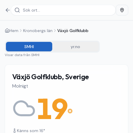
Hem
Kronobergs län
Växjö Golfklubb
SMHI
yr.no
Visar data från
SMHI
Växjö Golfklubb, Sverige
Molnigt
19
°
Känns som
16
°