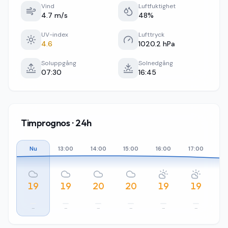
Vind
Luftfuktighet
4.7 m/s
48%
UV-index
Lufttryck
4.6
1020.2 hPa
Soluppgång
Solnedgång
07:30
16:45
Timprognos · 24h
Nu
13:00
14:00
15:00
16:00
17:00
18
19
19
20
20
19
19
–
–
–
–
–
–