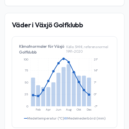
Väder i
Växjö Golfklubb
Klimatnormaler för
Växjö
Källa: SMHI, referensnormal
1991–2020
Golfklubb
100
21°
75
14°
50
7°
25
0°
0
-7°
Feb
Apr
Jun
Aug
Okt
Dec
Medeltemperatur (°C)
Medelnederbörd (mm)