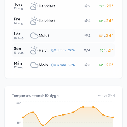
Tors
Halvklart
22
°
2
12
°
→
13 aug.
Fre
Halvklart
24
°
2
13
°
→
14 aug.
Lör
Mulet
24
°
2
16
°
→
15 aug.
Sön
Halvklart
21
°
4
0.8 mm · 26%
15
°
→
16 aug.
Mån
Molnigt
20
°
3
0.6 mm · 23%
14
°
→
17 aug.
Temperaturtrend · 10 dygn
yr.no / SMHI
26°
18°