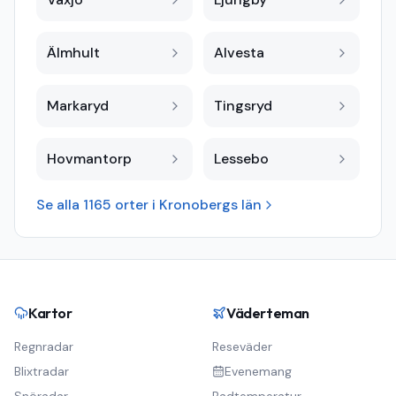
Älmhult
Alvesta
Markaryd
Tingsryd
Hovmantorp
Lessebo
Se alla
1165
orter i
Kronobergs län
Kartor
Väderteman
Regnradar
Reseväder
Blixtradar
Evenemang