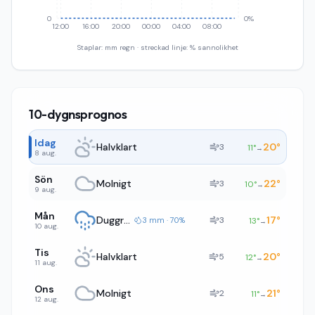
0
0%
12:00
16:00
20:00
00:00
04:00
08:00
Staplar: mm regn · streckad linje: % sannolikhet
10-dygnsprognos
Idag
Halvklart
20
°
3
11
°
→
8 aug.
Sön
Molnigt
22
°
3
10
°
→
9 aug.
Mån
Duggregn
17
°
3
3 mm · 70%
13
°
→
10 aug.
Tis
Halvklart
20
°
5
12
°
→
11 aug.
Ons
Molnigt
21
°
2
11
°
→
12 aug.