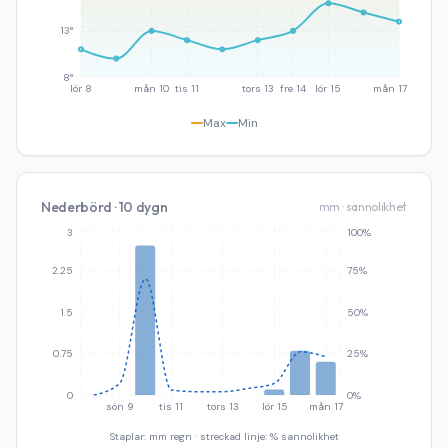
13°
8°
lör 8
mån 10
tis 11
tors 13
fre 14
lör 15
mån 17
Max
Min
Nederbörd · 10 dygn
mm · sannolikhet
3
100%
2.25
75%
1.5
50%
0.75
25%
0
0%
sön 9
tis 11
tors 13
lör 15
mån 17
Staplar: mm regn · streckad linje: % sannolikhet