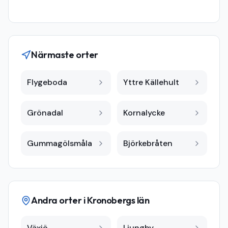
Närmaste orter
Flygeboda
Yttre Källehult
Grönadal
Kornalycke
Gummagölsmåla
Björkebråten
Andra orter i
Kronobergs län
Växjö
Ljungby