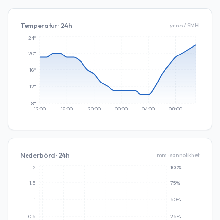
Temperatur · 24h
yr.no / SMHI
24°
20°
16°
12°
8°
12:00
16:00
20:00
00:00
04:00
08:00
Nederbörd · 24h
mm · sannolikhet
2
100%
1.5
75%
1
50%
0.5
25%