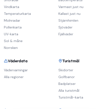
Snöradar
Badtemperatur
Vindkarta
Varmast just nu
Temperaturkarta
Kallast just nu
Molnradar
Stjärnhimlen
Pollenkarta
Sjöväder
UV-karta
Fjällväder
Sol & måne
Norrsken
Väderdata
Turistmål
Vädervarningar
Skidorter
Alla regioner
Golfbanor
Badplatser
Alla turistmål
Turistmål-karta