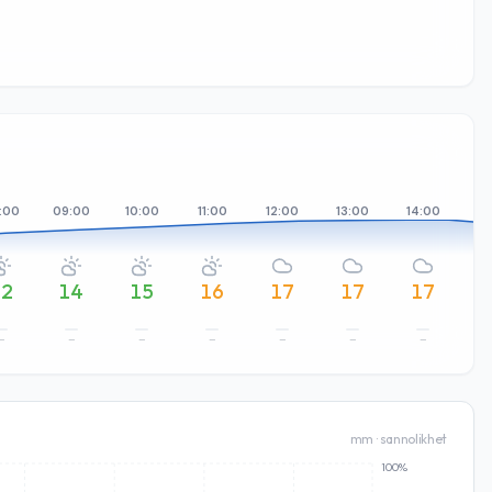
:00
09:00
10:00
11:00
12:00
13:00
14:00
15
12
14
15
16
17
17
17
–
–
–
–
–
–
–
2
mm · sannolikhet
100%