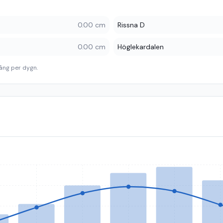
0.00 cm
Rissna D
0.00 cm
Höglekardalen
ång per dygn.