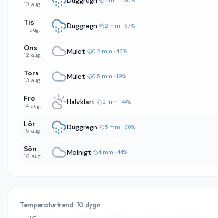
Duggregn
·
7 mm · 90%
10 aug.
Tis
Duggregn
·
2 mm · 67%
11 aug.
Ons
Mulet
·
0.2 mm · 43%
12 aug.
Tors
Mulet
·
0.5 mm · 19%
13 aug.
Fre
Halvklart
·
2 mm · 44%
14 aug.
Lör
Duggregn
·
5 mm · 68%
15 aug.
Sön
Molnigt
·
4 mm · 44%
16 aug.
Temperaturtrend · 10 dygn
23°