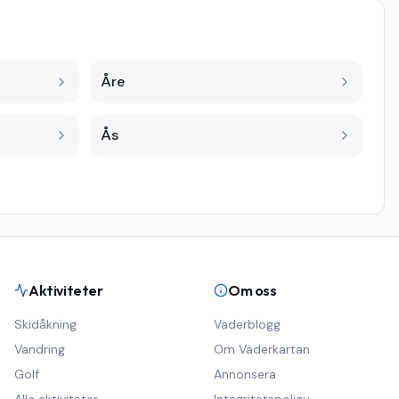
Åre
Ås
Aktiviteter
Om oss
Skidåkning
Väderblogg
Vandring
Om Väderkartan
Golf
Annonsera