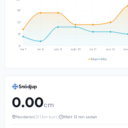
18°
13°
8°
3°
fre 7
lör 8
sön 9
mån 10
tis 11
ons 12
tor
Max
Min
Snödjup
0.00
cm
Norderön
(
21.1
km bort)
Mätt
13 tim sedan