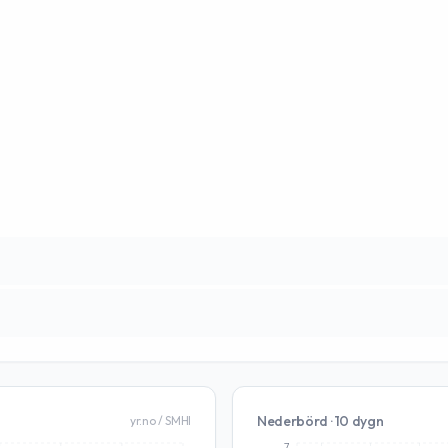
Nederbörd · 10 dygn
yr.no / SMHI
7