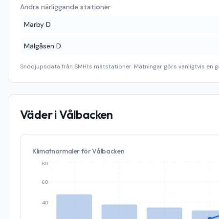
Andra närliggande stationer
Marby D
Mälgåsen D
Snödjupsdata från SMHI:s mätstationer. Mätningar görs vanligtvis en g
Väder i
Vålbacken
Klimatnormaler för
Vålbacken
80
60
40