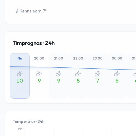
Känns som
7
°
Timprognos · 24h
Nu
20:00
21:00
22:00
23:00
00:00
01
10
9
9
8
7
6
–
–
–
–
–
–
Temperatur · 24h
19°