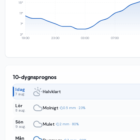
15°
11°
7°
3°
19:00
23:00
03:00
07:00
10-dygnsprognos
Idag
Halvklart
7 aug.
Lör
Molnigt
·
0.5 mm · 23%
8 aug.
Sön
Mulet
·
2 mm · 80%
9 aug.
Mån