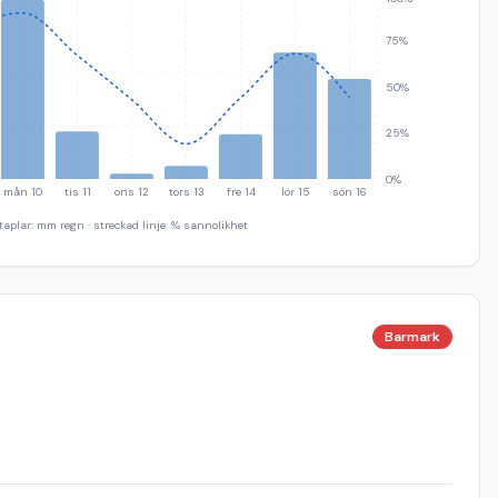
75%
50%
25%
0%
mån 10
tis 11
ons 12
tors 13
fre 14
lör 15
sön 16
taplar: mm regn · streckad linje: % sannolikhet
Barmark