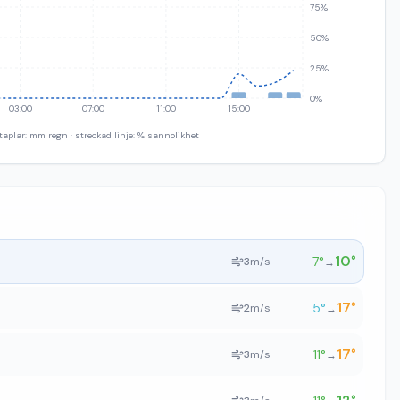
75%
50%
25%
0%
03:00
07:00
11:00
15:00
taplar: mm regn · streckad linje: % sannolikhet
10
°
7
°
3
m/s
→
17
°
5
°
2
m/s
→
17
°
11
°
3
m/s
→