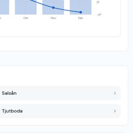
0°
-8°
p
Okt
Nov
Dec
Salsån
Tjutboda