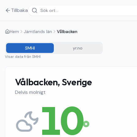
Tillbaka
Hem
Jämtlands län
Vålbacken
SMHI
yr.no
Visar data från
SMHI
Vålbacken, Sverige
Delvis molnigt
10
°