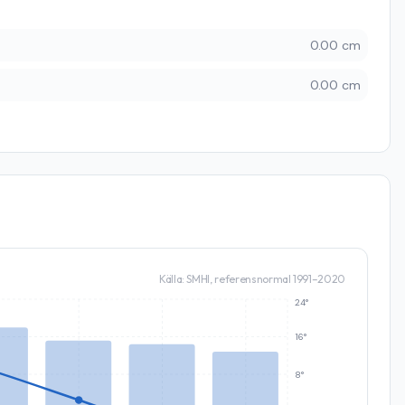
0.00 cm
0.00 cm
Källa: SMHI, referensnormal 1991–2020
24°
16°
8°