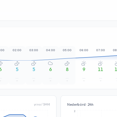
:00
02:00
03:00
04:00
05:00
06:00
07:00
08
6
5
5
6
8
9
11
–
–
–
–
–
–
–
Nederbörd · 24h
yr.no / SMHI
2