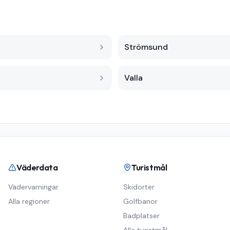
Strömsund
Valla
Väderdata
Turistmål
Vädervarningar
Skidorter
Alla regioner
Golfbanor
Badplatser