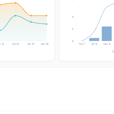
4
2
0
s 13
fre 14
lör 15
sön 16
fre 7
lör 8
sön 9
S