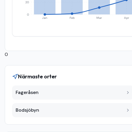
20
0
Jan
Feb
Mar
Apr
0
Närmaste orter
Fageråsen
Bodsjöbyn