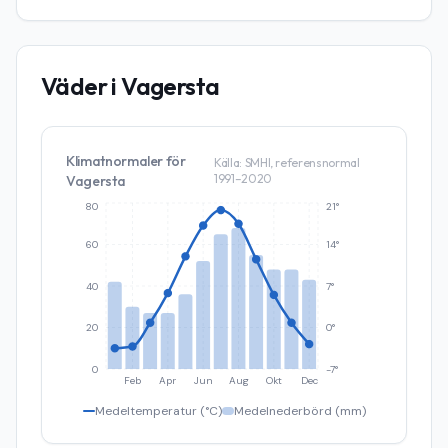
Väder i
Vagersta
Klimatnormaler för
Källa: SMHI, referensnormal
1991–2020
Vagersta
80
21°
60
14°
40
7°
20
0°
0
-7°
Feb
Apr
Jun
Aug
Okt
Dec
Medeltemperatur (°C)
Medelnederbörd (mm)