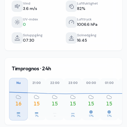
Vind
Luftfuktighet
3.6 m/s
82%
UV-index
Lufttryck
0
1006.6 hPa
Soluppgång
Solnedgång
07:30
16:45
Timprognos · 24h
Nu
21:00
22:00
23:00
00:00
01:00
02
16
15
15
15
15
15
7%
7%
–
3%
17%
17%
2