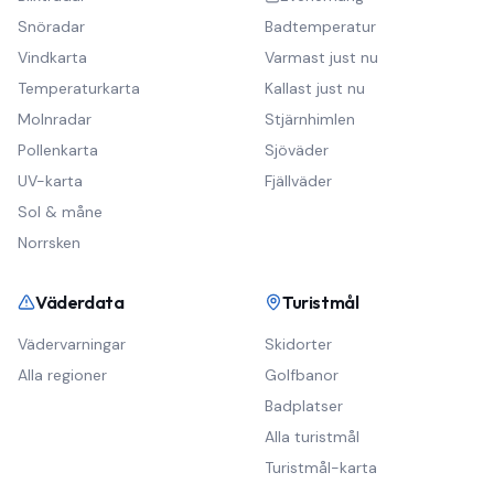
Snöradar
Badtemperatur
Vindkarta
Varmast just nu
Temperaturkarta
Kallast just nu
Molnradar
Stjärnhimlen
Pollenkarta
Sjöväder
UV-karta
Fjällväder
Sol & måne
Norrsken
Väderdata
Turistmål
Vädervarningar
Skidorter
Alla regioner
Golfbanor
Badplatser
Alla turistmål
Turistmål-karta