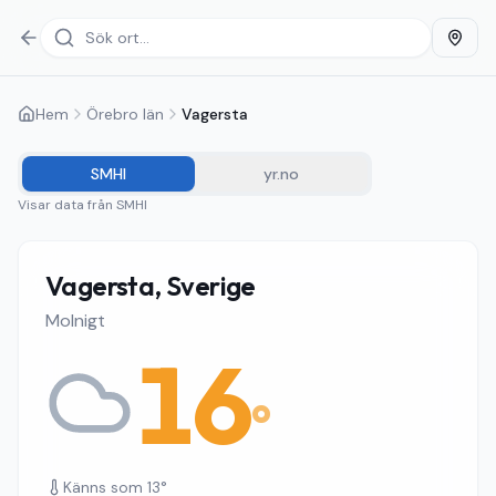
Hem
Örebro län
Vagersta
SMHI
yr.no
Visar data från
SMHI
Vagersta, Sverige
Molnigt
16
°
Känns som
13
°