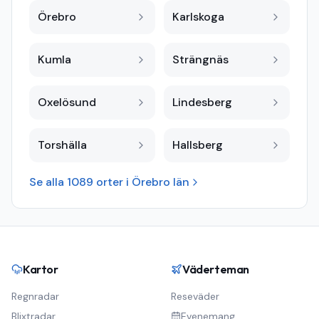
Örebro
Karlskoga
Kumla
Strängnäs
Oxelösund
Lindesberg
Torshälla
Hallsberg
Se alla
1089
orter i
Örebro län
Kartor
Väderteman
Regnradar
Reseväder
Blixtradar
Evenemang