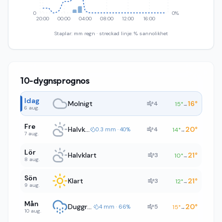
0
0%
20:00
00:00
04:00
08:00
12:00
16:00
Staplar: mm regn · streckad linje: % sannolikhet
10-dygnsprognos
Idag
Molnigt
16
°
4
15
°
→
6 aug.
Fre
Halvklart
20
°
4
0.3 mm · 40%
14
°
→
7 aug.
Lör
Halvklart
21
°
3
10
°
→
8 aug.
Sön
Klart
21
°
3
12
°
→
9 aug.
Mån
Duggregn
20
°
5
4 mm · 66%
15
°
→
10 aug.