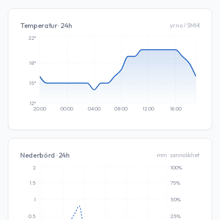
Temperatur · 24h
yr.no / SMHI
22°
18°
15°
12°
20:00
00:00
04:00
08:00
12:00
16:00
Nederbörd · 24h
mm · sannolikhet
2
100%
1.5
75%
1
50%
0.5
25%