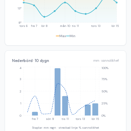
13°
8°
tors 6
fre 7
lör 8
mån 10
tis 11
tors 13
lör 15
Max
Min
Nederbörd · 10 dygn
mm · sannolikhet
4
100%
3
75%
2
50%
1
25%
0
0%
fre 7
sön 9
tis 11
tors 13
lör 15
Staplar: mm regn · streckad linje: % sannolikhet