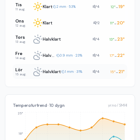
Tis
Klart
19
°
4
2 mm · 53%
12
°
→
11 aug.
Ons
Klart
20
°
2
11
°
→
12 aug.
Tors
Halvklart
23
°
4
13
°
→
13 aug.
Fre
Halvklart
22
°
4
0.9 mm · 23%
17
°
→
14 aug.
Lör
Halvklart
21
°
4
1 mm · 31%
15
°
→
15 aug.
Temperaturtrend · 10 dygn
yr.no / SMHI
25°
18°