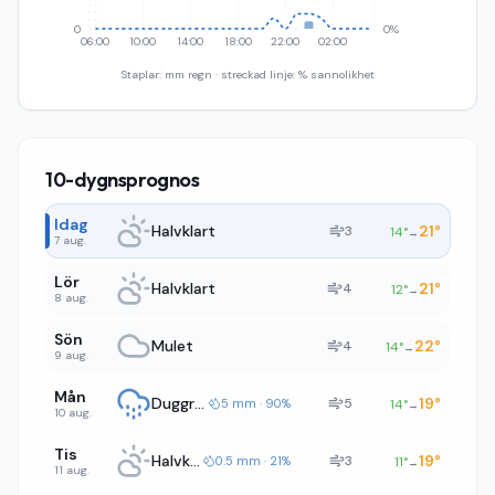
0
0%
06:00
10:00
14:00
18:00
22:00
02:00
Staplar: mm regn · streckad linje: % sannolikhet
10-dygnsprognos
Idag
Halvklart
21
°
3
14
°
→
7 aug.
Lör
Halvklart
21
°
4
12
°
→
8 aug.
Sön
Mulet
22
°
4
14
°
→
9 aug.
Mån
Duggregn
19
°
5
5 mm · 90%
14
°
→
10 aug.
Tis
Halvklart
19
°
3
0.5 mm · 21%
11
°
→
11 aug.