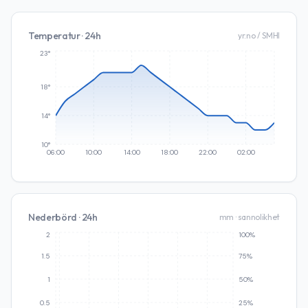
Temperatur · 24h
yr.no / SMHI
23°
18°
14°
10°
06:00
10:00
14:00
18:00
22:00
02:00
Nederbörd · 24h
mm · sannolikhet
2
100%
1.5
75%
1
50%
0.5
25%