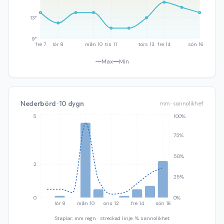
13°
9°
fre 7
lör 8
mån 10
tis 11
tors 13
fre 14
sön 16
Max
Min
Nederbörd · 10 dygn
mm · sannolikhet
5
100%
75%
50%
2
25%
0
0%
lör 8
mån 10
ons 12
fre 14
sön 16
Staplar: mm regn · streckad linje: % sannolikhet