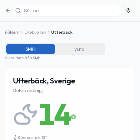
Hem
Örebro län
Utterbäck
SMHI
yr.no
Visar data från
SMHI
Utterbäck, Sverige
Delvis molnigt
14
°
Känns som
13
°