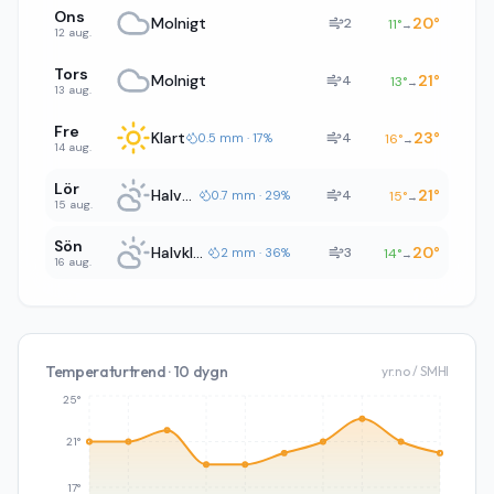
Ons
Molnigt
20
°
2
11
°
→
12 aug.
Tors
Molnigt
21
°
4
13
°
→
13 aug.
Fre
Klart
23
°
4
0.5 mm · 17%
16
°
→
14 aug.
Lör
Halvklart
21
°
4
0.7 mm · 29%
15
°
→
15 aug.
Sön
Halvklart
20
°
3
2 mm · 36%
14
°
→
16 aug.
Temperaturtrend · 10 dygn
yr.no / SMHI
25°
21°
17°