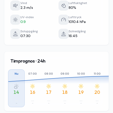
Vind
Luftfuktighet
2.3 m/s
80%
UV-index
Lufttryck
0.9
1010.4 hPa
Soluppgång
Solnedgång
07:30
16:45
Timprognos · 24h
Nu
07:00
08:00
09:00
10:00
11:00
12
14
16
17
18
19
20
–
–
–
–
–
–