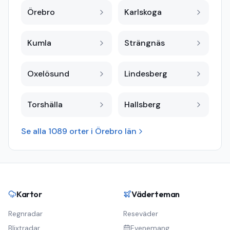
Örebro
Karlskoga
Kumla
Strängnäs
Oxelösund
Lindesberg
Torshälla
Hallsberg
Se alla
1089
orter i
Örebro län
Kartor
Väderteman
Regnradar
Reseväder
Blixtradar
Evenemang