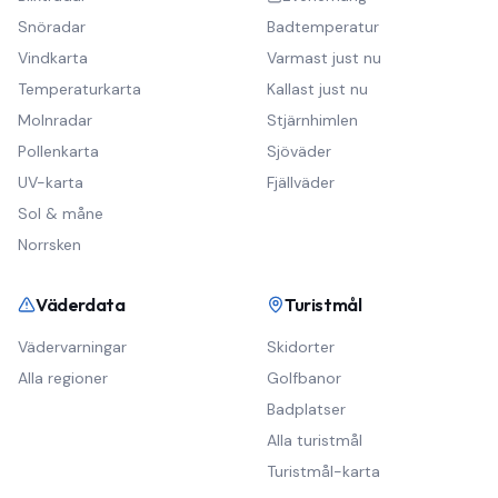
Snöradar
Badtemperatur
Vindkarta
Varmast just nu
Temperaturkarta
Kallast just nu
Molnradar
Stjärnhimlen
Pollenkarta
Sjöväder
UV-karta
Fjällväder
Sol & måne
Norrsken
Väderdata
Turistmål
Vädervarningar
Skidorter
Alla regioner
Golfbanor
Badplatser
Alla turistmål
Turistmål-karta