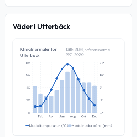
Väder i
Utterbäck
Klimatnormaler för
Källa: SMHI, referensnormal
1991–2020
Utterbäck
80
21°
60
14°
40
7°
20
0°
0
-7°
Feb
Apr
Jun
Aug
Okt
Dec
Medeltemperatur (°C)
Medelnederbörd (mm)