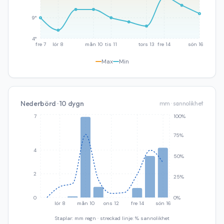
9°
4°
fre 7
lör 8
mån 10
tis 11
tors 13
fre 14
sön 16
Max
Min
Nederbörd · 10 dygn
mm · sannolikhet
7
100%
75%
4
50%
2
25%
0
0%
lör 8
mån 10
ons 12
fre 14
sön 16
Staplar: mm regn · streckad linje: % sannolikhet