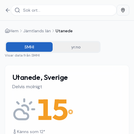
Hem
Jämtlands län
Utanede
SMHI
yr.no
Visar data från
SMHI
Utanede, Sverige
Delvis molnigt
15
°
Känns som
12
°