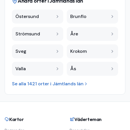
Andra orter i
Jämtlands län
Östersund
Brunflo
Strömsund
Åre
Sveg
Krokom
Valla
Ås
Se alla
1421
orter i
Jämtlands län
Kartor
Väderteman