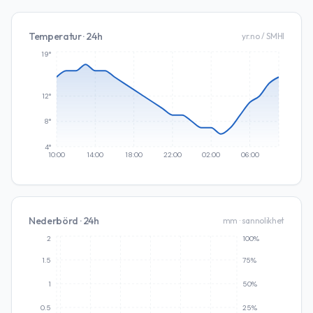
Temperatur · 24h
yr.no / SMHI
19°
12°
8°
4°
10:00
14:00
18:00
22:00
02:00
06:00
Nederbörd · 24h
mm · sannolikhet
2
100%
1.5
75%
1
50%
0.5
25%