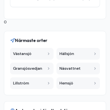
0
Närmaste orter
Västansjö
Hällsjön
Gransjösvedjan
Näsvattnet
Lillström
Hemsjö