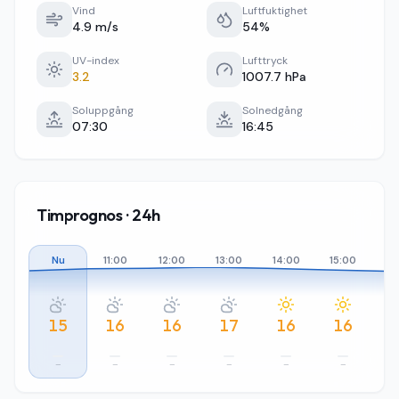
Vind
Luftfuktighet
4.9 m/s
54%
UV-index
Lufttryck
3.2
1007.7 hPa
Soluppgång
Solnedgång
07:30
16:45
Timprognos · 24h
Nu
11:00
12:00
13:00
14:00
15:00
16
15
16
16
17
16
16
–
–
–
–
–
–