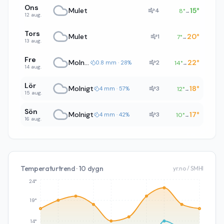
Ons
Mulet
15
°
4
8
°
→
12 aug.
Tors
Mulet
20
°
1
7
°
→
13 aug.
Fre
Molnigt
22
°
2
0.8 mm · 28%
14
°
→
14 aug.
Lör
Molnigt
18
°
3
4 mm · 57%
12
°
→
15 aug.
Sön
Molnigt
17
°
3
4 mm · 42%
10
°
→
16 aug.
Temperaturtrend · 10 dygn
yr.no / SMHI
24°
19°
14°