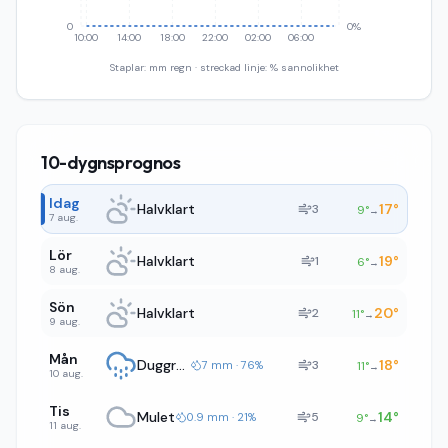
0
0%
10:00
14:00
18:00
22:00
02:00
06:00
Staplar: mm regn · streckad linje: % sannolikhet
10-dygnsprognos
Idag
Halvklart
17
°
3
9
°
→
7 aug.
Lör
Halvklart
19
°
1
6
°
→
8 aug.
Sön
Halvklart
20
°
2
11
°
→
9 aug.
Mån
Duggregn
18
°
3
7 mm · 76%
11
°
→
10 aug.
Tis
Mulet
14
°
5
0.9 mm · 21%
9
°
→
11 aug.