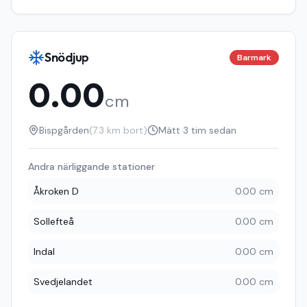
Snödjup
Barmark
0.00
cm
Bispgården
(
7.3
km bort)
Mätt
3 tim sedan
Andra närliggande stationer
Åkroken D
0.00 cm
Sollefteå
0.00 cm
Indal
0.00 cm
Svedjelandet
0.00 cm