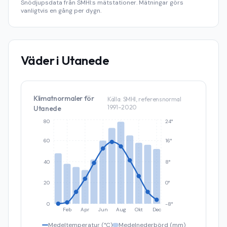
Snödjupsdata från SMHI:s mätstationer. Mätningar görs
vanligtvis en gång per dygn.
Väder i
Utanede
Klimatnormaler för
Källa: SMHI, referensnormal
1991–2020
Utanede
80
24°
60
16°
40
8°
20
0°
0
-8°
Feb
Apr
Jun
Aug
Okt
Dec
Medeltemperatur (°C)
Medelnederbörd (mm)