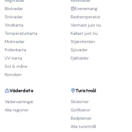
Regnradar
Reseväder
Blixtradar
Evenemang
Snöradar
Badtemperatur
Vindkarta
Varmast just nu
Temperaturkarta
Kallast just nu
Molnradar
Stjärnhimlen
Pollenkarta
Sjöväder
UV-karta
Fjällväder
Sol & måne
Norrsken
Väderdata
Turistmål
Vädervarningar
Skidorter
Alla regioner
Golfbanor
Badplatser
Alla turistmål