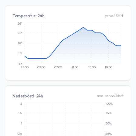
Temperatur · 24h
yr.no / SMHI
26°
22°
18°
14°
10°
23:00
03:00
07:00
11:00
15:00
19:00
Nederbörd · 24h
mm · sannolikhet
2
100%
1.5
75%
1
50%
0.5
25%