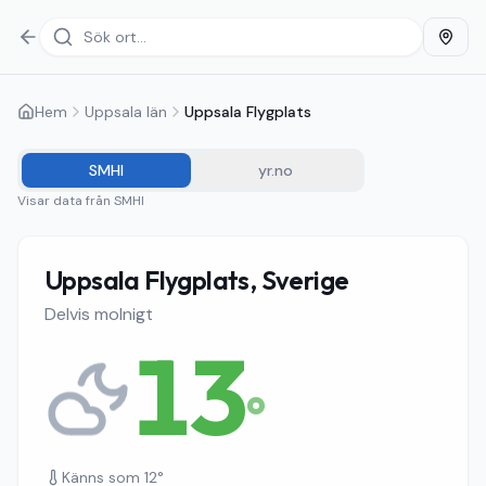
Hem
Uppsala län
Uppsala Flygplats
SMHI
yr.no
Visar data från
SMHI
Uppsala Flygplats, Sverige
Delvis molnigt
13
°
Känns som
12
°