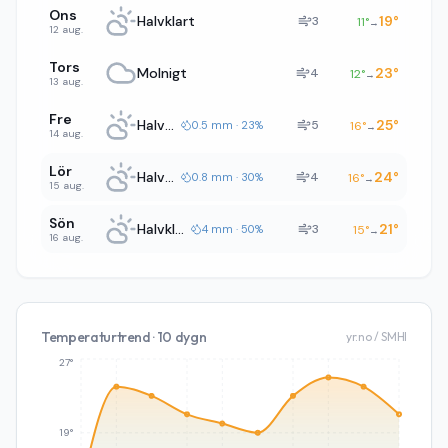
Ons
Halvklart
19
°
3
11
°
→
12 aug.
Tors
Molnigt
23
°
4
12
°
→
13 aug.
Fre
Halvklart
25
°
5
0.5 mm · 23%
16
°
→
14 aug.
Lör
Halvklart
24
°
4
0.8 mm · 30%
16
°
→
15 aug.
Sön
Halvklart
21
°
3
4 mm · 50%
15
°
→
16 aug.
Temperaturtrend · 10 dygn
yr.no / SMHI
27°
19°