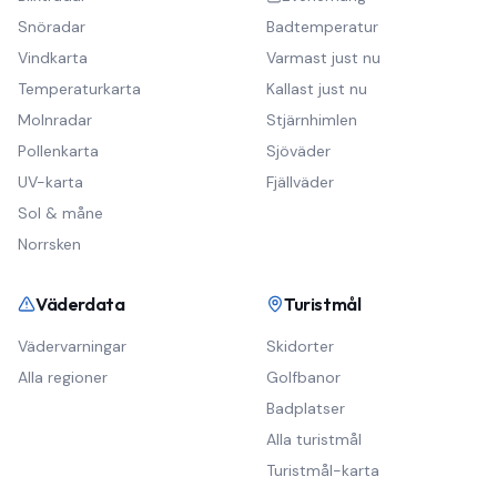
Snöradar
Badtemperatur
Vindkarta
Varmast just nu
Temperaturkarta
Kallast just nu
Molnradar
Stjärnhimlen
Pollenkarta
Sjöväder
UV-karta
Fjällväder
Sol & måne
Norrsken
Väderdata
Turistmål
Vädervarningar
Skidorter
Alla regioner
Golfbanor
Badplatser
Alla turistmål
Turistmål-karta