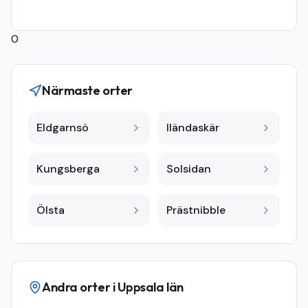
0
Närmaste orter
Eldgarnsö
Iländaskär
Kungsberga
Solsidan
Ölsta
Prästnibble
Andra orter i
Uppsala län