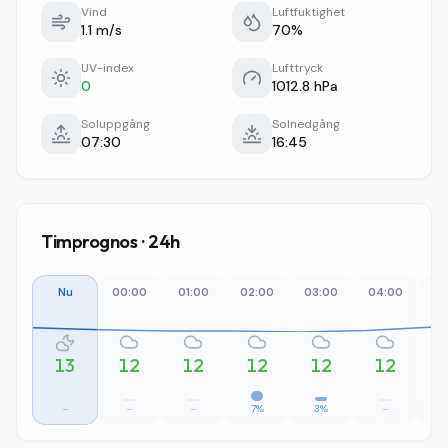
Vind
Luftfuktighet
1.1 m/s
70%
UV-index
Lufttryck
0
1012.8 hPa
Soluppgång
Solnedgång
07:30
16:45
Timprognos · 24h
Nu
00:00
01:00
02:00
03:00
04:00
05
13
12
12
12
12
12
–
–
–
7%
3%
–