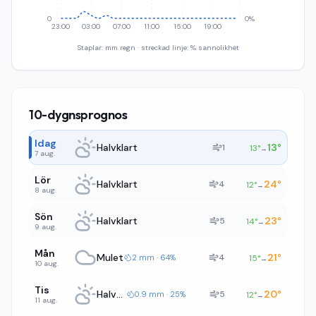
0
0%
23:00
03:00
07:00
11:00
15:00
19:00
Staplar: mm regn · streckad linje: % sannolikhet
10-dygnsprognos
Idag
Halvklart
13
°
1
13
°
→
7 aug.
Lör
Halvklart
24
°
4
12
°
→
8 aug.
Sön
Halvklart
23
°
5
14
°
→
9 aug.
Mån
Mulet
21
°
4
2 mm · 64%
15
°
→
10 aug.
Tis
Halvklart
20
°
5
0.9 mm · 25%
12
°
→
11 aug.