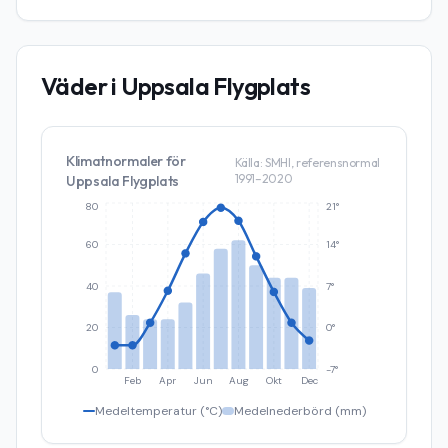
Väder i
Uppsala Flygplats
Klimatnormaler för
Källa: SMHI, referensnormal
1991–2020
Uppsala Flygplats
80
21°
60
14°
40
7°
20
0°
0
-7°
Feb
Apr
Jun
Aug
Okt
Dec
Medeltemperatur (°C)
Medelnederbörd (mm)