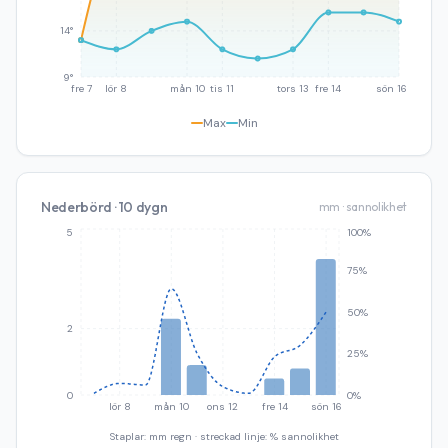
14°
9°
fre 7
lör 8
mån 10
tis 11
tors 13
fre 14
sön 16
Max
Min
Nederbörd · 10 dygn
mm · sannolikhet
5
100%
75%
50%
2
25%
0
0%
lör 8
mån 10
ons 12
fre 14
sön 16
Staplar: mm regn · streckad linje: % sannolikhet