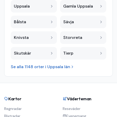
Uppsala
Gamla Uppsala
Bålsta
Sävja
Knivsta
Storvreta
Skutskär
Tierp
Se alla
1148
orter i
Uppsala län
Kartor
Väderteman
Regnradar
Reseväder
Blixtradar
Evenemang