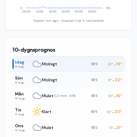
0
0%
08:00
12:00
16:00
20:00
00:00
04:00
Staplar: mm regn · streckad linje: % sannolikhet
10-dygnsprognos
Idag
Molnigt
19
°
3
10
°
→
8 aug.
Sön
Molnigt
22
°
3
9
°
→
9 aug.
Mån
Mulet
16
°
3
2 mm · 43%
13
°
→
10 aug.
Tis
Klart
20
°
5
12
°
→
11 aug.
Ons
Mulet
21
°
2
11
°
→
12 aug.