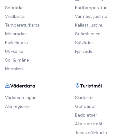
Snöradar
Badtemperatur
Vindkarta
Varmast just nu
Temperaturkarta
Kallast just nu
Molnradar
Stjärnhimlen
Pollenkarta
Sjöväder
UV-karta
Fjällväder
Sol & måne
Norrsken
Väderdata
Turistmål
Vädervarningar
Skidorter
Alla regioner
Golfbanor
Badplatser
Alla turistmål
Turistmål-karta