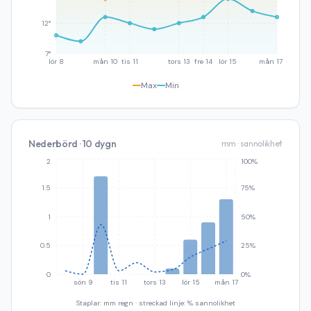
12°
7°
lör 8
mån 10
tis 11
tors 13
fre 14
lör 15
mån 17
Max
Min
Nederbörd · 10 dygn
mm · sannolikhet
2
100%
1.5
75%
1
50%
0.5
25%
0
0%
sön 9
tis 11
tors 13
lör 15
mån 17
Staplar: mm regn · streckad linje: % sannolikhet