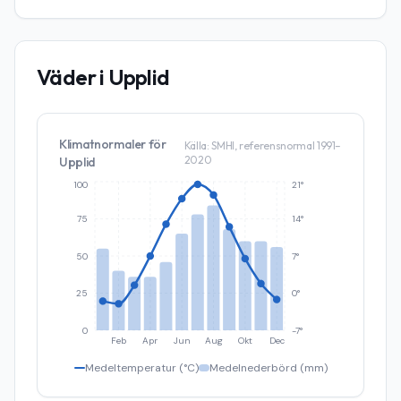
Väder i
Upplid
Klimatnormaler för
Källa: SMHI, referensnormal 1991–
2020
Upplid
100
21°
75
14°
50
7°
25
0°
0
-7°
Feb
Apr
Jun
Aug
Okt
Dec
Medeltemperatur (°C)
Medelnederbörd (mm)