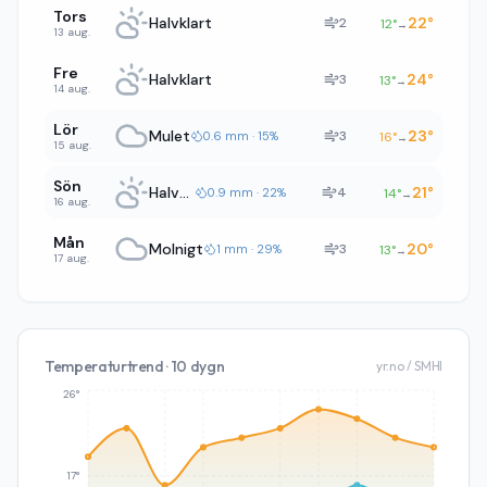
Tors
Halvklart
22
°
2
12
°
→
13 aug.
Fre
Halvklart
24
°
3
13
°
→
14 aug.
Lör
Mulet
23
°
3
0.6 mm · 15%
16
°
→
15 aug.
Sön
Halvklart
21
°
4
0.9 mm · 22%
14
°
→
16 aug.
Mån
Molnigt
20
°
3
1 mm · 29%
13
°
→
17 aug.
Temperaturtrend · 10 dygn
yr.no / SMHI
26°
17°