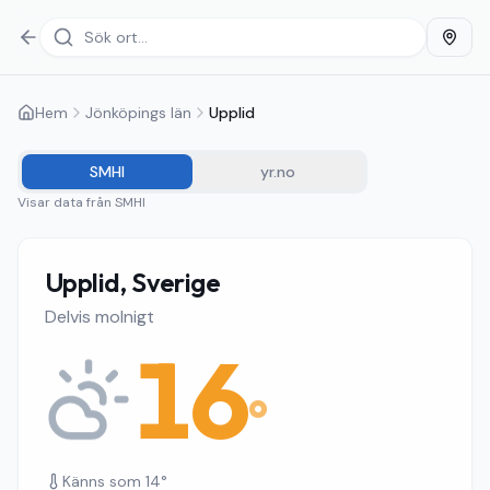
Hem
Jönköpings län
Upplid
SMHI
yr.no
Visar data från
SMHI
Upplid, Sverige
Delvis molnigt
16
°
Känns som
14
°