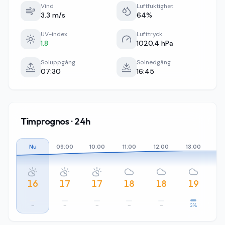
Vind
Luftfuktighet
3.3 m/s
64%
UV-index
Lufttryck
1.8
1020.4 hPa
Soluppgång
Solnedgång
07:30
16:45
Timprognos · 24h
Nu
09:00
10:00
11:00
12:00
13:00
14
16
17
17
18
18
19
–
–
–
–
–
3%