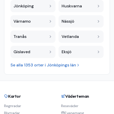
Jönköping
Huskvarna
Värnamo
Nässjö
Tranås
Vetlanda
Gislaved
Eksjö
Se alla
1353
orter i
Jönköpings län
Kartor
Väderteman
Regnradar
Reseväder
Blixtradar
Evenemang