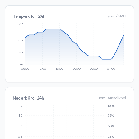
Temperatur · 24h
yr.no / SMHI
21°
15°
11°
7°
08:00
12:00
16:00
20:00
00:00
04:00
Nederbörd · 24h
mm · sannolikhet
2
100%
1.5
75%
1
50%
0.5
25%