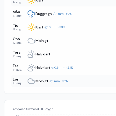
Klart
9 aug.
Mån
Duggregn
·
4 mm · 80%
10 aug.
Tis
Klart
·
1.0 mm · 33%
11 aug.
Ons
Molnigt
12 aug.
Tors
Halvklart
13 aug.
Fre
Halvklart
·
0.6 mm · 23%
14 aug.
Lör
Molnigt
·
1 mm · 35%
15 aug.
Temperaturtrend · 10 dygn
27°