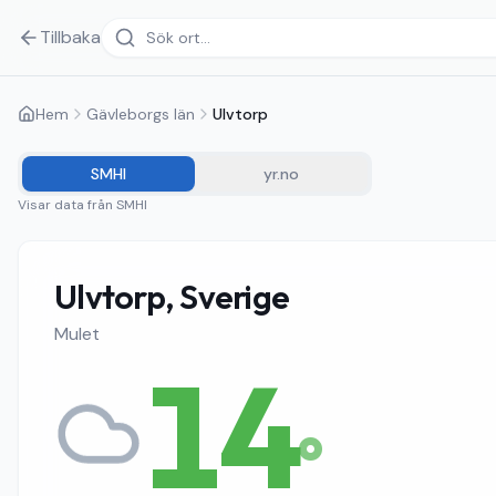
Tillbaka
Hem
Gävleborgs län
Ulvtorp
SMHI
yr.no
Visar data från
SMHI
Ulvtorp, Sverige
Mulet
14
°