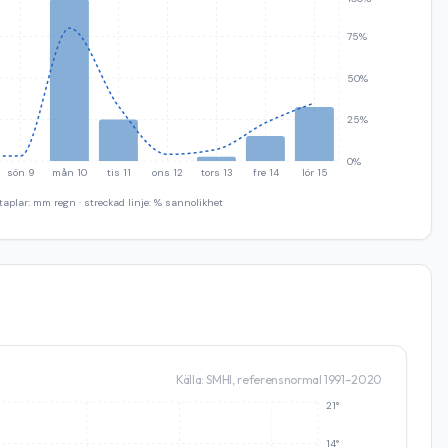
75%
50%
25%
0%
sön 9
mån 10
tis 11
ons 12
tors 13
fre 14
lör 15
taplar: mm regn · streckad linje: % sannolikhet
Källa: SMHI, referensnormal 1991–2020
21°
14°