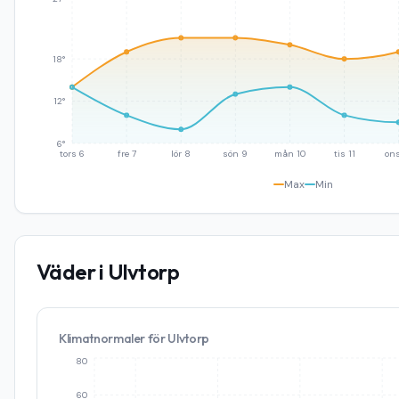
18°
12°
6°
tors 6
fre 7
lör 8
sön 9
mån 10
tis 11
ons
Max
Min
Väder i
Ulvtorp
Klimatnormaler för
Ulvtorp
80
60