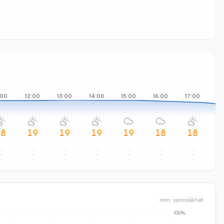
:00
12:00
13:00
14:00
15:00
16:00
17:00
18
18
19
19
19
19
18
18
–
–
–
–
–
–
–
mm · sannolikhet
100%