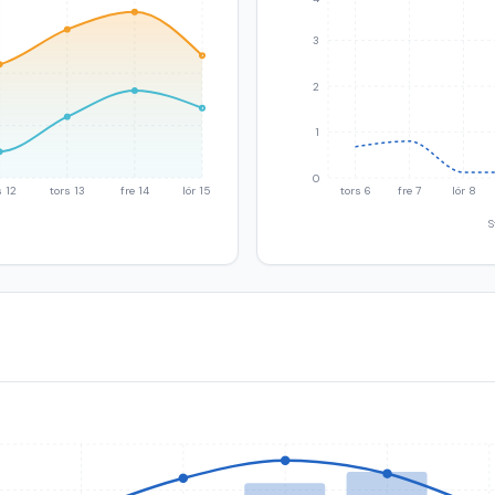
3
2
1
0
 12
tors 13
fre 14
lör 15
tors 6
fre 7
lör 8
S