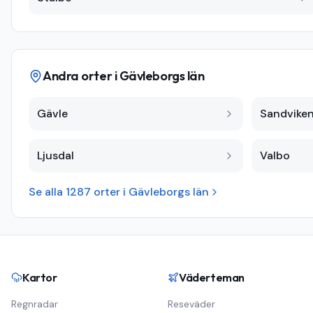
Andra orter i
Gävleborgs län
Gävle
Sandvike
Ljusdal
Valbo
Se alla
1287
orter i
Gävleborgs län
Kartor
Väderteman
Regnradar
Reseväder