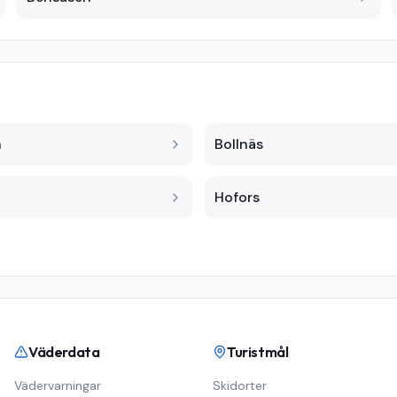
n
Bollnäs
Hofors
Väderdata
Turistmål
Vädervarningar
Skidorter