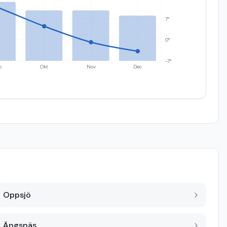
7°
0°
-7°
p
Okt
Nov
Dec
Oppsjö
Ängsnäs