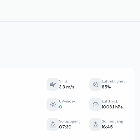
Vind
Luftfuktighet
3.3 m/s
85%
UV-index
Lufttryck
0
1003.1 hPa
Soluppgång
Solnedgång
07:30
16:45