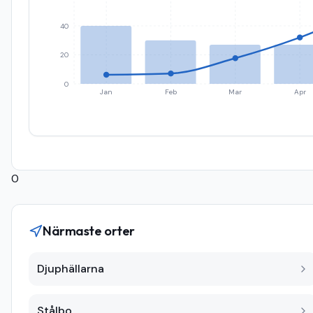
40
20
0
Jan
Feb
Mar
Apr
0
Närmaste orter
Djuphällarna
Stålbo