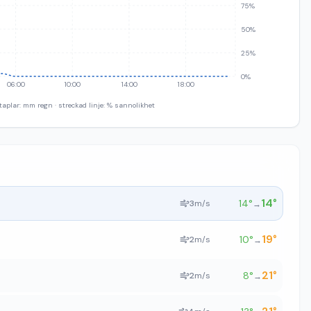
75%
50%
25%
0%
06:00
10:00
14:00
18:00
taplar: mm regn · streckad linje: % sannolikhet
14
°
14
°
3
m/s
→
19
°
10
°
2
m/s
→
21
°
8
°
2
m/s
→