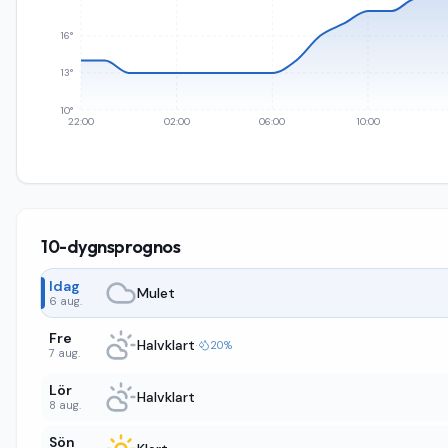
16°
13°
10°
22:00
02:00
06:00
10:00
10-dygnsprognos
Idag
Mulet
6 aug.
Fre
Halvklart
·
20%
7 aug.
Lör
Halvklart
8 aug.
Sön