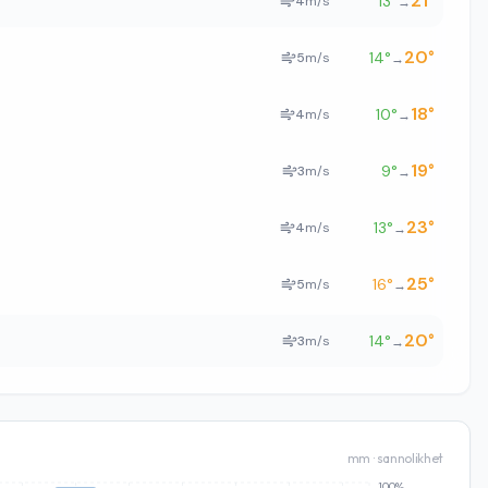
21
°
13
°
4
m/s
→
20
°
14
°
5
m/s
→
18
°
10
°
4
m/s
→
19
°
9
°
3
m/s
→
23
°
13
°
4
m/s
→
25
°
16
°
5
m/s
→
20
°
14
°
3
m/s
→
mm · sannolikhet
100%