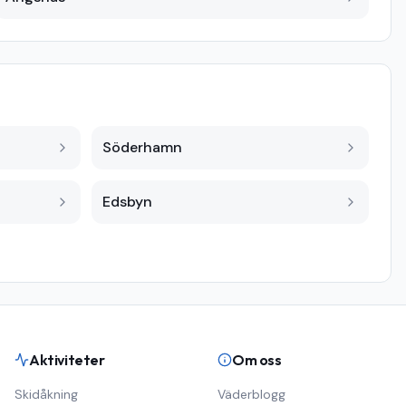
Söderhamn
Edsbyn
Aktiviteter
Om oss
Skidåkning
Väderblogg