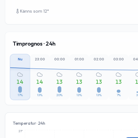
Känns som
12
°
Timprognos · 24h
Nu
23:00
00:00
01:00
02:00
03:00
04
14
14
13
13
13
13
17%
13%
20%
13%
13%
7%
Temperatur · 24h
21°