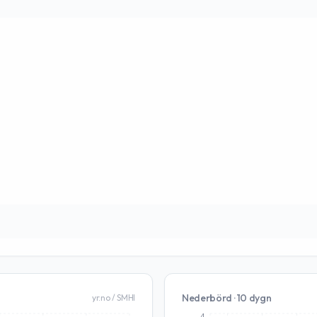
Nederbörd · 10 dygn
yr.no / SMHI
4