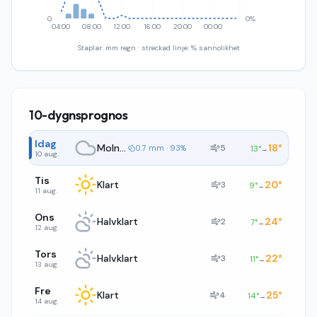
0
0%
04:00
08:00
12:00
16:00
20:00
00:00
Staplar: mm regn · streckad linje: % sannolikhet
10-dygnsprognos
Idag
Molnigt
18
°
5
0.7 mm · 93%
13
°
→
10 aug.
Tis
Klart
20
°
3
9
°
→
11 aug.
Ons
Halvklart
24
°
2
7
°
→
12 aug.
Tors
Halvklart
22
°
3
11
°
→
13 aug.
Fre
Klart
25
°
4
14
°
→
14 aug.