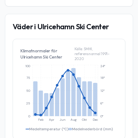
Väder i
Ulricehamn Ski Center
Källa: SMHI,
Klimatnormaler för
referensnormal 1991–
Ulricehamn Ski Center
2020
100
24°
75
18°
50
12°
25
6°
0
0°
Feb
Apr
Jun
Aug
Okt
Dec
Medeltemperatur (°C)
Medelnederbörd (mm)