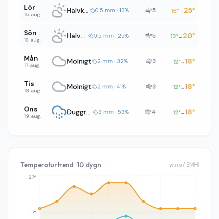
Lör
Halvklart
25
°
5
0.5 mm · 13%
16
°
→
15 aug.
Sön
Halvklart
20
°
5
0.5 mm · 25%
13
°
→
16 aug.
Mån
Molnigt
18
°
3
2 mm · 32%
12
°
→
17 aug.
Tis
Molnigt
18
°
3
2 mm · 41%
12
°
→
18 aug.
Ons
Duggregn
18
°
4
3 mm · 53%
12
°
→
19 aug.
Temperaturtrend · 10 dygn
yr.no / SMHI
27°
17°