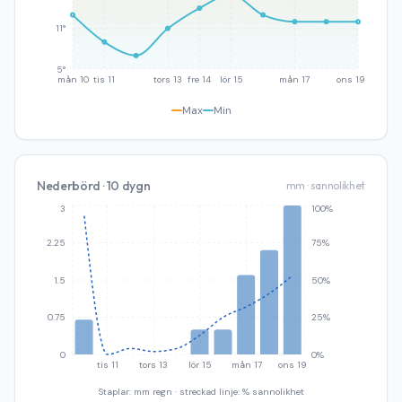
11°
5°
mån 10
tis 11
tors 13
fre 14
lör 15
mån 17
ons 19
Max
Min
Nederbörd · 10 dygn
mm · sannolikhet
3
100%
2.25
75%
1.5
50%
0.75
25%
0
0%
tis 11
tors 13
lör 15
mån 17
ons 19
Staplar: mm regn · streckad linje: % sannolikhet