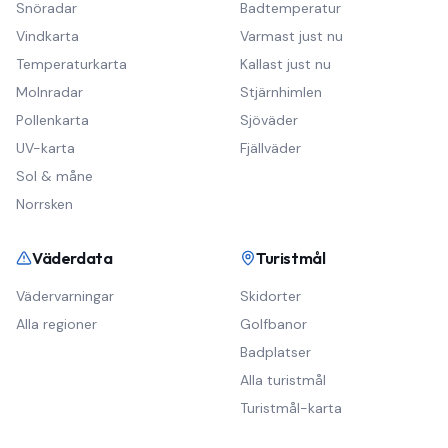
Snöradar
Badtemperatur
Vindkarta
Varmast just nu
Temperaturkarta
Kallast just nu
Molnradar
Stjärnhimlen
Pollenkarta
Sjöväder
UV-karta
Fjällväder
Sol & måne
Norrsken
Väderdata
Turistmål
Vädervarningar
Skidorter
Alla regioner
Golfbanor
Badplatser
Alla turistmål
Turistmål-karta