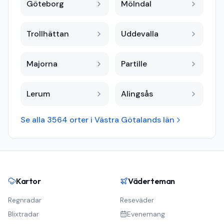
Göteborg
Mölndal
Trollhättan
Uddevalla
Majorna
Partille
Lerum
Alingsås
Se alla
3564
orter i
Västra Götalands län
Kartor
Väderteman
Regnradar
Reseväder
Blixtradar
Evenemang