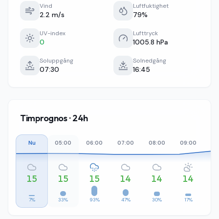
Vind
Luftfuktighet
2.2 m/s
79%
UV-index
Lufttryck
0
1005.8 hPa
Soluppgång
Solnedgång
07:30
16:45
Timprognos · 24h
Nu
05:00
06:00
07:00
08:00
09:00
10
15
15
15
14
14
14
7%
33%
93%
47%
30%
17%