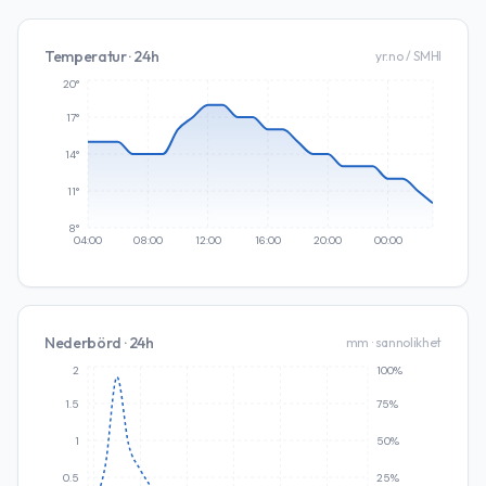
Temperatur · 24h
yr.no / SMHI
20°
17°
14°
11°
8°
04:00
08:00
12:00
16:00
20:00
00:00
Nederbörd · 24h
mm · sannolikhet
2
100%
1.5
75%
1
50%
0.5
25%