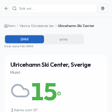
Hem
Västra Götalands län
Ulricehamn Ski Center
SMHI
yr.no
Visar data från
SMHI
Ulricehamn Ski Center, Sverige
Mulet
15
°
Känns som
13
°