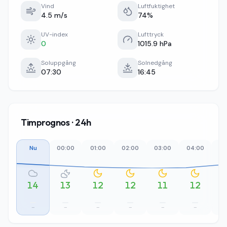
Vind
Luftfuktighet
4.5 m/s
74%
UV-index
Lufttryck
0
1015.9 hPa
Soluppgång
Solnedgång
07:30
16:45
Timprognos · 24h
Nu
00:00
01:00
02:00
03:00
04:00
05
14
13
12
12
11
12
–
–
–
–
–
–