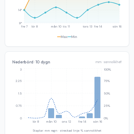
14°
9°
fre 7
lör 8
mån 10
tis 11
tors 13
fre 14
sön 16
Max
Min
Nederbörd · 10 dygn
mm · sannolikhet
3
100%
2.25
75%
1.5
50%
0.75
25%
0
0%
lör 8
mån 10
ons 12
fre 14
sön 16
Staplar: mm regn · streckad linje: % sannolikhet