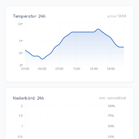
Temperatur · 24h
yr.no / SMHI
23°
17°
13°
9°
23:00
03:00
07:00
11:00
15:00
19:00
Nederbörd · 24h
mm · sannolikhet
2
100%
1.5
75%
1
50%
0.5
25%