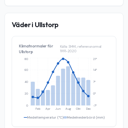
Väder i
Ullstorp
Klimatnormaler för
Källa: SMHI, referensnormal
1991–2020
Ullstorp
80
21°
60
14°
40
7°
20
0°
0
-7°
Feb
Apr
Jun
Aug
Okt
Dec
Medeltemperatur (°C)
Medelnederbörd (mm)