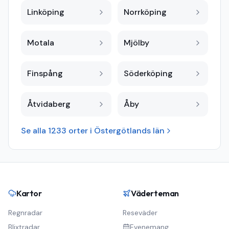
Linköping
Norrköping
Motala
Mjölby
Finspång
Söderköping
Åtvidaberg
Åby
Se alla
1233
orter i
Östergötlands län
Kartor
Väderteman
Regnradar
Reseväder
Blixtradar
Evenemang