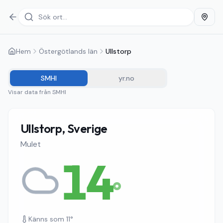
Hem
Östergötlands län
Ullstorp
SMHI
yr.no
Visar data från
SMHI
Ullstorp, Sverige
Mulet
14
°
Känns som
11
°