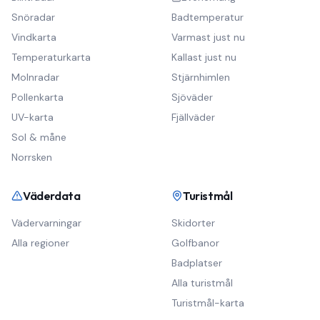
Snöradar
Badtemperatur
Vindkarta
Varmast just nu
Temperaturkarta
Kallast just nu
Molnradar
Stjärnhimlen
Pollenkarta
Sjöväder
UV-karta
Fjällväder
Sol & måne
Norrsken
Väderdata
Turistmål
Vädervarningar
Skidorter
Alla regioner
Golfbanor
Badplatser
Alla turistmål
Turistmål-karta