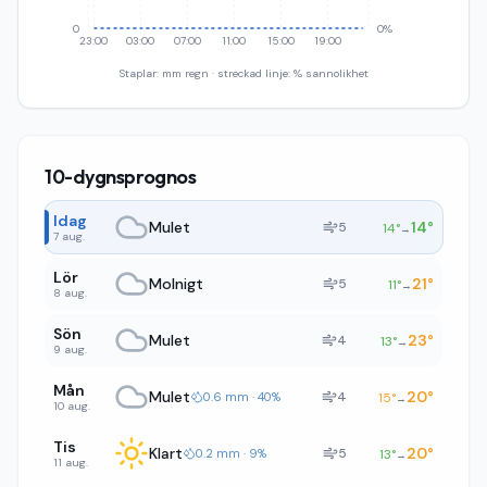
0
0%
23:00
03:00
07:00
11:00
15:00
19:00
Staplar: mm regn · streckad linje: % sannolikhet
10-dygnsprognos
Idag
Mulet
14
°
5
14
°
→
7 aug.
Lör
Molnigt
21
°
5
11
°
→
8 aug.
Sön
Mulet
23
°
4
13
°
→
9 aug.
Mån
Mulet
20
°
4
0.6 mm · 40%
15
°
→
10 aug.
Tis
Klart
20
°
5
0.2 mm · 9%
13
°
→
11 aug.