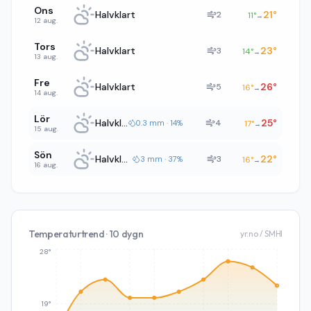
Ons
Halvklart
21
°
2
11
°
→
12 aug.
Tors
Halvklart
23
°
3
14
°
→
13 aug.
Fre
Halvklart
26
°
5
16
°
→
14 aug.
Lör
Halvklart
25
°
4
0.3 mm · 14%
17
°
→
15 aug.
Sön
Halvklart
22
°
3
3 mm · 37%
16
°
→
16 aug.
Temperaturtrend · 10 dygn
yr.no / SMHI
28°
19°