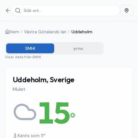
Hem
Västra Götalands län
Uddeholm
SMHI
yr.no
Visar data från
SMHI
Uddeholm, Sverige
Mulet
15
°
Känns som
11
°