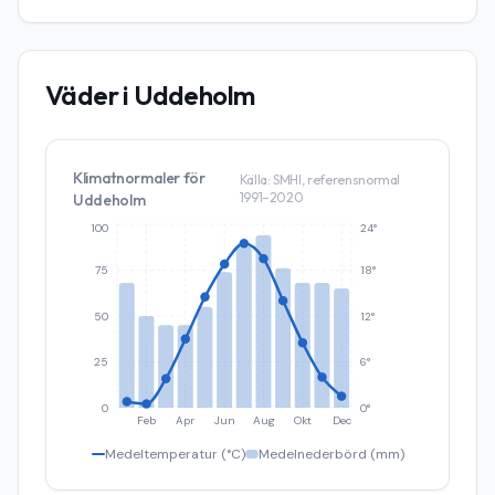
Väder i
Uddeholm
Klimatnormaler för
Källa: SMHI, referensnormal
1991–2020
Uddeholm
100
24°
75
18°
50
12°
25
6°
0
0°
Feb
Apr
Jun
Aug
Okt
Dec
Medeltemperatur (°C)
Medelnederbörd (mm)