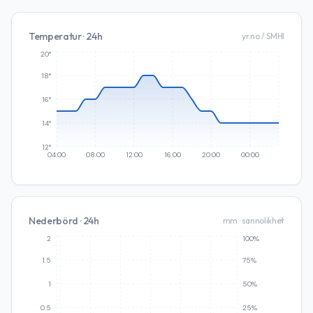
Temperatur · 24h
yr.no / SMHI
20°
18°
16°
14°
12°
04:00
08:00
12:00
16:00
20:00
00:00
Nederbörd · 24h
mm · sannolikhet
2
100%
1.5
75%
1
50%
0.5
25%