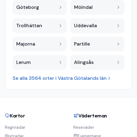
Göteborg
Mölndal
Trollhättan
Uddevalla
Majorna
Partille
Lerum
Alingsås
Se alla
3564
orter i
Västra Götalands län
Kartor
Väderteman
Regnradar
Reseväder
Blixtradar
Evenemang