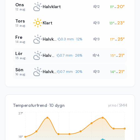
Ons
Halvklart
20
°
2
11
°
→
12 aug.
Tors
Klart
23
°
3
13
°
→
13 aug.
Fre
Halvklart
25
°
3
0.3 mm · 12%
17
°
→
14 aug.
Lör
Halvklart
21
°
4
0.7 mm · 26%
15
°
→
15 aug.
Sön
Halvklart
21
°
3
0.7 mm · 20%
14
°
→
16 aug.
Temperaturtrend · 10 dygn
yr.no / SMHI
27°
18°