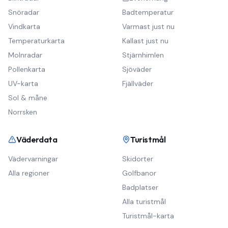
Snöradar
Badtemperatur
Vindkarta
Varmast just nu
Temperaturkarta
Kallast just nu
Molnradar
Stjärnhimlen
Pollenkarta
Sjöväder
UV-karta
Fjällväder
Sol & måne
Norrsken
Väderdata
Turistmål
Vädervarningar
Skidorter
Alla regioner
Golfbanor
Badplatser
Alla turistmål
Turistmål-karta