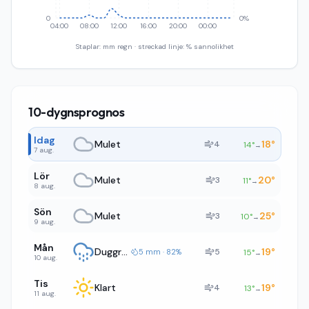
0
0%
04:00
08:00
12:00
16:00
20:00
00:00
Staplar: mm regn · streckad linje: % sannolikhet
10-dygnsprognos
Idag
Mulet
18
°
4
14
°
→
7 aug.
Lör
Mulet
20
°
3
11
°
→
8 aug.
Sön
Mulet
25
°
3
10
°
→
9 aug.
Mån
Duggregn
19
°
5
5 mm · 82%
15
°
→
10 aug.
Tis
Klart
19
°
4
13
°
→
11 aug.