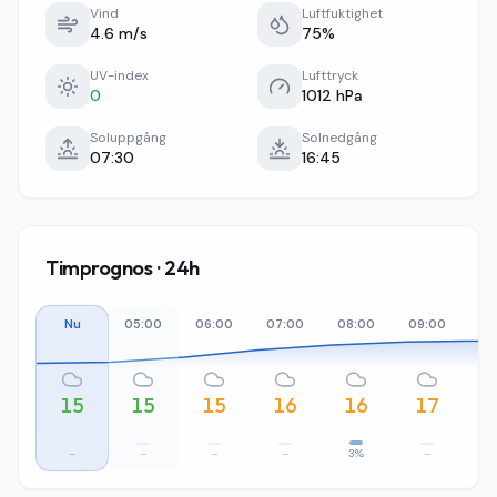
Vind
Luftfuktighet
4.6 m/s
75%
UV-index
Lufttryck
0
1012 hPa
Soluppgång
Solnedgång
07:30
16:45
Timprognos · 24h
Nu
05:00
06:00
07:00
08:00
09:00
10
15
15
15
16
16
17
–
–
–
–
3%
–