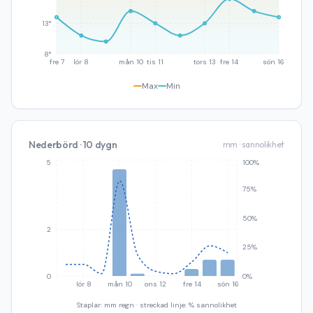
13°
8°
fre 7
lör 8
mån 10
tis 11
tors 13
fre 14
sön 16
Max
Min
Nederbörd · 10 dygn
mm · sannolikhet
5
100%
75%
50%
2
25%
0
0%
lör 8
mån 10
ons 12
fre 14
sön 16
Staplar: mm regn · streckad linje: % sannolikhet