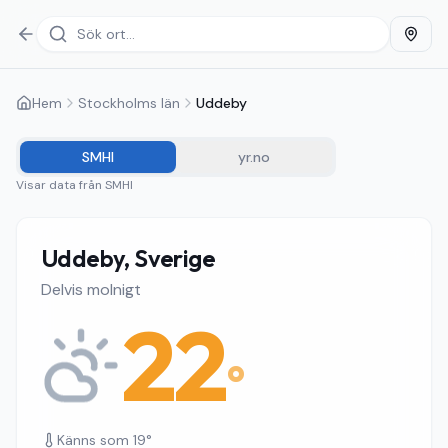
Hem
Stockholms län
Uddeby
SMHI
yr.no
Visar data från
SMHI
Uddeby, Sverige
Delvis molnigt
22
°
Känns som
19
°