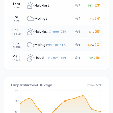
Tors
Halvklart
23
°
2
14
°
→
13 aug.
Fre
Molnigt
24
°
3
17
°
→
14 aug.
Lör
Halvklart
25
°
3
1 mm · 28%
17
°
→
15 aug.
Sön
Molnigt
20
°
3
4 mm · 46%
16
°
→
16 aug.
Mån
Halvklart
19
°
4
2 mm · 36%
13
°
→
17 aug.
Temperaturtrend · 10 dygn
yr.no / SMHI
27°
23°
19°