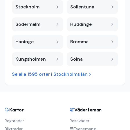
Stockholm
Sollentuna
Södermalm
Huddinge
Haninge
Bromma
Kungsholmen
Solna
Se alla
1595
orter i
Stockholms län
Kartor
Väderteman
Regnradar
Reseväder
Blixtradar
Evenemang