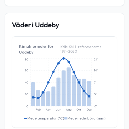
Väder i
Uddeby
Klimatnormaler för
Källa: SMHI, referensnormal
1991–2020
Uddeby
80
21°
60
14°
40
7°
20
0°
0
-7°
Feb
Apr
Jun
Aug
Okt
Dec
Medeltemperatur (°C)
Medelnederbörd (mm)