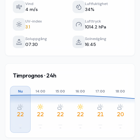
Vind
Luftfuktighet
4 m/s
34%
UV-index
Lufttryck
3.1
1014.2 hPa
Soluppgång
Solnedgång
07:30
16:45
Timprognos · 24h
Nu
14:00
15:00
16:00
17:00
18:00
19
22
22
22
22
21
20
–
–
–
–
–
–