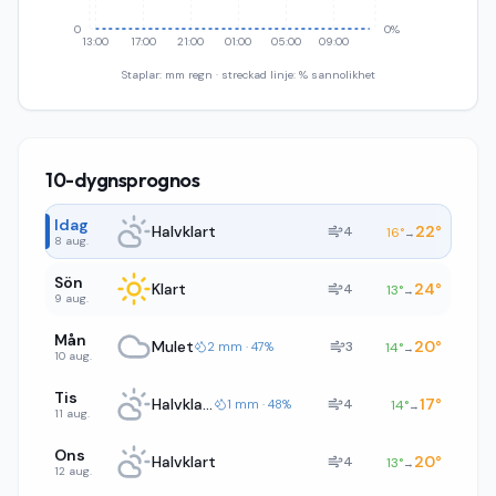
0
0%
13:00
17:00
21:00
01:00
05:00
09:00
Staplar: mm regn · streckad linje: % sannolikhet
10-dygnsprognos
Idag
Halvklart
22
°
4
16
°
→
8 aug.
Sön
Klart
24
°
4
13
°
→
9 aug.
Mån
Mulet
20
°
3
2 mm · 47%
14
°
→
10 aug.
Tis
Halvklart
17
°
4
1 mm · 48%
14
°
→
11 aug.
Ons
Halvklart
20
°
4
13
°
→
12 aug.