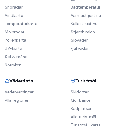
Snöradar
Badtemperatur
Vindkarta
Varmast just nu
Temperaturkarta
Kallast just nu
Molnradar
Stjärnhimlen
Pollenkarta
Sjöväder
UV-karta
Fjällväder
Sol & måne
Norrsken
Väderdata
Turistmål
Vädervarningar
Skidorter
Alla regioner
Golfbanor
Badplatser
Alla turistmål
Turistmål-karta