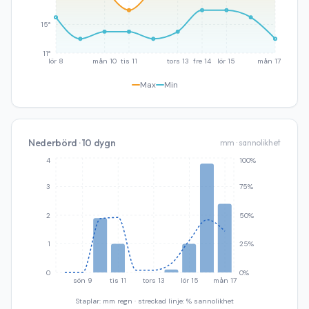
15°
11°
lör 8
mån 10
tis 11
tors 13
fre 14
lör 15
mån 17
Max
Min
Nederbörd · 10 dygn
mm · sannolikhet
4
100%
3
75%
2
50%
1
25%
0
0%
sön 9
tis 11
tors 13
lör 15
mån 17
Staplar: mm regn · streckad linje: % sannolikhet