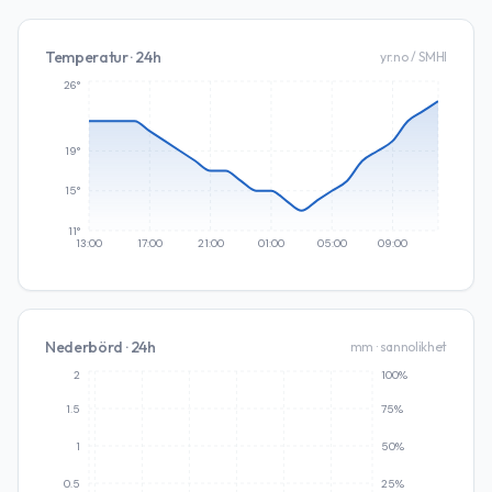
Temperatur · 24h
yr.no / SMHI
26°
19°
15°
11°
13:00
17:00
21:00
01:00
05:00
09:00
Nederbörd · 24h
mm · sannolikhet
2
100%
1.5
75%
1
50%
0.5
25%