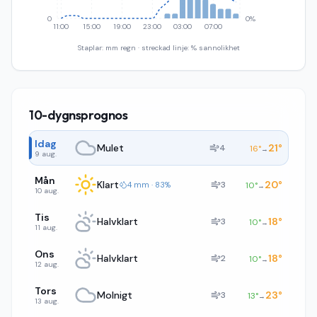
0
0%
11:00
15:00
19:00
23:00
03:00
07:00
Staplar: mm regn · streckad linje: % sannolikhet
10-dygnsprognos
Idag
Mulet
21
°
4
16
°
→
9 aug.
Mån
Klart
20
°
3
4 mm · 83%
10
°
→
10 aug.
Tis
Halvklart
18
°
3
10
°
→
11 aug.
Ons
Halvklart
18
°
2
10
°
→
12 aug.
Tors
Molnigt
23
°
3
13
°
→
13 aug.