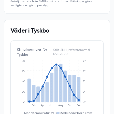
Snödjupsdata från SMHI:s mätstationer. Mätningar görs
vanligtvis en gång per dygn.
Väder i
Tyskbo
Klimatnormaler för
Källa: SMHI, referensnormal
1991–2020
Tyskbo
80
21°
60
14°
40
7°
20
0°
0
-7°
Feb
Apr
Jun
Aug
Okt
Dec
Medeltemperatur (°C)
Medelnederbörd (mm)