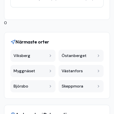
0
Närmaste orter
Viksberg
Östanberget
Myggnäset
Västanfors
Björsbo
Skeppmora