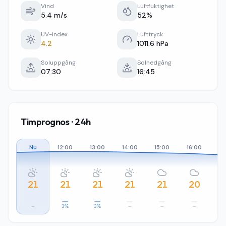
Vind
Luftfuktighet
5.4 m/s
52%
UV-index
Lufttryck
4.2
1011.6 hPa
Soluppgång
Solnedgång
07:30
16:45
Timprognos · 24h
Nu
12:00
13:00
14:00
15:00
16:00
17
21
21
21
21
21
20
–
3%
3%
–
–
–