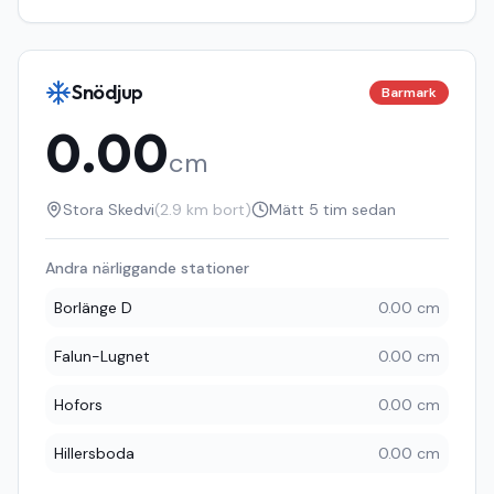
Snödjup
Barmark
0.00
cm
Stora Skedvi
(
2.9
km bort)
Mätt
5 tim sedan
Andra närliggande stationer
Borlänge D
0.00 cm
Falun-Lugnet
0.00 cm
Hofors
0.00 cm
Hillersboda
0.00 cm