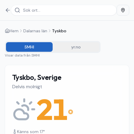
Hem
Dalarnas län
Tyskbo
SMHI
yr.no
Visar data från
SMHI
Tyskbo, Sverige
Delvis molnigt
21
°
Känns som
17
°