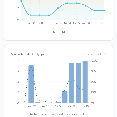
13°
8°
mån 10
tis 11
tors 13
fre 14
lör 15
sön 16
tis 18
Max
Min
Nederbörd · 10 dygn
mm · sannolikhet
4
100%
3
75%
2
50%
1
25%
0
0%
mån 10
ons 12
fre 14
sön 16
tis 18
Staplar: mm regn · streckad linje: % sannolikhet