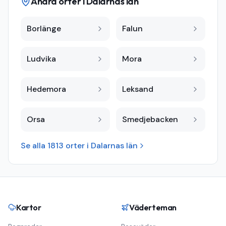
Andra orter i
Dalarnas län
Borlänge
Falun
Ludvika
Mora
Hedemora
Leksand
Orsa
Smedjebacken
Se alla
1813
orter i
Dalarnas län
Kartor
Väderteman