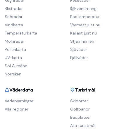
Regnradar
Reseväder
Blixtradar
Evenemang
Snöradar
Badtemperatur
Vindkarta
Varmast just nu
Temperaturkarta
Kallast just nu
Molnradar
Stjärnhimlen
Pollenkarta
Sjöväder
UV-karta
Fjällväder
Sol & måne
Norrsken
Väderdata
Turistmål
Vädervarningar
Skidorter
Alla regioner
Golfbanor
Badplatser
Alla turistmål