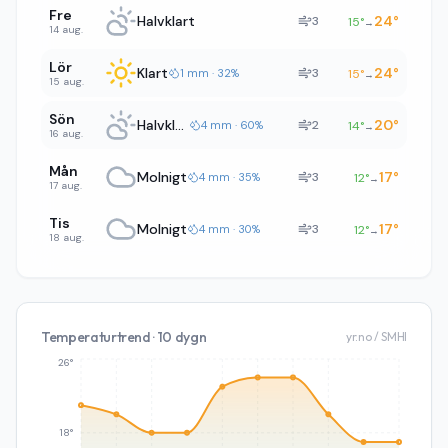
Fre
Halvklart
24
°
3
15
°
→
14 aug.
Lör
Klart
24
°
3
1 mm · 32%
15
°
→
15 aug.
Sön
Halvklart
20
°
2
4 mm · 60%
14
°
→
16 aug.
Mån
Molnigt
17
°
3
4 mm · 35%
12
°
→
17 aug.
Tis
Molnigt
17
°
3
4 mm · 30%
12
°
→
18 aug.
Temperaturtrend · 10 dygn
yr.no / SMHI
26°
18°