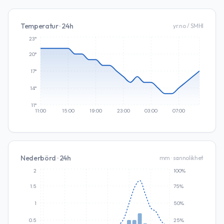
Temperatur · 24h
yr.no / SMHI
23°
20°
17°
14°
11°
11:00
15:00
19:00
23:00
03:00
07:00
Nederbörd · 24h
mm · sannolikhet
2
100%
1.5
75%
1
50%
0.5
25%