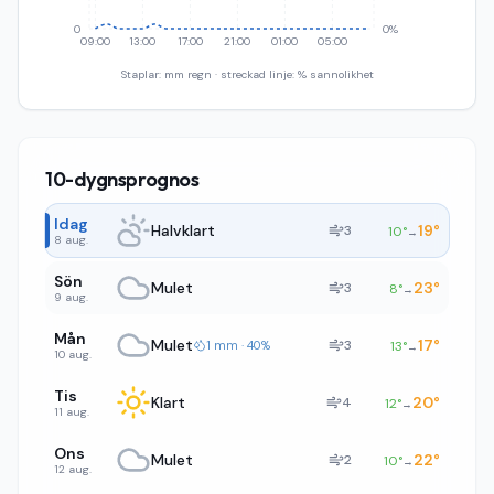
0
0%
09:00
13:00
17:00
21:00
01:00
05:00
Staplar: mm regn · streckad linje: % sannolikhet
10-dygnsprognos
Idag
Halvklart
19
°
3
10
°
→
8 aug.
Sön
Mulet
23
°
3
8
°
→
9 aug.
Mån
Mulet
17
°
3
1 mm · 40%
13
°
→
10 aug.
Tis
Klart
20
°
4
12
°
→
11 aug.
Ons
Mulet
22
°
2
10
°
→
12 aug.