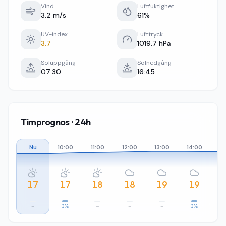
Vind
Luftfuktighet
3.2 m/s
61%
UV-index
Lufttryck
3.7
1019.7 hPa
Soluppgång
Solnedgång
07:30
16:45
Timprognos · 24h
Nu
10:00
11:00
12:00
13:00
14:00
15
17
17
18
18
19
19
–
3%
–
–
–
3%