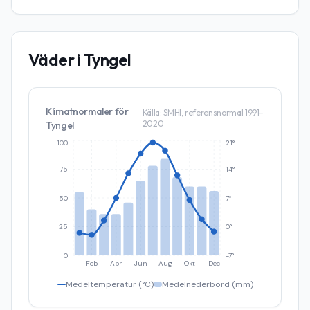
Väder i
Tyngel
Klimatnormaler för
Källa: SMHI, referensnormal 1991–
2020
Tyngel
100
21°
75
14°
50
7°
25
0°
0
-7°
Feb
Apr
Jun
Aug
Okt
Dec
Medeltemperatur (°C)
Medelnederbörd (mm)