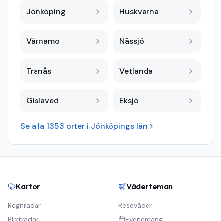
Jönköping
Huskvarna
Värnamo
Nässjö
Tranås
Vetlanda
Gislaved
Eksjö
Se alla
1353
orter i
Jönköpings län
Kartor
Väderteman
Regnradar
Reseväder
Blixtradar
Evenemang