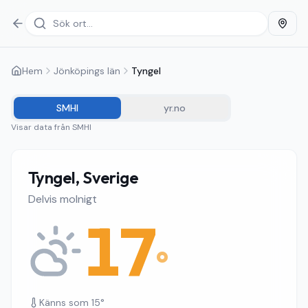
Hem
Jönköpings län
Tyngel
SMHI
yr.no
Visar data från
SMHI
Tyngel, Sverige
Delvis molnigt
17
°
Känns som
15
°