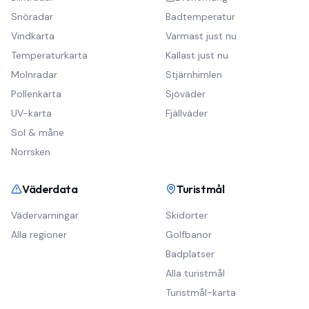
Snöradar
Badtemperatur
Vindkarta
Varmast just nu
Temperaturkarta
Kallast just nu
Molnradar
Stjärnhimlen
Pollenkarta
Sjöväder
UV-karta
Fjällväder
Sol & måne
Norrsken
Väderdata
Turistmål
Vädervarningar
Skidorter
Alla regioner
Golfbanor
Badplatser
Alla turistmål
Turistmål-karta