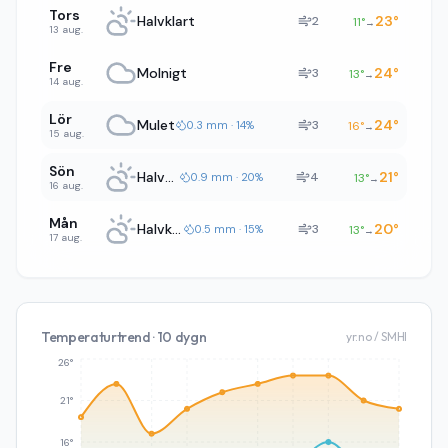
Tors
Halvklart
23
°
2
11
°
→
13 aug.
Fre
Molnigt
24
°
3
13
°
→
14 aug.
Lör
Mulet
24
°
3
0.3 mm · 14%
16
°
→
15 aug.
Sön
Halvklart
21
°
4
0.9 mm · 20%
13
°
→
16 aug.
Mån
Halvklart
20
°
3
0.5 mm · 15%
13
°
→
17 aug.
Temperaturtrend · 10 dygn
yr.no / SMHI
26°
21°
16°