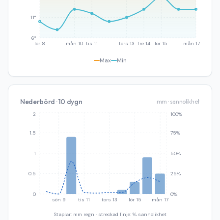
11°
6°
lör 8
mån 10
tis 11
tors 13
fre 14
lör 15
mån 17
Max
Min
Nederbörd · 10 dygn
mm · sannolikhet
2
100%
1.5
75%
1
50%
0.5
25%
0
0%
sön 9
tis 11
tors 13
lör 15
mån 17
Staplar: mm regn · streckad linje: % sannolikhet