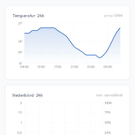
Temperatur · 24h
yr.no / SMHI
21°
14°
10°
6°
09:00
13:00
17:00
21:00
01:00
05:00
Nederbörd · 24h
mm · sannolikhet
2
100%
1.5
75%
1
50%
0.5
25%