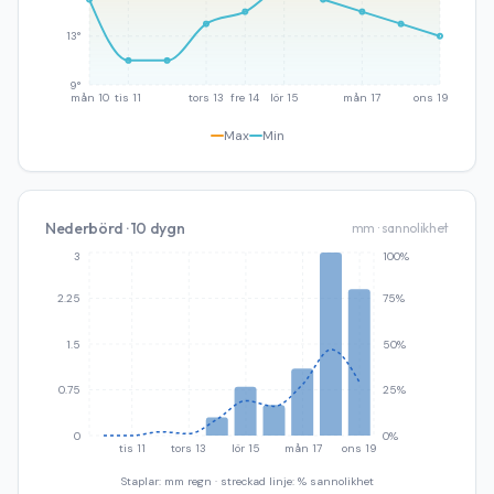
13°
9°
mån 10
tis 11
tors 13
fre 14
lör 15
mån 17
ons 19
Max
Min
Nederbörd · 10 dygn
mm · sannolikhet
3
100%
2.25
75%
1.5
50%
0.75
25%
0
0%
tis 11
tors 13
lör 15
mån 17
ons 19
Staplar: mm regn · streckad linje: % sannolikhet