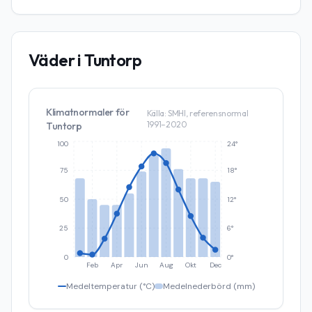
Väder i
Tuntorp
Klimatnormaler för
Källa: SMHI, referensnormal
1991–2020
Tuntorp
100
24°
75
18°
50
12°
25
6°
0
0°
Feb
Apr
Jun
Aug
Okt
Dec
Medeltemperatur (°C)
Medelnederbörd (mm)