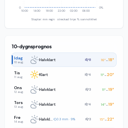
0
0%
10:00
14:00
18:00
22:00
02:00
06:00
Staplar: mm regn · streckad linje: % sannolikhet
10-dygnsprognos
Idag
Halvklart
18
°
8
16
°
→
10 aug.
Tis
Klart
20
°
4
11
°
→
11 aug.
Ons
Halvklart
19
°
3
11
°
→
12 aug.
Tors
Halvklart
19
°
4
14
°
→
13 aug.
Fre
Halvklart
22
°
3
0.3 mm · 9%
15
°
→
14 aug.