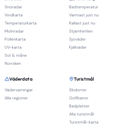
Snöradar
Badtemperatur
Vindkarta
Varmast just nu
Temperaturkarta
Kallast just nu
Molnradar
Stjärnhimlen
Pollenkarta
Sjöväder
UV-karta
Fjällväder
Sol & måne
Norrsken
Väderdata
Turistmål
Vädervarningar
Skidorter
Alla regioner
Golfbanor
Badplatser
Alla turistmål
Turistmål-karta