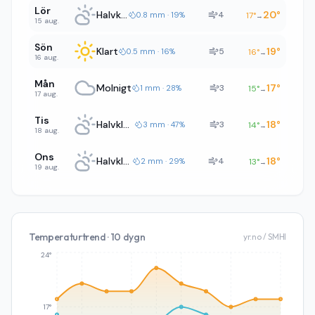
Lör
Halvklart
20
°
4
0.8 mm · 19%
17
°
→
15 aug.
Sön
Klart
19
°
5
0.5 mm · 16%
16
°
→
16 aug.
Mån
Molnigt
17
°
3
1 mm · 28%
15
°
→
17 aug.
Tis
Halvklart
18
°
3
3 mm · 47%
14
°
→
18 aug.
Ons
Halvklart
18
°
4
2 mm · 29%
13
°
→
19 aug.
Temperaturtrend · 10 dygn
yr.no / SMHI
24°
17°