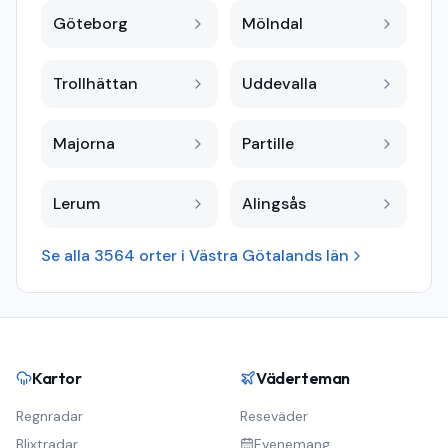
Göteborg
Mölndal
Trollhättan
Uddevalla
Majorna
Partille
Lerum
Alingsås
Se alla
3564
orter i
Västra Götalands län
Kartor
Väderteman
Regnradar
Reseväder
Blixtradar
Evenemang