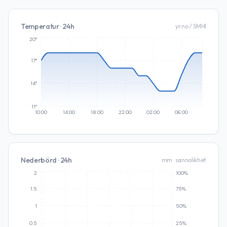
Temperatur · 24h
yr.no / SMHI
20°
17°
14°
11°
10:00
14:00
18:00
22:00
02:00
06:00
Nederbörd · 24h
mm · sannolikhet
2
100%
1.5
75%
1
50%
0.5
25%