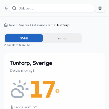
Hem
Västra Götalands län
Tuntorp
SMHI
yr.no
Visar data från
SMHI
Tuntorp, Sverige
Delvis molnigt
17
°
Känns som
12
°