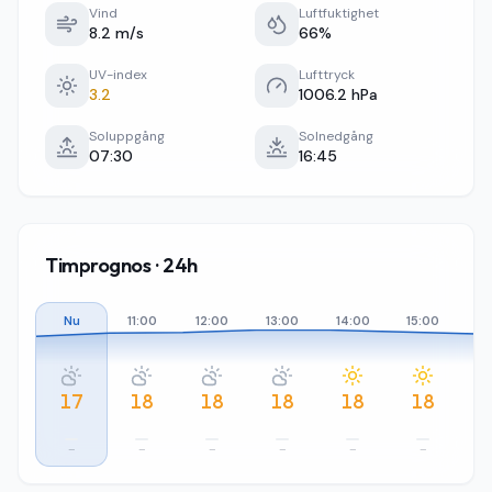
Vind
Luftfuktighet
8.2 m/s
66%
UV-index
Lufttryck
3.2
1006.2 hPa
Soluppgång
Solnedgång
07:30
16:45
Timprognos · 24h
Nu
11:00
12:00
13:00
14:00
15:00
16
17
18
18
18
18
18
–
–
–
–
–
–