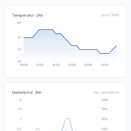
Temperatur · 24h
yr.no / SMHI
20°
16°
13°
10°
08:00
12:00
16:00
20:00
00:00
04:00
Nederbörd · 24h
mm · sannolikhet
2
100%
1.5
75%
1
50%
0.5
25%