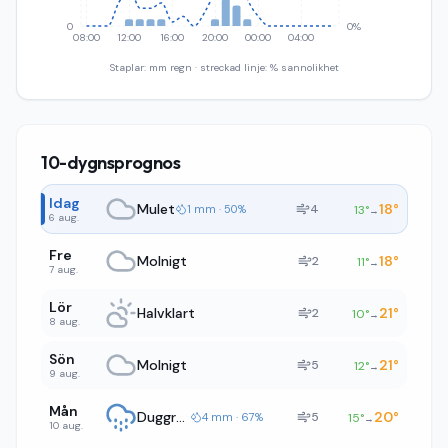
0
0%
08:00
12:00
16:00
20:00
00:00
04:00
Staplar: mm regn · streckad linje: % sannolikhet
10-dygnsprognos
Idag
Mulet
18
°
4
1 mm · 50%
13
°
→
6 aug.
Fre
Molnigt
18
°
2
11
°
→
7 aug.
Lör
Halvklart
21
°
2
10
°
→
8 aug.
Sön
Molnigt
21
°
5
12
°
→
9 aug.
Mån
Duggregn
20
°
5
4 mm · 67%
15
°
→
10 aug.