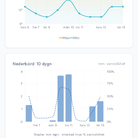
12°
8°
tors 6
fre 7
lör 8
mån 10
tis 11
tors 13
lör 15
Max
Min
Nederbörd · 10 dygn
mm · sannolikhet
4
100%
3
75%
2
50%
1
25%
0
0%
fre 7
sön 9
tis 11
tors 13
lör 15
Staplar: mm regn · streckad linje: % sannolikhet