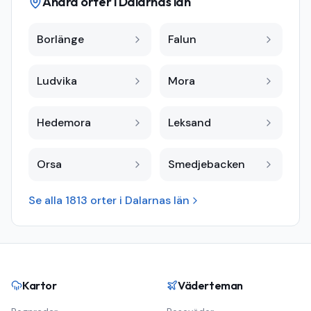
Andra orter i
Dalarnas län
Borlänge
Falun
Ludvika
Mora
Hedemora
Leksand
Orsa
Smedjebacken
Se alla
1813
orter i
Dalarnas län
Kartor
Väderteman