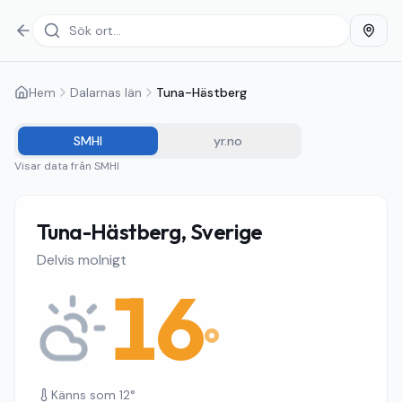
Hem
Dalarnas län
Tuna-Hästberg
SMHI
yr.no
Visar data från
SMHI
Tuna-Hästberg, Sverige
Delvis molnigt
16
°
Känns som
12
°