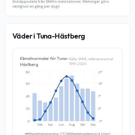
Snödjupsdata från SMHI:s mätstationer. Mätningar görs
vanligtvis en gång per dygn.
Väder i
Tuna-Hästberg
Klimatnormaler för
Tuna-
Källa: SMHI, referensnormal
1991–2020
Hästberg
80
21°
60
14°
40
7°
20
0°
0
-7°
Feb
Apr
Jun
Aug
Okt
Dec
Medeltemperatur (°C)
Medelnederbörd (mm)