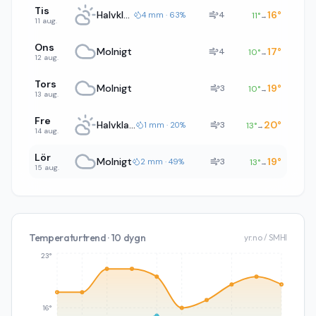
Tis
Halvklart
16
°
4
4 mm · 63%
11
°
→
11 aug.
Ons
Molnigt
17
°
4
10
°
→
12 aug.
Tors
Molnigt
19
°
3
10
°
→
13 aug.
Fre
Halvklart
20
°
3
1 mm · 20%
13
°
→
14 aug.
Lör
Molnigt
19
°
3
2 mm · 49%
13
°
→
15 aug.
Temperaturtrend · 10 dygn
yr.no / SMHI
23°
16°