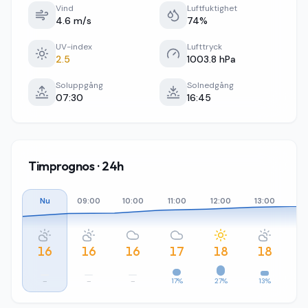
Vind
Luftfuktighet
4.6 m/s
74%
UV-index
Lufttryck
2.5
1003.8 hPa
Soluppgång
Solnedgång
07:30
16:45
Timprognos · 24h
Nu
09:00
10:00
11:00
12:00
13:00
14
16
16
16
17
18
18
–
–
–
17%
27%
13%
1