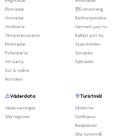
Regnradar
Reseväder
Blixtradar
Evenemang
Snöradar
Badtemperatur
Vindkarta
Varmast just nu
Temperaturkarta
Kallast just nu
Molnradar
Stjärnhimlen
Pollenkarta
Sjöväder
UV-karta
Fjällväder
Sol & måne
Norrsken
Väderdata
Turistmål
Vädervarningar
Skidorter
Alla regioner
Golfbanor
Badplatser
Alla turistmål