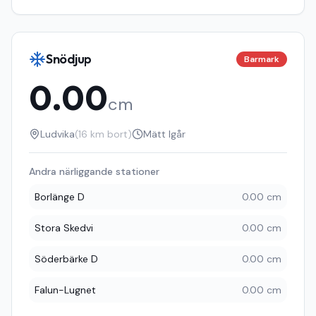
Snödjup
Barmark
0.00
cm
Ludvika
(
16
km bort)
Mätt
Igår
Andra närliggande stationer
Borlänge D
0.00 cm
Stora Skedvi
0.00 cm
Söderbärke D
0.00 cm
Falun-Lugnet
0.00 cm