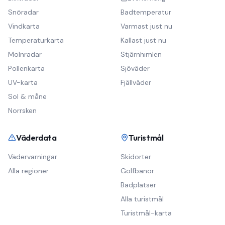
Snöradar
Badtemperatur
Vindkarta
Varmast just nu
Temperaturkarta
Kallast just nu
Molnradar
Stjärnhimlen
Pollenkarta
Sjöväder
UV-karta
Fjällväder
Sol & måne
Norrsken
Väderdata
Turistmål
Vädervarningar
Skidorter
Alla regioner
Golfbanor
Badplatser
Alla turistmål
Turistmål-karta