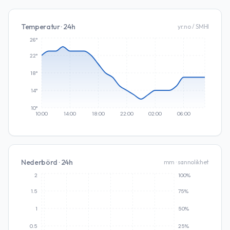
Temperatur · 24h
yr.no / SMHI
26°
22°
18°
14°
10°
10:00
14:00
18:00
22:00
02:00
06:00
Nederbörd · 24h
mm · sannolikhet
2
100%
1.5
75%
1
50%
0.5
25%