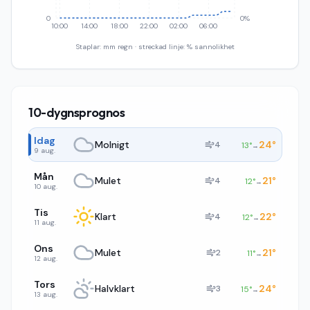
0
0%
10:00
14:00
18:00
22:00
02:00
06:00
Staplar: mm regn · streckad linje: % sannolikhet
10-dygnsprognos
Idag
Molnigt
24
°
4
13
°
→
9 aug.
Mån
Mulet
21
°
4
12
°
→
10 aug.
Tis
Klart
22
°
4
12
°
→
11 aug.
Ons
Mulet
21
°
2
11
°
→
12 aug.
Tors
Halvklart
24
°
3
15
°
→
13 aug.