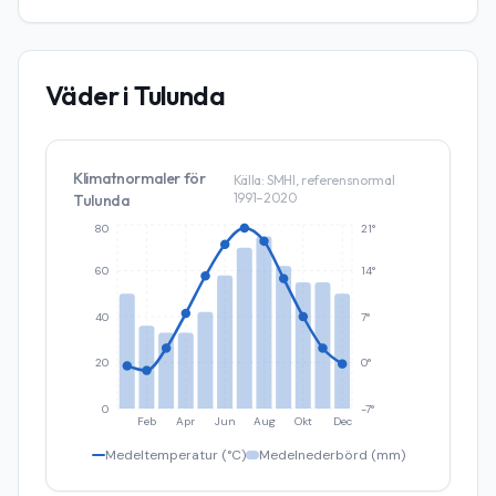
Väder i
Tulunda
Klimatnormaler för
Källa: SMHI, referensnormal
1991–2020
Tulunda
80
21°
60
14°
40
7°
20
0°
0
-7°
Feb
Apr
Jun
Aug
Okt
Dec
Medeltemperatur (°C)
Medelnederbörd (mm)