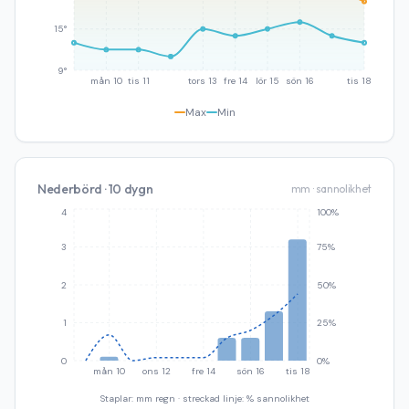
15°
9°
mån 10
tis 11
tors 13
fre 14
lör 15
sön 16
tis 18
Max
Min
Nederbörd · 10 dygn
mm · sannolikhet
4
100%
3
75%
2
50%
1
25%
0
0%
mån 10
ons 12
fre 14
sön 16
tis 18
Staplar: mm regn · streckad linje: % sannolikhet