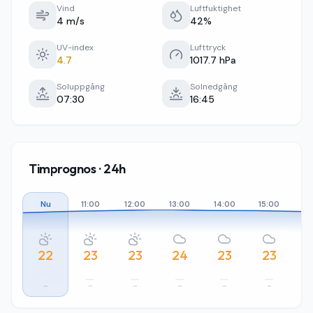
Vind
Luftfuktighet
4 m/s
42%
UV-index
Lufttryck
4.7
1017.7 hPa
Soluppgång
Solnedgång
07:30
16:45
Timprognos · 24h
Nu
11:00
12:00
13:00
14:00
15:00
16
22
23
23
24
23
23
–
–
–
–
–
–