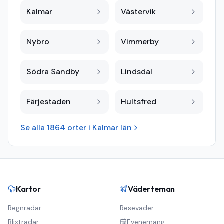
Kalmar
Västervik
Nybro
Vimmerby
Södra Sandby
Lindsdal
Färjestaden
Hultsfred
Se alla
1864
orter i
Kalmar län
Kartor
Väderteman
Regnradar
Reseväder
Blixtradar
Evenemang