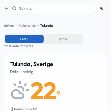
Hem
Kalmar län
Tulunda
SMHI
yr.no
Visar data från
SMHI
Tulunda, Sverige
Delvis molnigt
22
°
Känns som
19
°