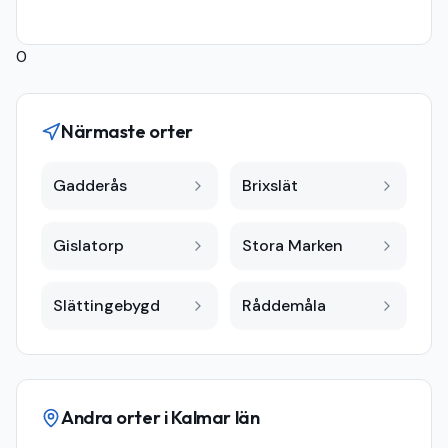
0
Närmaste orter
Gadderås
Brixslät
Gislatorp
Stora Marken
Slättingebygd
Råddemåla
Andra orter i
Kalmar län