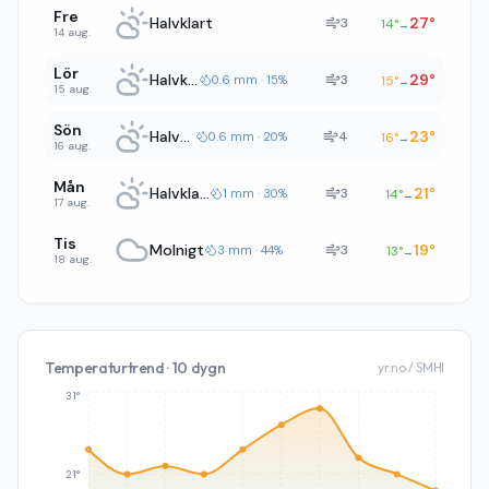
Fre
Halvklart
27
°
3
14
°
→
14 aug.
Lör
Halvklart
29
°
3
0.6 mm · 15%
15
°
→
15 aug.
Sön
Halvklart
23
°
4
0.6 mm · 20%
16
°
→
16 aug.
Mån
Halvklart
21
°
3
1 mm · 30%
14
°
→
17 aug.
Tis
Molnigt
19
°
3
3 mm · 44%
13
°
→
18 aug.
Temperaturtrend · 10 dygn
yr.no / SMHI
31°
21°