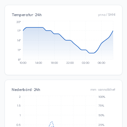
Temperatur · 24h
yr.no / SMHI
20°
17°
14°
11°
8°
10:00
14:00
18:00
22:00
02:00
06:00
Nederbörd · 24h
mm · sannolikhet
2
100%
1.5
75%
1
50%
0.5
25%