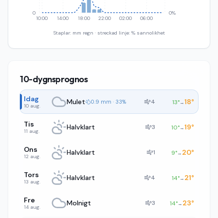
0
0%
10:00
14:00
18:00
22:00
02:00
06:00
Staplar: mm regn · streckad linje: % sannolikhet
10-dygnsprognos
Idag
Mulet
18
°
4
0.9 mm · 33%
13
°
→
10 aug.
Tis
Halvklart
19
°
3
10
°
→
11 aug.
Ons
Halvklart
20
°
1
9
°
→
12 aug.
Tors
Halvklart
21
°
4
14
°
→
13 aug.
Fre
Molnigt
23
°
3
14
°
→
14 aug.