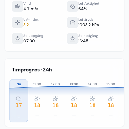
Vind
Luftfuktighet
4.7 m/s
64%
UV-index
Lufttryck
3.2
1003.2 hPa
Soluppgång
Solnedgång
07:30
16:45
Timprognos · 24h
Nu
11:00
12:00
13:00
14:00
15:00
16
17
18
18
18
18
18
–
–
–
–
–
–