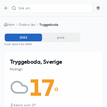
Hem
Örebro län
Tryggeboda
SMHI
yr.no
Visar data från
SMHI
Tryggeboda, Sverige
Molnigt
17
°
Känns som
13
°