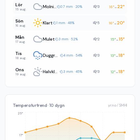
Lör
Molnigt
22
°
3
0.7 mm · 20%
16
°
→
15 aug.
Sön
Klart
20
°
5
1 mm · 48%
16
°
→
16 aug.
Mån
Mulet
15
°
2
3 mm · 52%
15
°
→
17 aug.
Tis
Duggregn
18
°
3
4 mm · 54%
13
°
→
18 aug.
Ons
Halvklart
18
°
3
3 mm · 45%
12
°
→
19 aug.
Temperaturtrend · 10 dygn
yr.no / SMHI
25°
17°