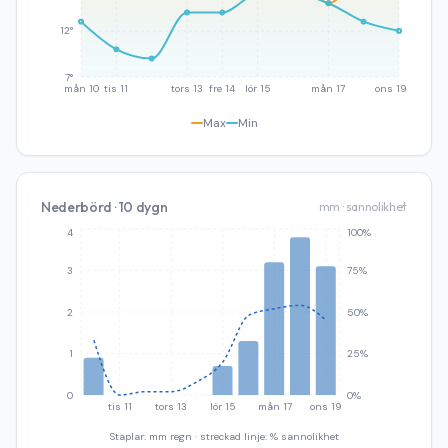
12°
7°
mån 10
tis 11
tors 13
fre 14
lör 15
mån 17
ons 19
Max
Min
Nederbörd · 10 dygn
mm · sannolikhet
4
100%
3
75%
2
50%
1
25%
0
0%
tis 11
tors 13
lör 15
mån 17
ons 19
Staplar: mm regn · streckad linje: % sannolikhet