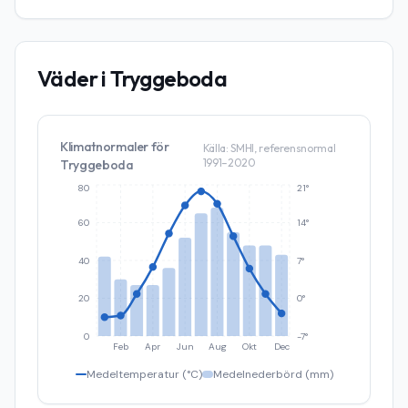
Väder i
Tryggeboda
Klimatnormaler för
Källa: SMHI, referensnormal
1991–2020
Tryggeboda
80
21°
60
14°
40
7°
20
0°
0
-7°
Feb
Apr
Jun
Aug
Okt
Dec
Medeltemperatur (°C)
Medelnederbörd (mm)