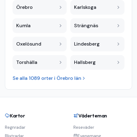
Örebro
Karlskoga
Kumla
Strängnäs
Oxelösund
Lindesberg
Torshälla
Hallsberg
Se alla
1089
orter i
Örebro län
Kartor
Väderteman
Regnradar
Reseväder
Blixtradar
Evenemang