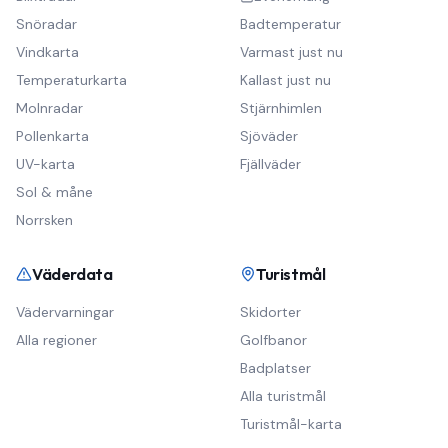
Snöradar
Badtemperatur
Vindkarta
Varmast just nu
Temperaturkarta
Kallast just nu
Molnradar
Stjärnhimlen
Pollenkarta
Sjöväder
UV-karta
Fjällväder
Sol & måne
Norrsken
Väderdata
Turistmål
Vädervarningar
Skidorter
Alla regioner
Golfbanor
Badplatser
Alla turistmål
Turistmål-karta