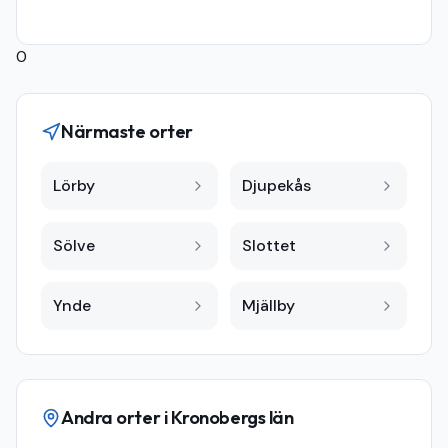
0
Närmaste orter
Lörby
Djupekås
Sölve
Slottet
Ynde
Mjällby
Andra orter i
Kronobergs län