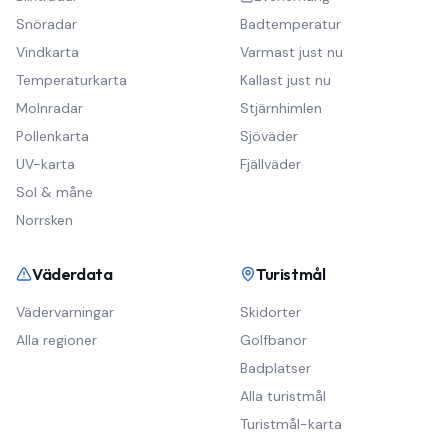
Snöradar
Badtemperatur
Vindkarta
Varmast just nu
Temperaturkarta
Kallast just nu
Molnradar
Stjärnhimlen
Pollenkarta
Sjöväder
UV-karta
Fjällväder
Sol & måne
Norrsken
Väderdata
Turistmål
Vädervarningar
Skidorter
Alla regioner
Golfbanor
Badplatser
Alla turistmål
Turistmål-karta