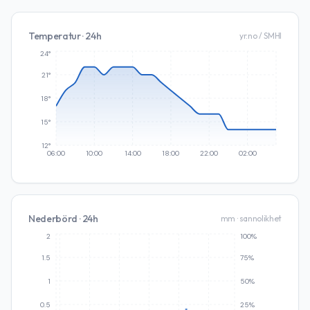
Temperatur · 24h
yr.no / SMHI
24°
21°
18°
15°
12°
06:00
10:00
14:00
18:00
22:00
02:00
Nederbörd · 24h
mm · sannolikhet
2
100%
1.5
75%
1
50%
0.5
25%