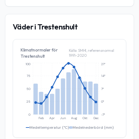
Väder i
Trestenshult
Klimatnormaler för
Källa: SMHI, referensnormal
1991–2020
Trestenshult
100
21°
75
14°
50
7°
25
0°
0
-7°
Feb
Apr
Jun
Aug
Okt
Dec
Medeltemperatur (°C)
Medelnederbörd (mm)