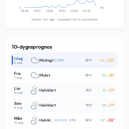
0
0%
06:00
10:00
14:00
18:00
22:00
02:00
Staplar: mm regn · streckad linje: % sannolikhet
10-dygnsprognos
Idag
Molnigt
22
°
4
20%
16
°
→
6 aug.
Fre
Mulet
18
°
4
12
°
→
7 aug.
Lör
Halvklart
21
°
2
11
°
→
8 aug.
Sön
Halvklart
21
°
3
12
°
→
9 aug.
Mån
Halvklart
26
°
4
3 mm · 63%
15
°
→
10 aug.