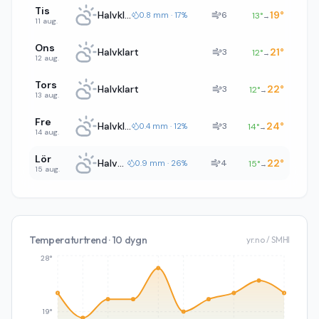
Tis
Halvklart
19
°
6
0.8 mm · 17%
13
°
→
11 aug.
Ons
Halvklart
21
°
3
12
°
→
12 aug.
Tors
Halvklart
22
°
3
12
°
→
13 aug.
Fre
Halvklart
24
°
3
0.4 mm · 12%
14
°
→
14 aug.
Lör
Halvklart
22
°
4
0.9 mm · 26%
15
°
→
15 aug.
Temperaturtrend · 10 dygn
yr.no / SMHI
28°
19°