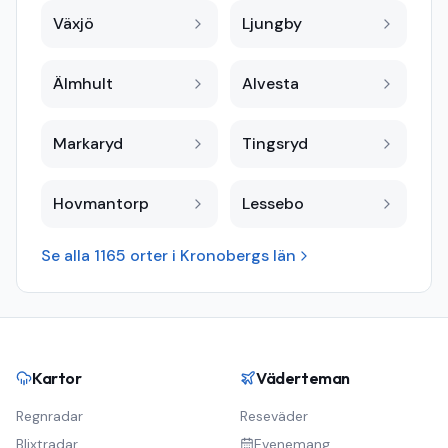
Växjö
Ljungby
Älmhult
Alvesta
Markaryd
Tingsryd
Hovmantorp
Lessebo
Se alla
1165
orter i
Kronobergs län
Kartor
Väderteman
Regnradar
Reseväder
Blixtradar
Evenemang