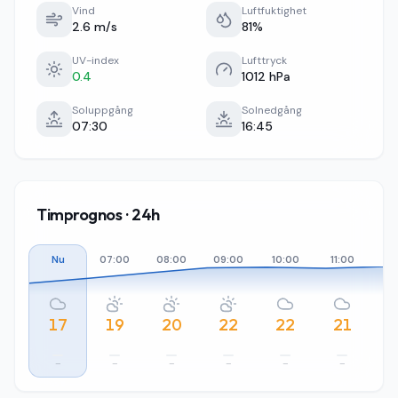
Vind
Luftfuktighet
2.6 m/s
81%
UV-index
Lufttryck
0.4
1012 hPa
Soluppgång
Solnedgång
07:30
16:45
Timprognos · 24h
Nu
07:00
08:00
09:00
10:00
11:00
12
17
19
20
22
22
21
–
–
–
–
–
–