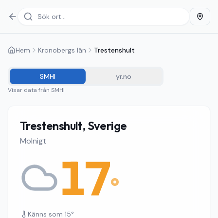
Hem
Kronobergs län
Trestenshult
SMHI
yr.no
Visar data från
SMHI
Trestenshult, Sverige
Molnigt
17
°
Känns som
15
°