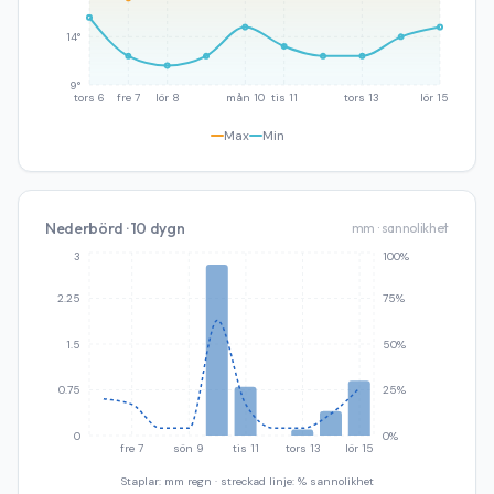
14°
9°
tors 6
fre 7
lör 8
mån 10
tis 11
tors 13
lör 15
Max
Min
Nederbörd · 10 dygn
mm · sannolikhet
3
100%
2.25
75%
1.5
50%
0.75
25%
0
0%
fre 7
sön 9
tis 11
tors 13
lör 15
Staplar: mm regn · streckad linje: % sannolikhet