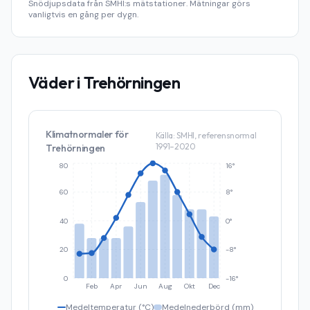
Snödjupsdata från SMHI:s mätstationer. Mätningar görs
vanligtvis en gång per dygn.
Väder i
Trehörningen
Klimatnormaler för
Källa: SMHI, referensnormal
1991–2020
Trehörningen
80
16°
60
8°
40
0°
20
-8°
0
-16°
Feb
Apr
Jun
Aug
Okt
Dec
Medeltemperatur (°C)
Medelnederbörd (mm)