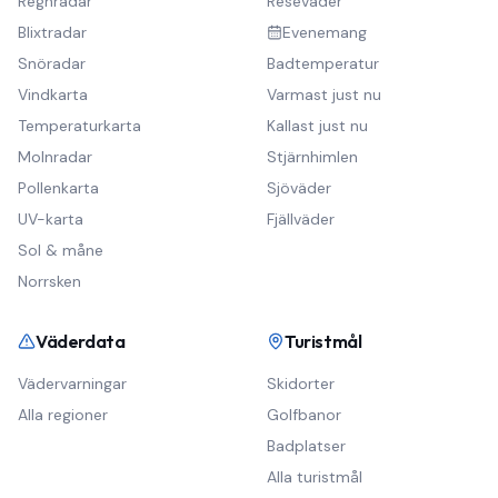
Regnradar
Reseväder
Blixtradar
Evenemang
Snöradar
Badtemperatur
Vindkarta
Varmast just nu
Temperaturkarta
Kallast just nu
Molnradar
Stjärnhimlen
Pollenkarta
Sjöväder
UV-karta
Fjällväder
Sol & måne
Norrsken
Väderdata
Turistmål
Vädervarningar
Skidorter
Alla regioner
Golfbanor
Badplatser
Alla turistmål