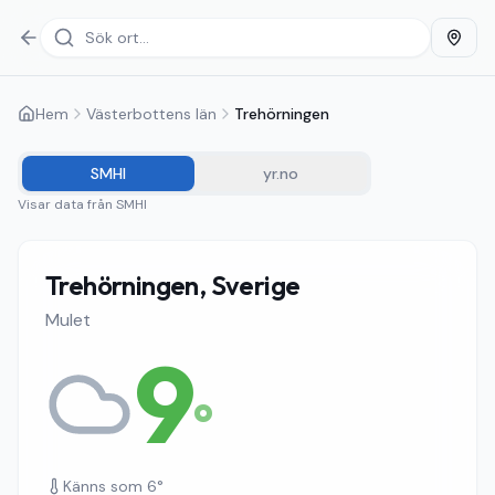
Hem
Västerbottens län
Trehörningen
SMHI
yr.no
Visar data från
SMHI
Trehörningen, Sverige
Mulet
9
°
Känns som
6
°