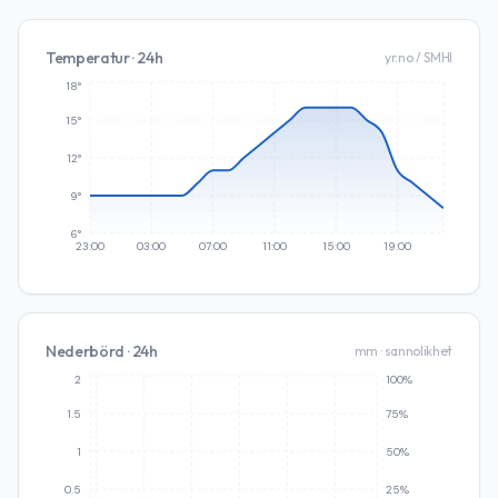
Temperatur · 24h
yr.no / SMHI
18°
15°
12°
9°
6°
23:00
03:00
07:00
11:00
15:00
19:00
Nederbörd · 24h
mm · sannolikhet
2
100%
1.5
75%
1
50%
0.5
25%