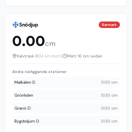
Snödjup
Barmark
0.00
cm
Kalvträsk D
(
14
km bort)
Mätt
16 tim sedan
Andra närliggande stationer
Malkälen D
0.00 cm
Grönliden
0.00 cm
Granö D
0.00 cm
Bygdsiljum D
0.00 cm