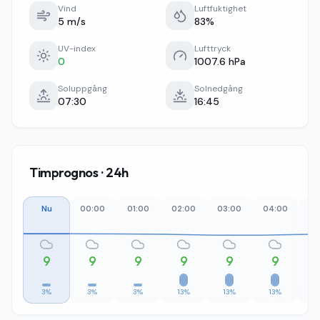
Vind
Luftfuktighet
5 m/s
83%
UV-index
Lufttryck
0
1007.6 hPa
Soluppgång
Solnedgång
07:30
16:45
Timprognos · 24h
Nu
00:00
01:00
02:00
03:00
04:00
05
9
9
9
9
9
9
3%
3%
3%
13%
13%
13%
1