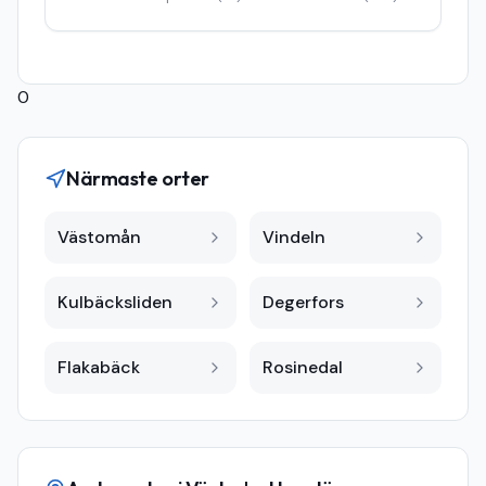
0
Närmaste orter
Västomån
Vindeln
Kulbäcksliden
Degerfors
Flakabäck
Rosinedal