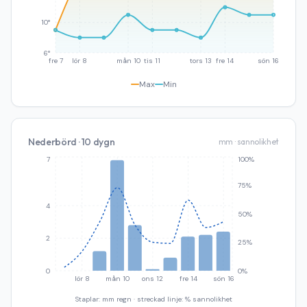
10°
6°
fre 7
lör 8
mån 10
tis 11
tors 13
fre 14
sön 16
Max
Min
Nederbörd · 10 dygn
mm · sannolikhet
7
100%
75%
4
50%
2
25%
0
0%
lör 8
mån 10
ons 12
fre 14
sön 16
Staplar: mm regn · streckad linje: % sannolikhet