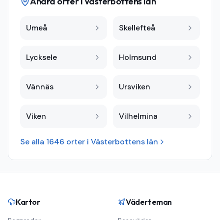
Andra orter i
Västerbottens län
Umeå
Skellefteå
Lycksele
Holmsund
Vännäs
Ursviken
Viken
Vilhelmina
Se alla
1646
orter i
Västerbottens län
Kartor
Väderteman