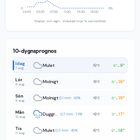
0
0%
23:00
03:00
07:00
11:00
15:00
19:00
Staplar: mm regn · streckad linje: % sannolikhet
10-dygnsprognos
Idag
Mulet
9
°
5
9
°
→
7 aug.
Lör
Molnigt
16
°
3
8
°
→
8 aug.
Sön
Molnigt
19
°
2
1 mm · 43%
8
°
→
9 aug.
Mån
Duggregn
17
°
3
7 mm · 73%
11
°
→
10 aug.
Tis
Mulet
14
°
5
3 mm · 40%
9
°
→
11 aug.