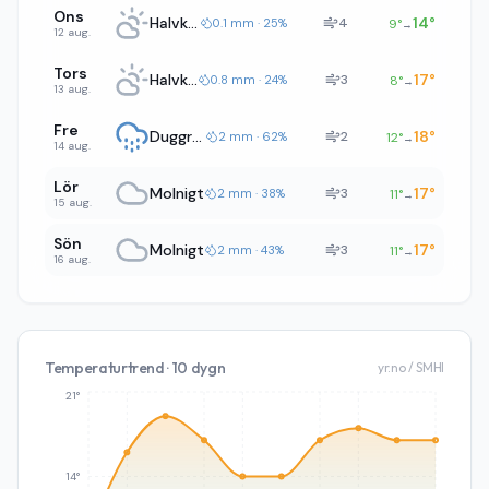
Ons
Halvklart
14
°
4
0.1 mm · 25%
9
°
→
12 aug.
Tors
Halvklart
17
°
3
0.8 mm · 24%
8
°
→
13 aug.
Fre
Duggregn
18
°
2
2 mm · 62%
12
°
→
14 aug.
Lör
Molnigt
17
°
3
2 mm · 38%
11
°
→
15 aug.
Sön
Molnigt
17
°
3
2 mm · 43%
11
°
→
16 aug.
Temperaturtrend · 10 dygn
yr.no / SMHI
21°
14°