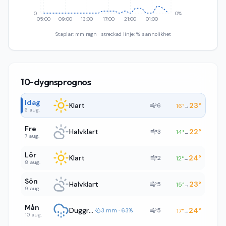
0
0%
05:00
09:00
13:00
17:00
21:00
01:00
Staplar: mm regn · streckad linje: % sannolikhet
10-dygnsprognos
Idag
Klart
23
°
6
16
°
→
6 aug.
Fre
Halvklart
22
°
3
14
°
→
7 aug.
Lör
Klart
24
°
2
12
°
→
8 aug.
Sön
Halvklart
23
°
5
15
°
→
9 aug.
Mån
Duggregn
24
°
5
3 mm · 63%
17
°
→
10 aug.