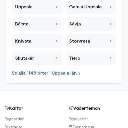
Uppsala
Gamla Uppsala
Bålsta
Sävja
Knivsta
Storvreta
Skutskär
Tierp
Se alla
1148
orter i
Uppsala län
Kartor
Väderteman
Regnradar
Reseväder
Blixtradar
Evenemang