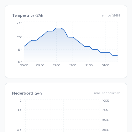
Temperatur · 24h
yr.no / SMHI
25°
20°
16°
12°
05:00
09:00
13:00
17:00
21:00
01:00
Nederbörd · 24h
mm · sannolikhet
2
100%
1.5
75%
1
50%
0.5
25%