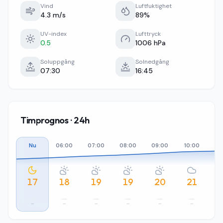
Vind
Luftfuktighet
4.3 m/s
89%
UV-index
Lufttryck
0.5
1006 hPa
Soluppgång
Solnedgång
07:30
16:45
Timprognos · 24h
Nu
06:00
07:00
08:00
09:00
10:00
11
17
18
19
19
20
21
–
–
–
–
–
–