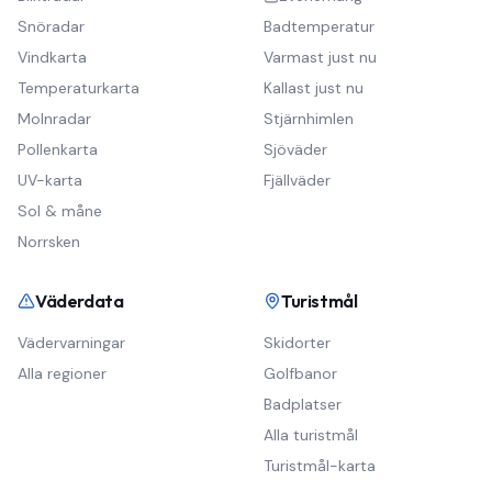
Snöradar
Badtemperatur
Vindkarta
Varmast just nu
Temperaturkarta
Kallast just nu
Molnradar
Stjärnhimlen
Pollenkarta
Sjöväder
UV-karta
Fjällväder
Sol & måne
Norrsken
Väderdata
Turistmål
Vädervarningar
Skidorter
Alla regioner
Golfbanor
Badplatser
Alla turistmål
Turistmål-karta