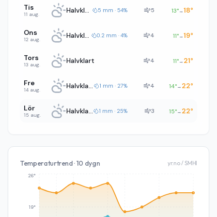
Tis
Halvklart
18
°
5
5 mm · 54%
13
°
→
11 aug.
Ons
Halvklart
19
°
4
0.2 mm · 4%
11
°
→
12 aug.
Tors
Halvklart
21
°
4
11
°
→
13 aug.
Fre
Halvklart
22
°
4
1 mm · 27%
14
°
→
14 aug.
Lör
Halvklart
22
°
3
1 mm · 25%
15
°
→
15 aug.
Temperaturtrend · 10 dygn
yr.no / SMHI
26°
19°