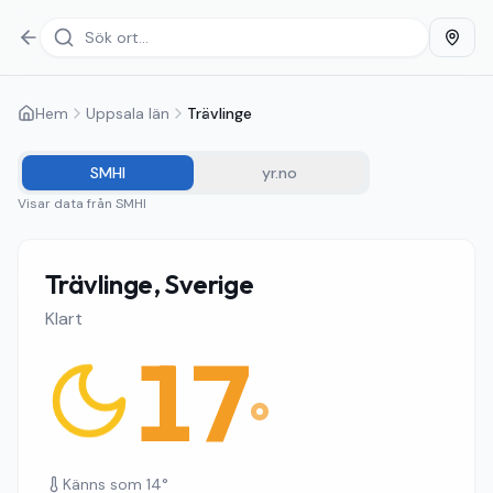
Hem
Uppsala län
Trävlinge
SMHI
yr.no
Visar data från
SMHI
Trävlinge, Sverige
Klart
17
°
Känns som
14
°