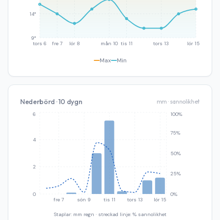
14°
9°
tors 6
fre 7
lör 8
mån 10
tis 11
tors 13
lör 15
Max
Min
Nederbörd · 10 dygn
mm · sannolikhet
6
100%
75%
4
50%
2
25%
0
0%
fre 7
sön 9
tis 11
tors 13
lör 15
Staplar: mm regn · streckad linje: % sannolikhet