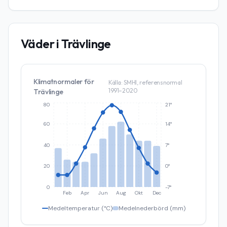
Väder i
Trävlinge
Klimatnormaler för
Källa: SMHI, referensnormal
1991–2020
Trävlinge
80
21°
60
14°
40
7°
20
0°
0
-7°
Feb
Apr
Jun
Aug
Okt
Dec
Medeltemperatur (°C)
Medelnederbörd (mm)