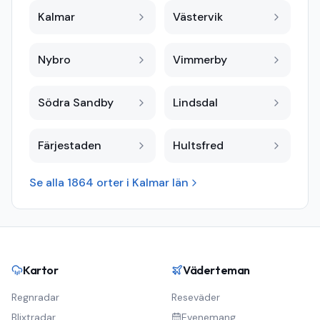
Kalmar
Västervik
Nybro
Vimmerby
Södra Sandby
Lindsdal
Färjestaden
Hultsfred
Se alla
1864
orter i
Kalmar län
Kartor
Väderteman
Regnradar
Reseväder
Blixtradar
Evenemang