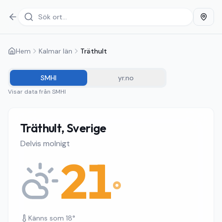
Hem
Kalmar län
Träthult
SMHI
yr.no
Visar data från
SMHI
Träthult, Sverige
Delvis molnigt
21
°
Känns som
18
°