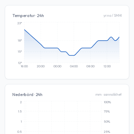
Temperatur · 24h
yr.no / SMHI
23°
18°
15°
12°
16:00
20:00
00:00
04:00
08:00
12:00
Nederbörd · 24h
mm · sannolikhet
2
100%
1.5
75%
1
50%
0.5
25%