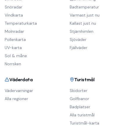
Snöradar
Badtemperatur
Vindkarta
Varmast just nu
Temperaturkarta
Kallast just nu
Molnradar
Stjärnhimlen
Pollenkarta
Sjöväder
UV-karta
Fjällväder
Sol & måne
Norrsken
Väderdata
Turistmål
Vädervarningar
Skidorter
Alla regioner
Golfbanor
Badplatser
Alla turistmål
Turistmål-karta