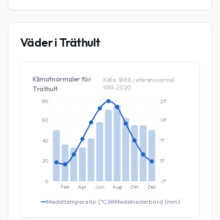
Väder i
Träthult
Klimatnormaler för
Källa: SMHI, referensnormal
1991–2020
Träthult
80
21°
60
14°
40
7°
20
0°
0
-7°
Feb
Apr
Jun
Aug
Okt
Dec
Medeltemperatur (°C)
Medelnederbörd (mm)