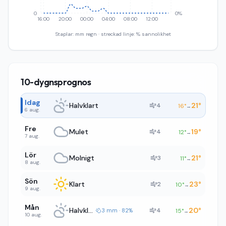
0
0%
16:00
20:00
00:00
04:00
08:00
12:00
Staplar: mm regn · streckad linje: % sannolikhet
10-dygnsprognos
Idag
Halvklart
21
°
4
16
°
→
6 aug.
Fre
Mulet
19
°
4
12
°
→
7 aug.
Lör
Molnigt
21
°
3
11
°
→
8 aug.
Sön
Klart
23
°
2
10
°
→
9 aug.
Mån
Halvklart
20
°
4
3 mm · 82%
15
°
→
10 aug.