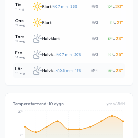
Tis
Klart
20
°
5
0.7 mm · 36%
12
°
→
11 aug.
Ons
Klart
21
°
2
11
°
→
12 aug.
Tors
Halvklart
23
°
3
12
°
→
13 aug.
Fre
Halvklart
25
°
3
0.7 mm · 20%
12
°
→
14 aug.
Lör
Halvklart
23
°
4
0.6 mm · 18%
15
°
→
15 aug.
Temperaturtrend · 10 dygn
yr.no / SMHI
27°
18°