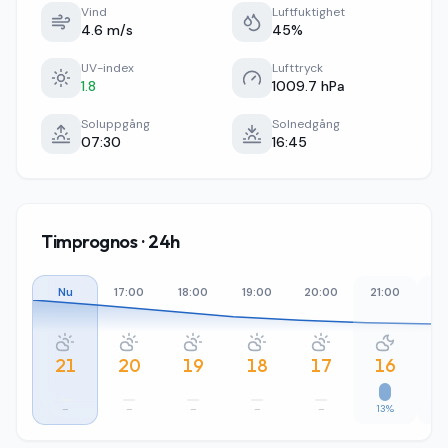
Vind
Luftfuktighet
4.6 m/s
45%
UV-index
Lufttryck
1.8
1009.7 hPa
Soluppgång
Solnedgång
07:30
16:45
Timprognos · 24h
Nu
17:00
18:00
19:00
20:00
21:00
22
21
20
19
18
17
16
–
–
–
–
–
13%