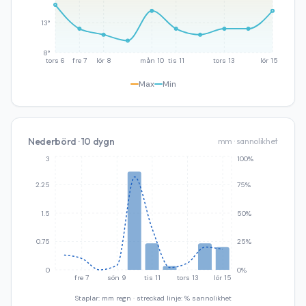
13°
8°
tors 6
fre 7
lör 8
mån 10
tis 11
tors 13
lör 15
Max
Min
Nederbörd · 10 dygn
mm · sannolikhet
3
100%
2.25
75%
1.5
50%
0.75
25%
0
0%
fre 7
sön 9
tis 11
tors 13
lör 15
Staplar: mm regn · streckad linje: % sannolikhet