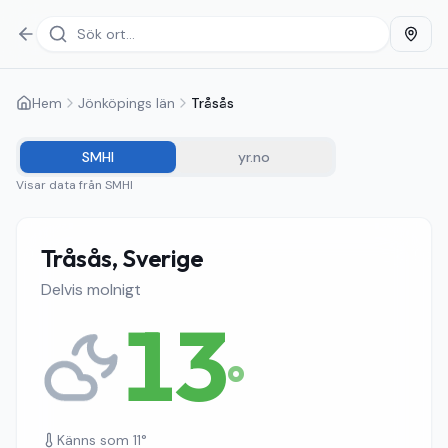
Hem
Jönköpings län
Tråsås
SMHI
yr.no
Visar data från
SMHI
Tråsås, Sverige
Delvis molnigt
13
°
Känns som
11
°