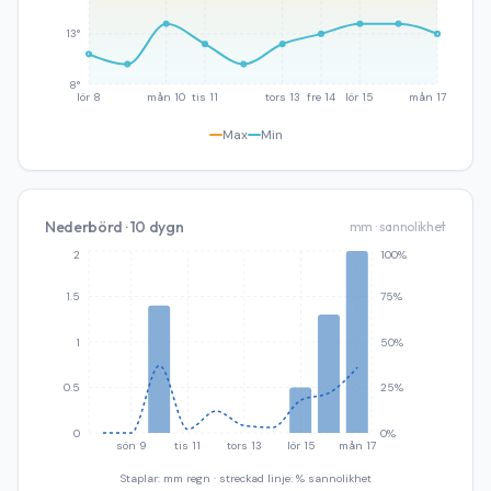
13°
8°
lör 8
mån 10
tis 11
tors 13
fre 14
lör 15
mån 17
Max
Min
Nederbörd · 10 dygn
mm · sannolikhet
2
100%
1.5
75%
1
50%
0.5
25%
0
0%
sön 9
tis 11
tors 13
lör 15
mån 17
Staplar: mm regn · streckad linje: % sannolikhet