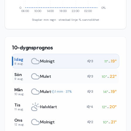
0
0%
06:00
10:00
14:00
18:00
22:00
02:00
Staplar: mm regn · streckad linje: % sannolikhet
10-dygnsprognos
Idag
Molnigt
19
°
3
11
°
→
8 aug.
Sön
Mulet
22
°
3
10
°
→
9 aug.
Mån
Mulet
19
°
3
1 mm · 37%
14
°
→
10 aug.
Tis
Halvklart
20
°
4
12
°
→
11 aug.
Ons
Molnigt
21
°
2
10
°
→
12 aug.