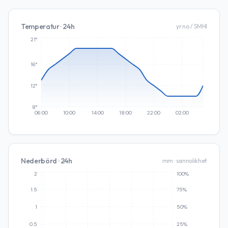
Temperatur · 24h
yr.no / SMHI
21°
16°
12°
8°
06:00
10:00
14:00
18:00
22:00
02:00
Nederbörd · 24h
mm · sannolikhet
2
100%
1.5
75%
1
50%
0.5
25%