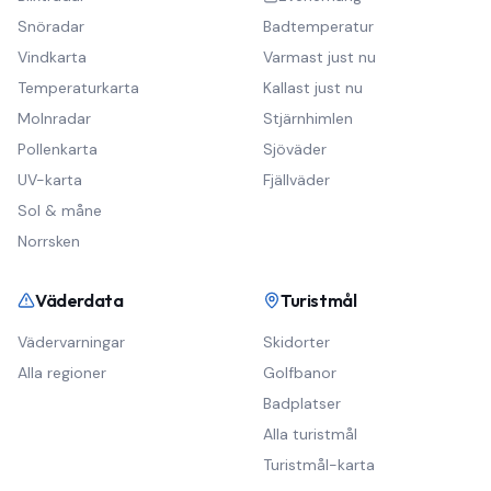
Snöradar
Badtemperatur
Vindkarta
Varmast just nu
Temperaturkarta
Kallast just nu
Molnradar
Stjärnhimlen
Pollenkarta
Sjöväder
UV-karta
Fjällväder
Sol & måne
Norrsken
Väderdata
Turistmål
Vädervarningar
Skidorter
Alla regioner
Golfbanor
Badplatser
Alla turistmål
Turistmål-karta