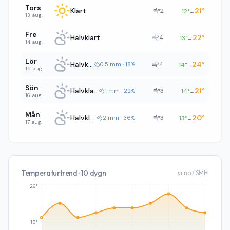
Tors
Klart
21
°
2
12
°
→
13 aug.
Fre
Halvklart
22
°
4
13
°
→
14 aug.
Lör
Halvklart
24
°
4
0.5 mm · 18%
14
°
→
15 aug.
Sön
Halvklart
21
°
3
1 mm · 22%
14
°
→
16 aug.
Mån
Halvklart
20
°
3
2 mm · 36%
13
°
→
17 aug.
Temperaturtrend · 10 dygn
yr.no / SMHI
26°
18°