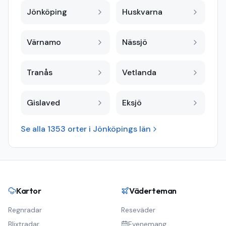
Jönköping
Huskvarna
Värnamo
Nässjö
Tranås
Vetlanda
Gislaved
Eksjö
Se alla
1353
orter i
Jönköpings län
Kartor
Väderteman
Regnradar
Reseväder
Blixtradar
Evenemang