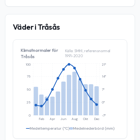
Väder i
Tråsås
Klimatnormaler för
Källa: SMHI, referensnormal
1991–2020
Tråsås
100
21°
75
14°
50
7°
25
0°
0
-7°
Feb
Apr
Jun
Aug
Okt
Dec
Medeltemperatur (°C)
Medelnederbörd (mm)