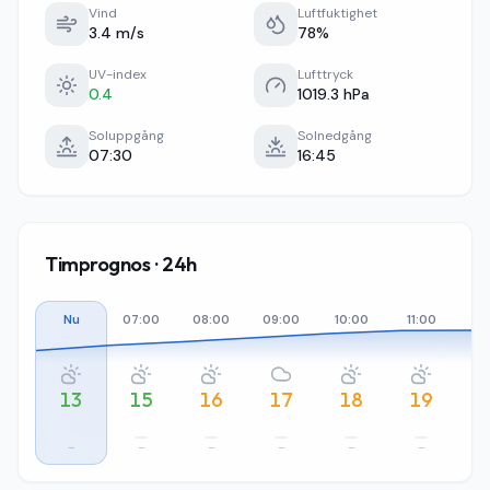
Vind
Luftfuktighet
3.4 m/s
78%
UV-index
Lufttryck
0.4
1019.3 hPa
Soluppgång
Solnedgång
07:30
16:45
Timprognos · 24h
Nu
07:00
08:00
09:00
10:00
11:00
12
13
15
16
17
18
19
–
–
–
–
–
–