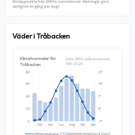
Snödjupsdata från SMHI:s mätstationer. Mätningar görs
vanligtvis en gång per dygn.
Väder i
Tråbacken
Klimatnormaler för
Källa: SMHI, referensnormal
1991–2020
Tråbacken
80
21°
60
14°
40
7°
20
0°
0
-7°
Feb
Apr
Jun
Aug
Okt
Dec
Medeltemperatur (°C)
Medelnederbörd (mm)