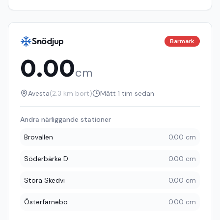
Snödjup
Barmark
0.00
cm
Avesta
(
2.3
km bort)
Mätt
1 tim sedan
Andra närliggande stationer
Brovallen
0.00 cm
Söderbärke D
0.00 cm
Stora Skedvi
0.00 cm
Österfärnebo
0.00 cm