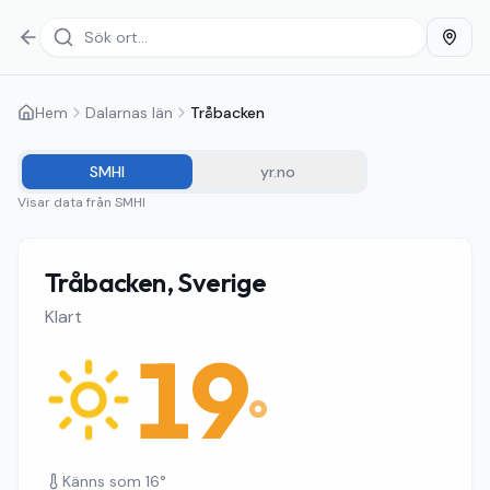
Hem
Dalarnas län
Tråbacken
SMHI
yr.no
Visar data från
SMHI
Tråbacken, Sverige
Klart
19
°
Känns som
16
°