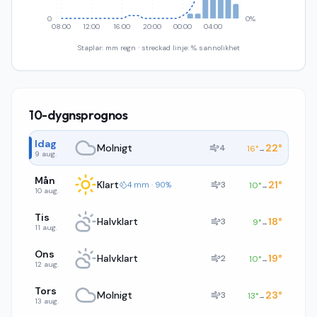
0
0%
08:00
12:00
16:00
20:00
00:00
04:00
Staplar: mm regn · streckad linje: % sannolikhet
10-dygnsprognos
Idag
Molnigt
22
°
4
16
°
→
9 aug.
Mån
Klart
21
°
3
4 mm · 90%
10
°
→
10 aug.
Tis
Halvklart
18
°
3
9
°
→
11 aug.
Ons
Halvklart
19
°
2
10
°
→
12 aug.
Tors
Molnigt
23
°
3
13
°
→
13 aug.