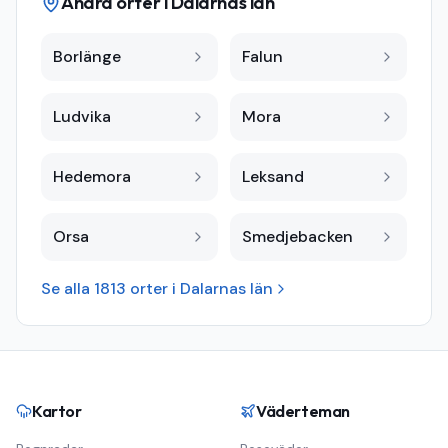
Andra orter i
Dalarnas län
Borlänge
Falun
Ludvika
Mora
Hedemora
Leksand
Orsa
Smedjebacken
Se alla
1813
orter i
Dalarnas län
Kartor
Väderteman