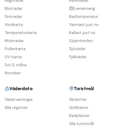
Regnradar
Reseväder
Blixtradar
Evenemang
Snöradar
Badtemperatur
Vindkarta
Varmast just nu
Temperaturkarta
Kallast just nu
Molnradar
Stjärnhimlen
Pollenkarta
Sjöväder
UV-karta
Fjällväder
Sol & måne
Norrsken
Väderdata
Turistmål
Vädervarningar
Skidorter
Alla regioner
Golfbanor
Badplatser
Alla turistmål