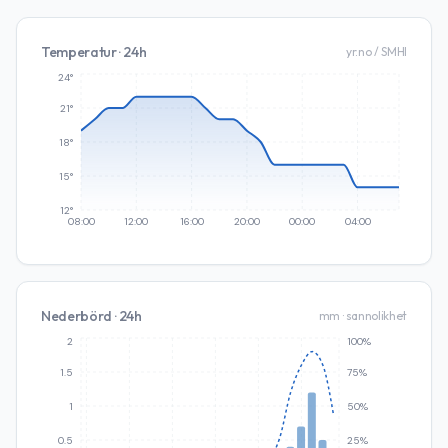
Temperatur · 24h
yr.no / SMHI
24°
21°
18°
15°
12°
08:00
12:00
16:00
20:00
00:00
04:00
Nederbörd · 24h
mm · sannolikhet
2
100%
1.5
75%
1
50%
0.5
25%