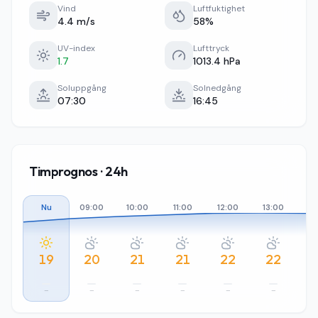
Vind
Luftfuktighet
4.4 m/s
58%
UV-index
Lufttryck
1.7
1013.4 hPa
Soluppgång
Solnedgång
07:30
16:45
Timprognos · 24h
Nu
09:00
10:00
11:00
12:00
13:00
14
19
20
21
21
22
22
–
–
–
–
–
–