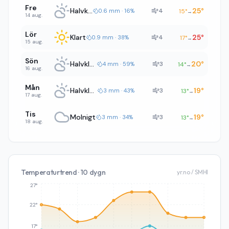
Fre
Halvklart
25
°
4
0.6 mm · 16%
15
°
→
14 aug.
Lör
Klart
25
°
4
0.9 mm · 38%
17
°
→
15 aug.
Sön
Halvklart
20
°
3
4 mm · 59%
14
°
→
16 aug.
Mån
Halvklart
19
°
3
3 mm · 43%
13
°
→
17 aug.
Tis
Molnigt
19
°
3
3 mm · 34%
13
°
→
18 aug.
Temperaturtrend · 10 dygn
yr.no / SMHI
27°
22°
17°