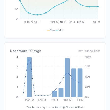
12°
7°
mån 10
tis 11
tors 13
fre 14
lör 15
sön 16
tis 18
Max
Min
Nederbörd · 10 dygn
mm · sannolikhet
4
100%
3
75%
2
50%
1
25%
0
0%
mån 10
ons 12
fre 14
sön 16
tis 18
Staplar: mm regn · streckad linje: % sannolikhet