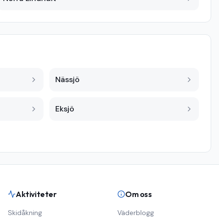
Nässjö
Eksjö
Aktiviteter
Om oss
Skidåkning
Väderblogg