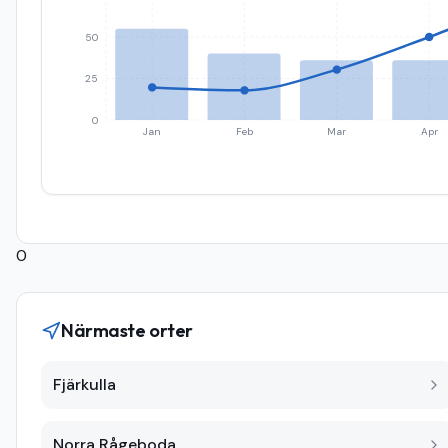
50
25
0
Jan
Feb
Mar
Apr
0
Närmaste orter
Fjärkulla
Norra Rågeboda