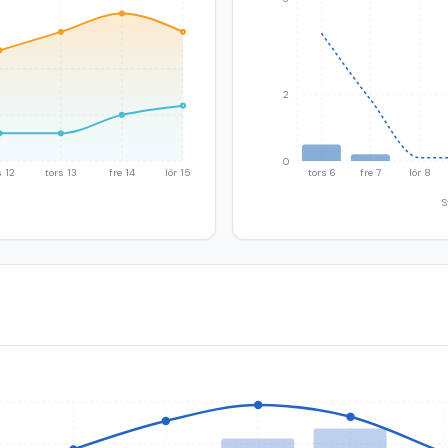
2
0
 12
tors 13
fre 14
lör 15
tors 6
fre 7
lör 8
S