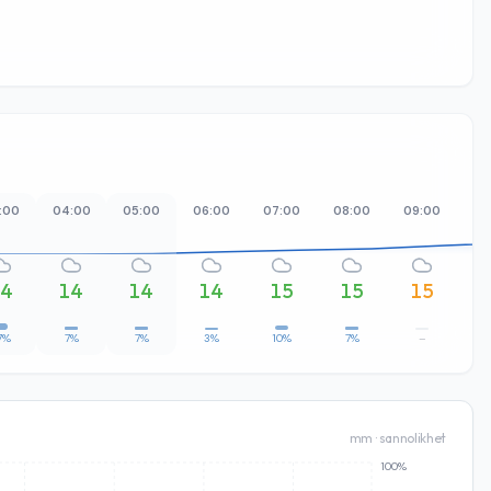
:00
04:00
05:00
06:00
07:00
08:00
09:00
10
14
14
14
14
15
15
15
7%
7%
7%
3%
10%
7%
–
mm · sannolikhet
100%