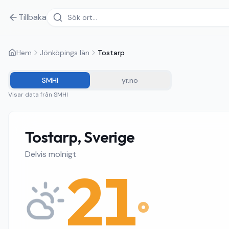
Tillbaka
Hem
Jönköpings län
Tostarp
SMHI
yr.no
Visar data från
SMHI
Tostarp, Sverige
Delvis molnigt
21
°