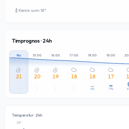
Känns som
16
°
Timprognos · 24h
Nu
15:00
16:00
17:00
18:00
19:00
20
21
20
19
18
18
17
–
–
–
–
3%
17%
4
Temperatur · 24h
23°