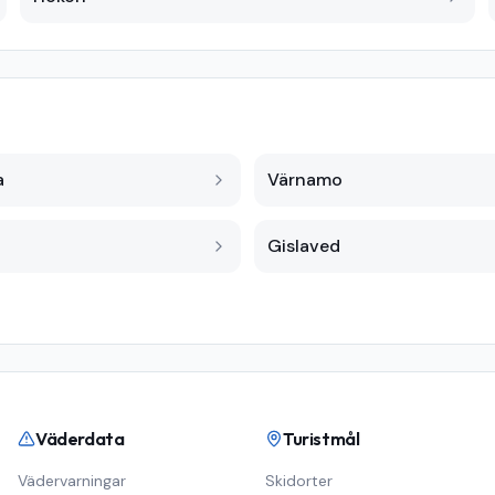
a
Värnamo
Gislaved
Väderdata
Turistmål
Vädervarningar
Skidorter