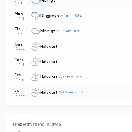
Molnigt
9 aug.
Mån
Duggregn
·
4 mm · 86%
10 aug.
Tis
Molnigt
·
0.7 mm · 40%
11 aug.
Ons
Halvklart
12 aug.
Tors
Halvklart
13 aug.
Fre
Halvklart
·
0.7 mm · 19%
14 aug.
Lör
Halvklart
·
0.6 mm · 20%
15 aug.
Temperaturtrend · 10 dygn
26°