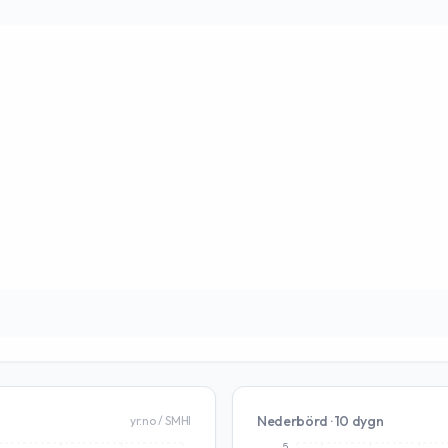
Nederbörd · 10 dygn
yr.no / SMHI
5