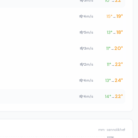
22
°
10
°
3
m/s
→
19
°
15
°
4
m/s
→
18
°
13
°
5
m/s
→
20
°
11
°
3
m/s
→
22
°
11
°
2
m/s
→
24
°
13
°
4
m/s
→
22
°
14
°
4
m/s
→
mm · sannolikhet
100%