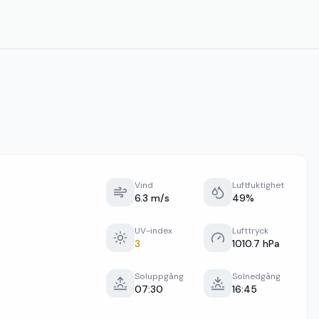
Vind
Luftfuktighet
6.3 m/s
49%
UV-index
Lufttryck
3
1010.7 hPa
Soluppgång
Solnedgång
07:30
16:45