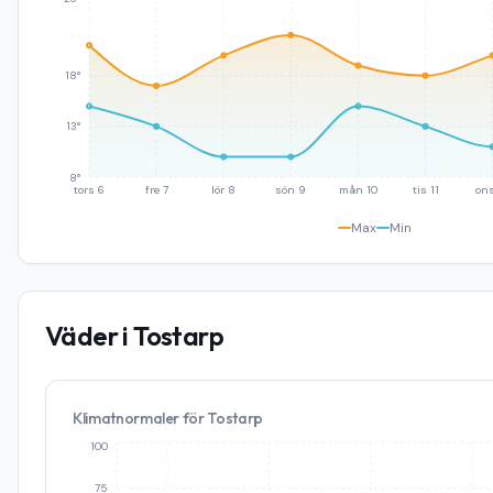
18°
13°
8°
tors 6
fre 7
lör 8
sön 9
mån 10
tis 11
ons
Max
Min
Väder i
Tostarp
Klimatnormaler för
Tostarp
100
75