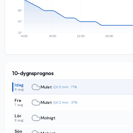
18°
15°
12°
14:00
18:00
22:00
02:00
10-dygnsprognos
Idag
Mulet
·
0.5 mm · 77%
6 aug.
Fre
Mulet
·
0.2 mm · 37%
7 aug.
Lör
Molnigt
8 aug.
Sön