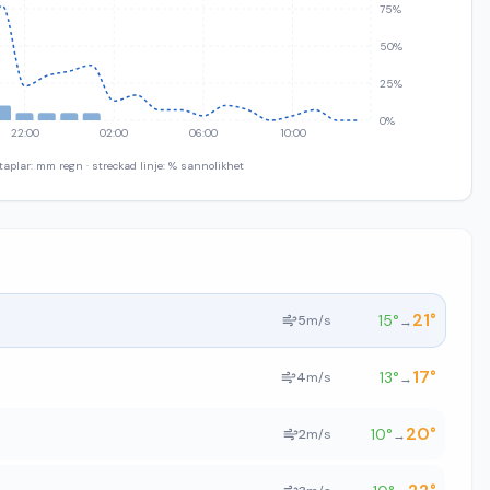
75%
50%
25%
0%
22:00
02:00
06:00
10:00
taplar: mm regn · streckad linje: % sannolikhet
21
°
15
°
5
m/s
→
17
°
13
°
4
m/s
→
20
°
10
°
2
m/s
→