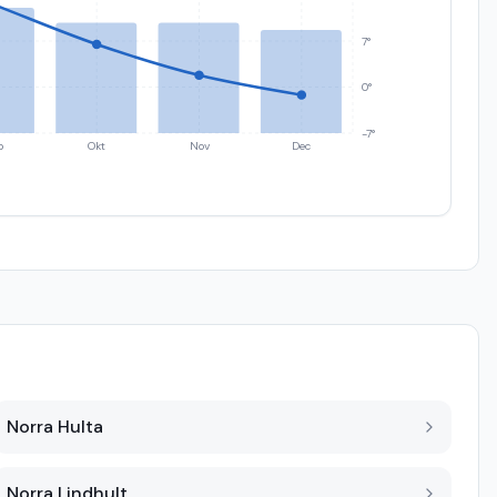
7°
0°
-7°
p
Okt
Nov
Dec
Norra Hulta
Norra Lindhult