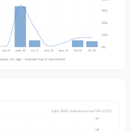
75%
50%
25%
0%
sön 9
mån 10
tis 11
ons 12
tors 13
fre 14
lör 15
taplar: mm regn · streckad linje: % sannolikhet
Källa: SMHI, referensnormal 1991–2020
21°
14°