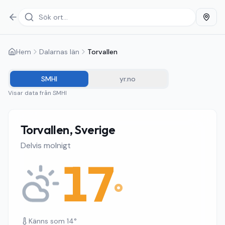
Hem
Dalarnas län
Torvallen
SMHI
yr.no
Visar data från
SMHI
Torvallen, Sverige
Delvis molnigt
17
°
Känns som
14
°