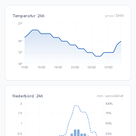
Temperatur · 24h
yr.no / SMHI
21°
16°
13°
10°
11:00
15:00
19:00
23:00
03:00
07:00
Nederbörd · 24h
mm · sannolikhet
2
100%
1.5
75%
1
50%
0.5
25%