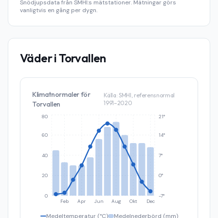
Snödjupsdata från SMHI:s mätstationer. Mätningar görs
vanligtvis en gång per dygn.
Väder i
Torvallen
Klimatnormaler för
Källa: SMHI, referensnormal
1991–2020
Torvallen
80
21°
60
14°
40
7°
20
0°
0
-7°
Feb
Apr
Jun
Aug
Okt
Dec
Medeltemperatur (°C)
Medelnederbörd (mm)