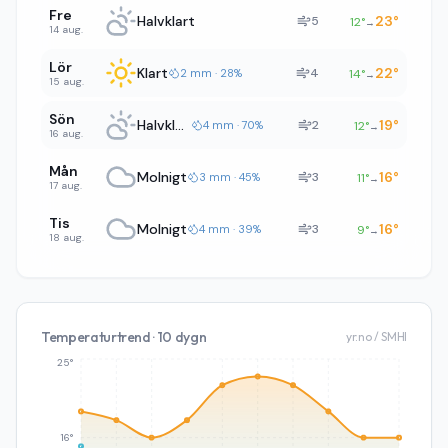
Fre
Halvklart
23
°
5
12
°
→
14 aug.
Lör
Klart
22
°
4
2 mm · 28%
14
°
→
15 aug.
Sön
Halvklart
19
°
2
4 mm · 70%
12
°
→
16 aug.
Mån
Molnigt
16
°
3
3 mm · 45%
11
°
→
17 aug.
Tis
Molnigt
16
°
3
4 mm · 39%
9
°
→
18 aug.
Temperaturtrend · 10 dygn
yr.no / SMHI
25°
16°