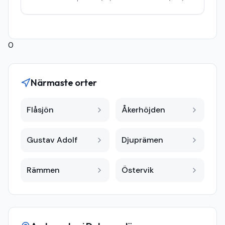
0
Närmaste orter
Flåsjön
Åkerhöjden
Gustav Adolf
Djuprämen
Rämmen
Östervik