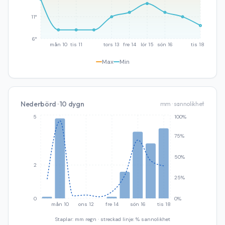
11°
6°
mån 10
tis 11
tors 13
fre 14
lör 15
sön 16
tis 18
Max
Min
Nederbörd · 10 dygn
mm · sannolikhet
5
100%
75%
50%
2
25%
0
0%
mån 10
ons 12
fre 14
sön 16
tis 18
Staplar: mm regn · streckad linje: % sannolikhet