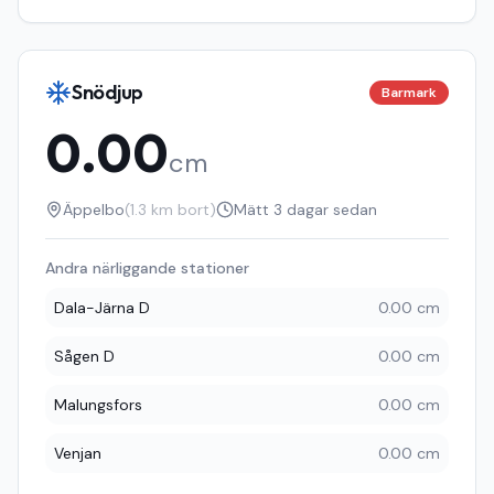
Snödjup
Barmark
0.00
cm
Äppelbo
(
1.3
km bort)
Mätt
3 dagar sedan
Andra närliggande stationer
Dala-Järna D
0.00 cm
Sågen D
0.00 cm
Malungsfors
0.00 cm
Venjan
0.00 cm