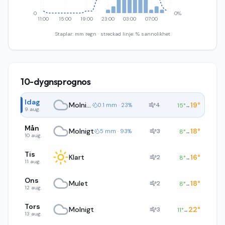
0
0%
11:00
15:00
19:00
23:00
03:00
07:00
Staplar: mm regn · streckad linje: % sannolikhet
10-dygnsprognos
Idag
Molnigt
19
°
4
0.1 mm · 23%
15
°
→
9 aug.
Mån
Molnigt
18
°
3
5 mm · 93%
8
°
→
10 aug.
Tis
Klart
16
°
2
8
°
→
11 aug.
Ons
Mulet
18
°
2
8
°
→
12 aug.
Tors
Molnigt
22
°
3
11
°
→
13 aug.