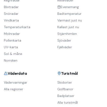
Regnradar
Reseväder
Blixtradar
Evenemang
Snöradar
Badtemperatur
Vindkarta
Varmast just nu
Temperaturkarta
Kallast just nu
Molnradar
Stjärnhimlen
Pollenkarta
Sjöväder
UV-karta
Fjällväder
Sol & måne
Norrsken
Väderdata
Turistmål
Vädervarningar
Skidorter
Alla regioner
Golfbanor
Badplatser
Alla turistmål