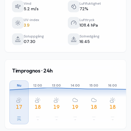
Vind
Luftfuktighet
5.2 m/s
72%
UV-index
Lufttryck
3.9
1011.4 hPa
Soluppgång
Solnedgång
07:30
16:45
Timprognos · 24h
Nu
12:00
13:00
14:00
15:00
16:00
17
17
18
19
19
18
18
3%
–
–
–
–
–