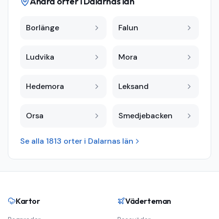
Andra orter i
Dalarnas län
Borlänge
Falun
Ludvika
Mora
Hedemora
Leksand
Orsa
Smedjebacken
Se alla
1813
orter i
Dalarnas län
Kartor
Väderteman