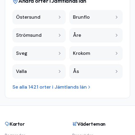
Andra orter i
Jämtlands län
Östersund
Brunflo
Strömsund
Åre
Sveg
Krokom
Valla
Ås
Se alla
1421
orter i
Jämtlands län
Kartor
Väderteman