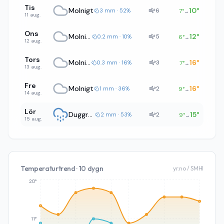
Tis
Molnigt
10
°
6
3 mm · 52%
7
°
→
11 aug.
Ons
Molnigt
12
°
5
0.2 mm · 10%
6
°
→
12 aug.
Tors
Molnigt
16
°
3
0.3 mm · 16%
7
°
→
13 aug.
Fre
Molnigt
16
°
2
1 mm · 36%
9
°
→
14 aug.
Lör
Duggregn
15
°
2
2 mm · 53%
9
°
→
15 aug.
Temperaturtrend · 10 dygn
yr.no / SMHI
20°
11°