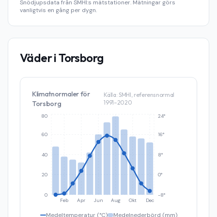
Snödjupsdata från SMHI:s mätstationer. Mätningar görs
vanligtvis en gång per dygn.
Väder i
Torsborg
Klimatnormaler för
Källa: SMHI, referensnormal
1991–2020
Torsborg
80
24°
60
16°
40
8°
20
0°
0
-8°
Feb
Apr
Jun
Aug
Okt
Dec
Medeltemperatur (°C)
Medelnederbörd (mm)