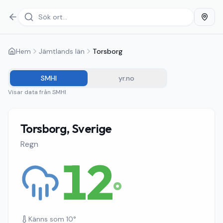
Hem
Jämtlands län
Torsborg
SMHI
yr.no
Visar data från
SMHI
Torsborg, Sverige
Regn
12
°
Känns som
10
°