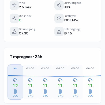
Vind
Luftfuktighet
2.5 m/s
98%
UV-index
Lufttryck
0
1003 hPa
Soluppgång
Solnedgång
07:30
16:45
Timprognos · 24h
Nu
02:00
03:00
04:00
05:00
06:00
07
12
11
11
11
11
11
90%
97%
93%
97%
97%
90%
8