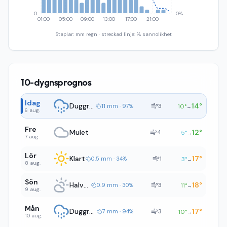
0
0%
01:00
05:00
09:00
13:00
17:00
21:00
Staplar: mm regn · streckad linje: % sannolikhet
10-dygnsprognos
Idag
Duggregn
14
°
3
11 mm · 97%
10
°
→
6 aug.
Fre
Mulet
12
°
4
5
°
→
7 aug.
Lör
Klart
17
°
1
0.5 mm · 34%
3
°
→
8 aug.
Sön
Halvklart
18
°
3
0.9 mm · 30%
11
°
→
9 aug.
Mån
Duggregn
17
°
3
7 mm · 94%
10
°
→
10 aug.