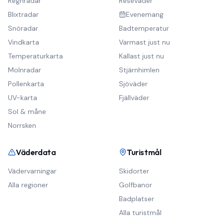
Regnradar
Reseväder
Blixtradar
Evenemang
Snöradar
Badtemperatur
Vindkarta
Varmast just nu
Temperaturkarta
Kallast just nu
Molnradar
Stjärnhimlen
Pollenkarta
Sjöväder
UV-karta
Fjällväder
Sol & måne
Norrsken
Väderdata
Turistmål
Vädervarningar
Skidorter
Alla regioner
Golfbanor
Badplatser
Alla turistmål