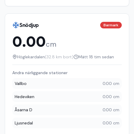
Snödjup
Barmark
0.00
cm
Höglekardalen
(
32.8
km bort)
Mätt
18 tim sedan
Andra närliggande stationer
Vallbo
0.00 cm
Hedeviken
0.00 cm
Åsarna D
0.00 cm
Ljusnedal
0.00 cm