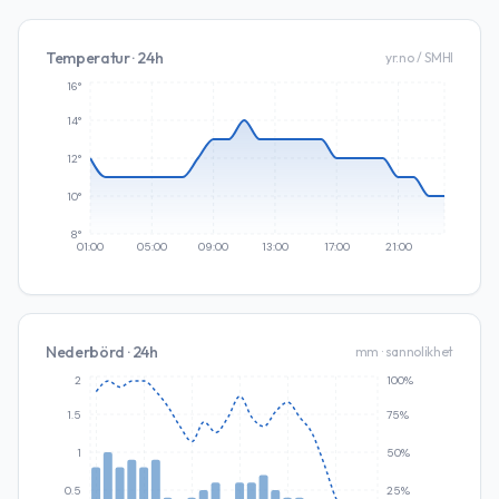
Temperatur · 24h
yr.no / SMHI
16°
14°
12°
10°
8°
01:00
05:00
09:00
13:00
17:00
21:00
Nederbörd · 24h
mm · sannolikhet
2
100%
1.5
75%
1
50%
0.5
25%