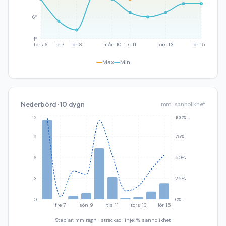
6°
1°
tors 6
fre 7
lör 8
mån 10
tis 11
tors 13
lör 15
Max
Min
Nederbörd · 10 dygn
mm · sannolikhet
12
100%
9
75%
6
50%
3
25%
0
0%
fre 7
sön 9
tis 11
tors 13
lör 15
Staplar: mm regn · streckad linje: % sannolikhet