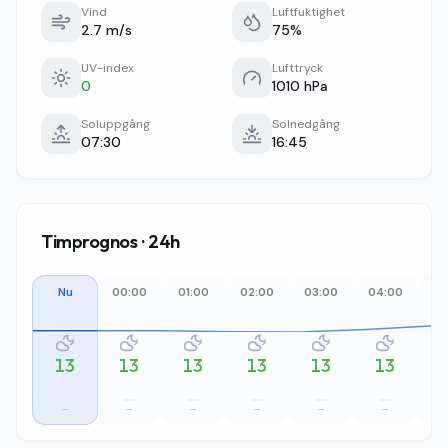
Vind
Luftfuktighet
2.7 m/s
75%
UV-index
Lufttryck
0
1010 hPa
Soluppgång
Solnedgång
07:30
16:45
Timprognos · 24h
Nu
00:00
01:00
02:00
03:00
04:00
05
13
13
13
13
13
13
–
–
–
–
–
–