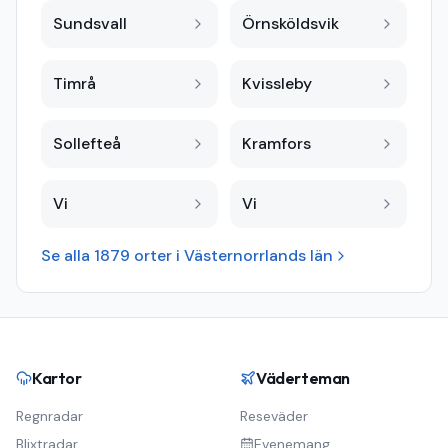
Sundsvall
Örnsköldsvik
Timrå
Kvissleby
Sollefteå
Kramfors
Vi
Vi
Se alla
1879
orter i
Västernorrlands län
Kartor
Väderteman
Regnradar
Reseväder
Blixtradar
Evenemang