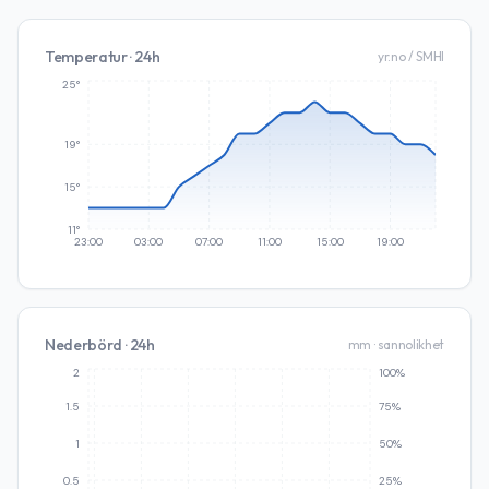
Temperatur · 24h
yr.no / SMHI
25°
19°
15°
11°
23:00
03:00
07:00
11:00
15:00
19:00
Nederbörd · 24h
mm · sannolikhet
2
100%
1.5
75%
1
50%
0.5
25%