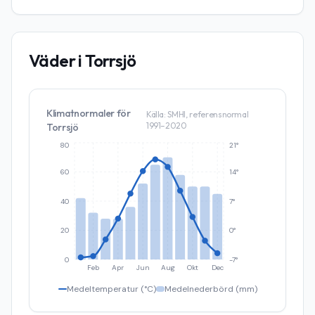
Väder i
Torrsjö
Klimatnormaler för
Källa: SMHI, referensnormal
1991–2020
Torrsjö
80
21°
60
14°
40
7°
20
0°
0
-7°
Feb
Apr
Jun
Aug
Okt
Dec
Medeltemperatur (°C)
Medelnederbörd (mm)