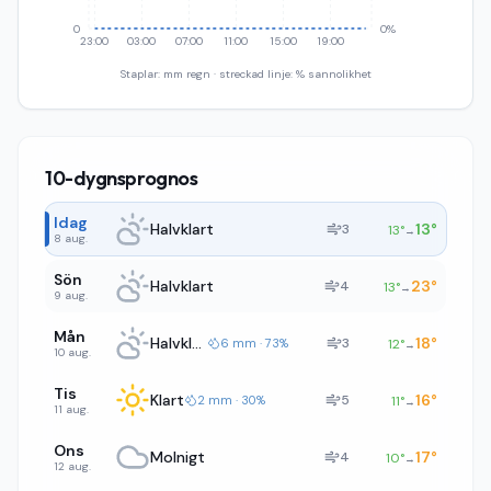
0
0%
23:00
03:00
07:00
11:00
15:00
19:00
Staplar: mm regn · streckad linje: % sannolikhet
10-dygnsprognos
Idag
Halvklart
13
°
3
13
°
→
8 aug.
Sön
Halvklart
23
°
4
13
°
→
9 aug.
Mån
Halvklart
18
°
3
6 mm · 73%
12
°
→
10 aug.
Tis
Klart
16
°
5
2 mm · 30%
11
°
→
11 aug.
Ons
Molnigt
17
°
4
10
°
→
12 aug.