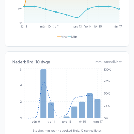
12°
7°
lör 8
mån 10
tis 11
tors 13
fre 14
lör 15
mån 17
Max
Min
Nederbörd · 10 dygn
mm · sannolikhet
6
100%
75%
4
50%
2
25%
0
0%
sön 9
tis 11
tors 13
lör 15
mån 17
Staplar: mm regn · streckad linje: % sannolikhet