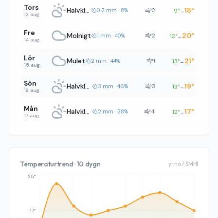
Tors
Halvklart
18
°
2
0.2 mm · 8%
9
°
→
13 aug.
Fre
Molnigt
20
°
2
1 mm · 40%
12
°
→
14 aug.
Lör
Mulet
21
°
1
2 mm · 44%
13
°
→
15 aug.
Sön
Halvklart
19
°
3
3 mm · 46%
13
°
→
16 aug.
Mån
Halvklart
17
°
4
2 mm · 28%
12
°
→
17 aug.
Temperaturtrend · 10 dygn
yr.no / SMHI
25°
17°