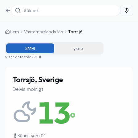
Hem
Västernorrlands län
Torrsjö
SMHI
yr.no
Visar data från
SMHI
Torrsjö, Sverige
Delvis molnigt
13
°
Känns som
11
°