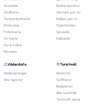
Snöradar
Badtemperatur
Vindkarta
Varmast just nu
Temperaturkarta
Kallast just nu
Molnradar
Stjärnhimlen
Pollenkarta
Sjöväder
UV-karta
Fjällväder
Sol & måne
Norrsken
Väderdata
Turistmål
Vädervarningar
Skidorter
Alla regioner
Golfbanor
Badplatser
Alla turistmål
Turistmål-karta