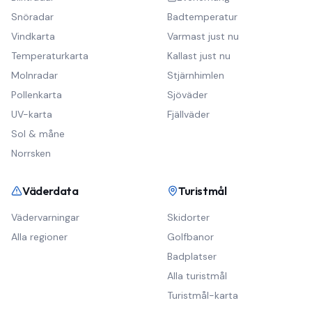
Snöradar
Badtemperatur
Vindkarta
Varmast just nu
Temperaturkarta
Kallast just nu
Molnradar
Stjärnhimlen
Pollenkarta
Sjöväder
UV-karta
Fjällväder
Sol & måne
Norrsken
Väderdata
Turistmål
Vädervarningar
Skidorter
Alla regioner
Golfbanor
Badplatser
Alla turistmål
Turistmål-karta