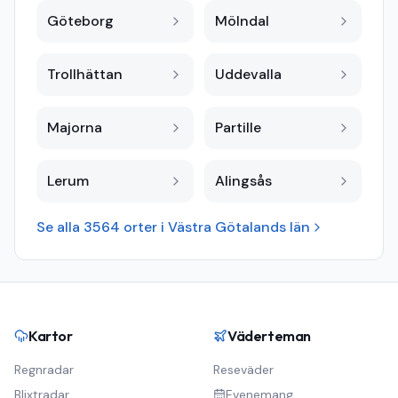
Göteborg
Mölndal
Trollhättan
Uddevalla
Majorna
Partille
Lerum
Alingsås
Se alla
3564
orter i
Västra Götalands län
Kartor
Väderteman
Regnradar
Reseväder
Blixtradar
Evenemang