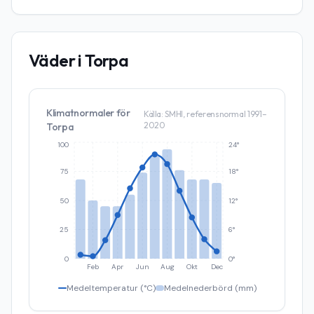
Väder i
Torpa
Klimatnormaler för
Källa: SMHI, referensnormal 1991–
2020
Torpa
100
24°
75
18°
50
12°
25
6°
0
0°
Feb
Apr
Jun
Aug
Okt
Dec
Medeltemperatur (°C)
Medelnederbörd (mm)