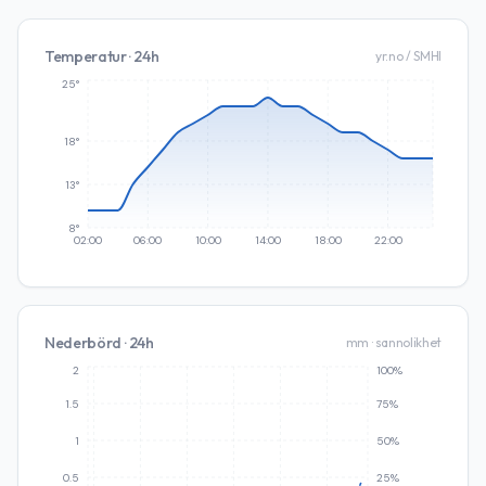
Temperatur · 24h
yr.no / SMHI
25°
18°
13°
8°
02:00
06:00
10:00
14:00
18:00
22:00
Nederbörd · 24h
mm · sannolikhet
2
100%
1.5
75%
1
50%
0.5
25%