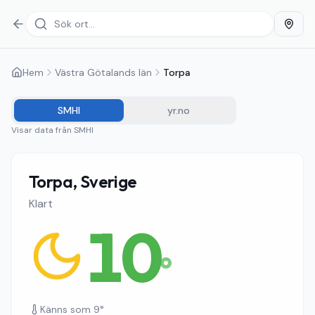
Hem
Västra Götalands län
Torpa
SMHI
yr.no
Visar data från
SMHI
Torpa, Sverige
Klart
10
°
Känns som
9
°