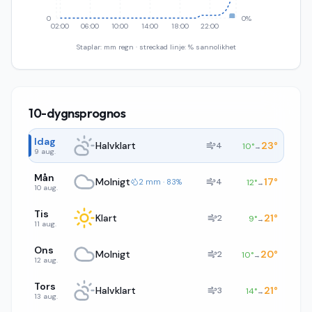
0
0%
02:00
06:00
10:00
14:00
18:00
22:00
Staplar: mm regn · streckad linje: % sannolikhet
10-dygnsprognos
Idag
Halvklart
23
°
4
10
°
→
9 aug.
Mån
Molnigt
17
°
4
2 mm · 83%
12
°
→
10 aug.
Tis
Klart
21
°
2
9
°
→
11 aug.
Ons
Molnigt
20
°
2
10
°
→
12 aug.
Tors
Halvklart
21
°
3
14
°
→
13 aug.