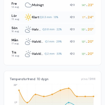
Fre
Molnigt
23
°
3
14
°
→
14 aug.
Lör
Klart
24
°
3
0.3 mm · 13%
17
°
→
15 aug.
Sön
Halvklart
20
°
3
0.8 mm · 22%
15
°
→
16 aug.
Mån
Halvklart
20
°
3
1 mm · 29%
13
°
→
17 aug.
Tis
Halvklart
20
°
2
2 mm · 33%
13
°
→
18 aug.
Temperaturtrend · 10 dygn
yr.no / SMHI
26°
17°