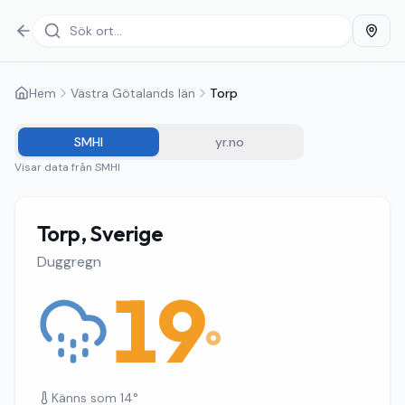
Hem
Västra Götalands län
Torp
SMHI
yr.no
Visar data från
SMHI
Torp, Sverige
Duggregn
19
°
Känns som
14
°