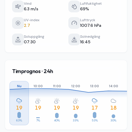
Vind
Luftfuktighet
6.3 m/s
69%
UV-index
Lufttryck
2.7
1007.6 hPa
Soluppgång
Solnedgång
07:30
16:45
Timprognos · 24h
Nu
10:00
11:00
12:00
13:00
14:00
15
19
19
19
19
17
18
63%
7%
40%
33%
53%
30%
2