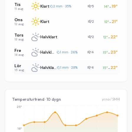
Tis
Klart
19
°
5
2 mm · 35%
14
°
→
11 aug.
Ons
Klart
21
°
2
12
°
→
12 aug.
Tors
Halvklart
22
°
2
12
°
→
13 aug.
Fre
Halvklart
23
°
4
1 mm · 26%
15
°
→
14 aug.
Lör
Halvklart
22
°
4
1 mm · 28%
15
°
→
15 aug.
Temperaturtrend · 10 dygn
yr.no / SMHI
25°
18°