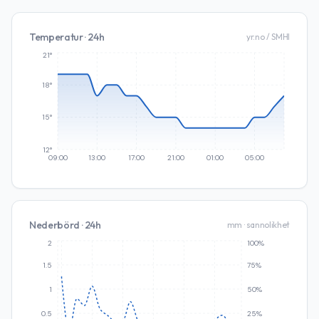
Temperatur · 24h
yr.no / SMHI
21°
18°
15°
12°
09:00
13:00
17:00
21:00
01:00
05:00
Nederbörd · 24h
mm · sannolikhet
2
100%
1.5
75%
1
50%
0.5
25%