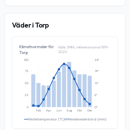
Väder i
Torp
Klimatnormaler för
Källa: SMHI, referensnormal 1991–
2020
Torp
100
24°
75
18°
50
12°
25
6°
0
0°
Feb
Apr
Jun
Aug
Okt
Dec
Medeltemperatur (°C)
Medelnederbörd (mm)