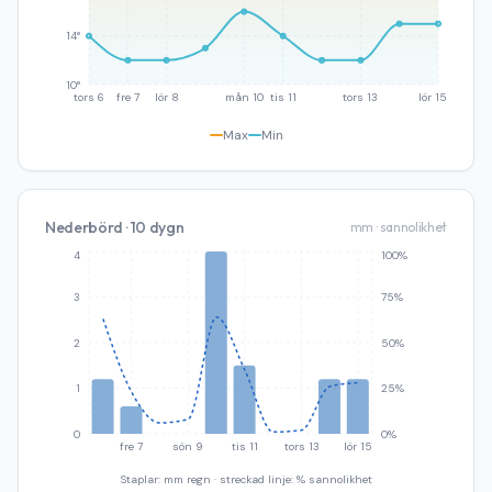
14°
10°
tors 6
fre 7
lör 8
mån 10
tis 11
tors 13
lör 15
Max
Min
Nederbörd · 10 dygn
mm · sannolikhet
4
100%
3
75%
2
50%
1
25%
0
0%
fre 7
sön 9
tis 11
tors 13
lör 15
Staplar: mm regn · streckad linje: % sannolikhet