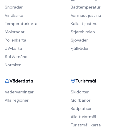
Snöradar
Badtemperatur
Vindkarta
Varmast just nu
Temperaturkarta
Kallast just nu
Molnradar
Stjärnhimlen
Pollenkarta
Sjöväder
UV-karta
Fjällväder
Sol & måne
Norrsken
Väderdata
Turistmål
Vädervarningar
Skidorter
Alla regioner
Golfbanor
Badplatser
Alla turistmål
Turistmål-karta