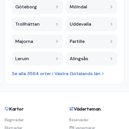
Göteborg
Mölndal
Trollhättan
Uddevalla
Majorna
Partille
Lerum
Alingsås
Se alla
3564
orter i
Västra Götalands län
Kartor
Väderteman
Regnradar
Reseväder
Blixtradar
Evenemang