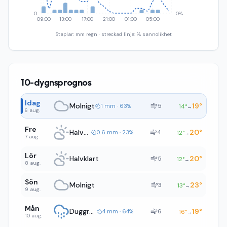
0
0%
09:00
13:00
17:00
21:00
01:00
05:00
Staplar: mm regn · streckad linje: % sannolikhet
10-dygnsprognos
Idag
Molnigt
19
°
5
1 mm · 63%
14
°
→
6 aug.
Fre
Halvklart
20
°
4
0.6 mm · 23%
12
°
→
7 aug.
Lör
Halvklart
20
°
5
12
°
→
8 aug.
Sön
Molnigt
23
°
3
13
°
→
9 aug.
Mån
Duggregn
19
°
6
4 mm · 64%
16
°
→
10 aug.