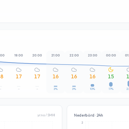
:00
19:00
20:00
21:00
22:00
23:00
00:00
01
18
17
17
16
16
16
15
–
–
–
3%
3%
10%
17%
2
Nederbörd · 24h
yr.no / SMHI
2