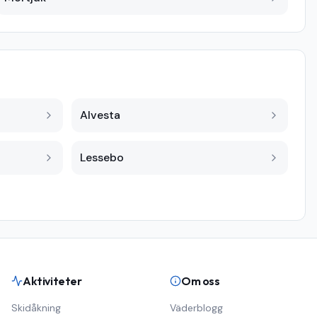
Alvesta
Lessebo
Aktiviteter
Om oss
Skidåkning
Väderblogg