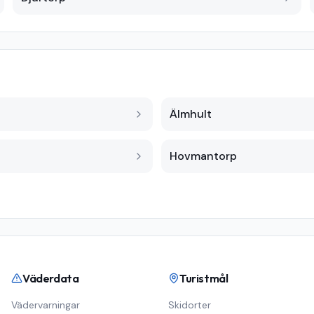
Älmhult
Hovmantorp
Väderdata
Turistmål
Vädervarningar
Skidorter