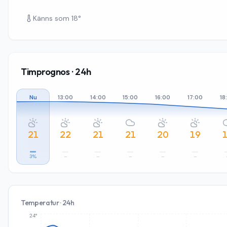
Känns som
18
°
Timprognos · 24h
Nu
13:00
14:00
15:00
16:00
17:00
18
21
22
21
21
20
19
3%
–
–
–
–
–
Temperatur · 24h
24°