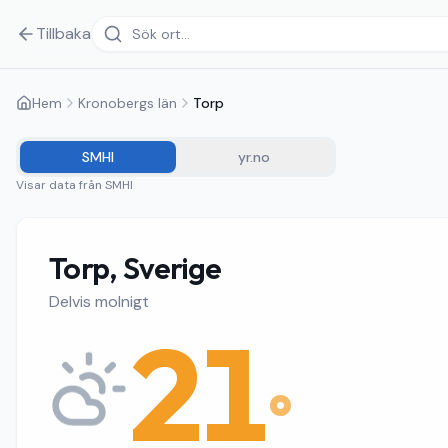
Tillbaka
Hem
Kronobergs län
Torp
SMHI
yr.no
Visar data från
SMHI
Torp, Sverige
Delvis molnigt
21
°