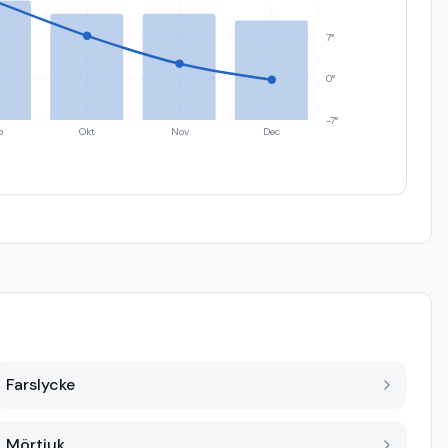
7°
0°
-7°
p
Okt
Nov
Dec
Farslycke
Mörtjuk