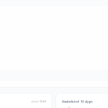
Nederbörd · 10 dygn
yr.no / SMHI
4