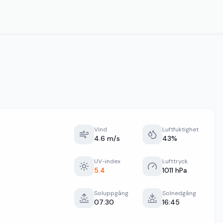
Vind
Luftfuktighet
4.6 m/s
43%
UV-index
Lufttryck
5.4
1011 hPa
Soluppgång
Solnedgång
07:30
16:45