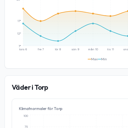
17°
12°
7°
tors 6
fre 7
lör 8
sön 9
mån 10
tis 11
ons
Max
Min
Väder i
Torp
Klimatnormaler för
Torp
100
75