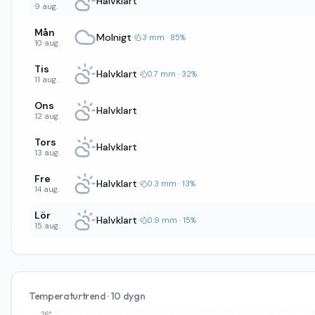
Halvklart
9 aug.
Mån
Molnigt
·
3 mm · 85%
10 aug.
Tis
Halvklart
·
0.7 mm · 32%
11 aug.
Ons
Halvklart
12 aug.
Tors
Halvklart
13 aug.
Fre
Halvklart
·
0.3 mm · 13%
14 aug.
Lör
Halvklart
·
0.9 mm · 15%
15 aug.
Temperaturtrend · 10 dygn
26°