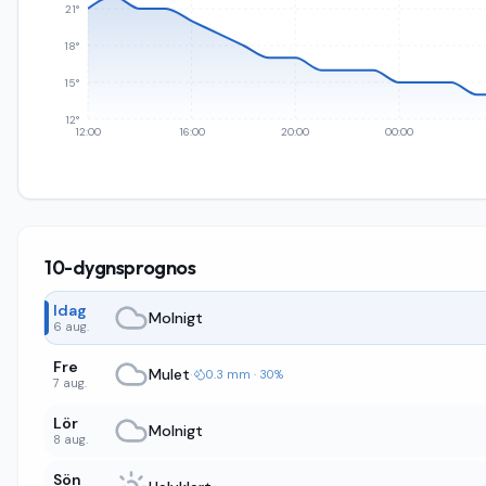
21°
18°
15°
12°
12:00
16:00
20:00
00:00
10-dygnsprognos
Idag
Molnigt
6 aug.
Fre
Mulet
·
0.3 mm · 30%
7 aug.
Lör
Molnigt
8 aug.
Sön