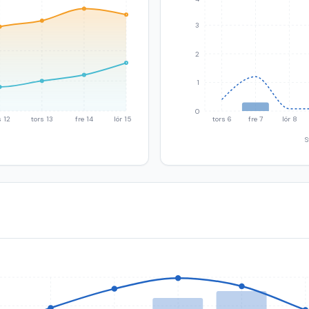
3
2
1
0
 12
tors 13
fre 14
lör 15
tors 6
fre 7
lör 8
S