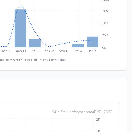
75%
50%
25%
0%
sön 9
mån 10
tis 11
ons 12
tors 13
fre 14
lör 15
taplar: mm regn · streckad linje: % sannolikhet
Källa: SMHI, referensnormal 1991–2020
21°
14°