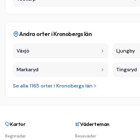
Andra orter i
Kronobergs län
Växjö
Ljungby
Markaryd
Tingsryd
Se alla
1165
orter i
Kronobergs län
Kartor
Väderteman
Regnradar
Reseväder