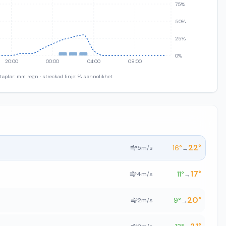
75%
50%
25%
0%
20:00
00:00
04:00
08:00
taplar: mm regn · streckad linje: % sannolikhet
22
°
16
°
5
m/s
→
17
°
11
°
4
m/s
→
20
°
9
°
2
m/s
→