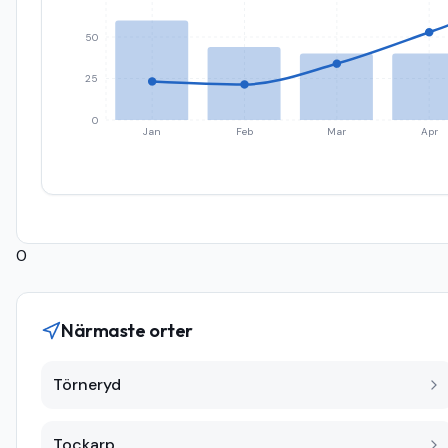
50
25
0
Jan
Feb
Mar
Apr
0
Närmaste orter
Törneryd
Tockarp