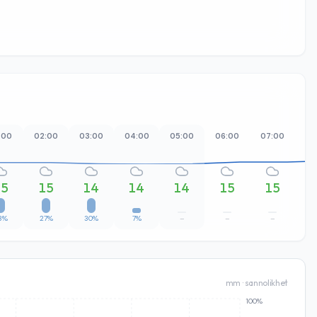
:00
02:00
03:00
04:00
05:00
06:00
07:00
08
15
15
14
14
14
15
15
3%
27%
30%
7%
–
–
–
mm · sannolikhet
100%