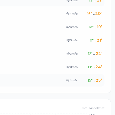
21
°
13
°
3
m/s
→
20
°
16
°
4
m/s
→
19
°
13
°
6
m/s
→
21
°
11
°
3
m/s
→
22
°
12
°
3
m/s
→
24
°
13
°
3
m/s
→
23
°
15
°
4
m/s
→
mm · sannolikhet
100%