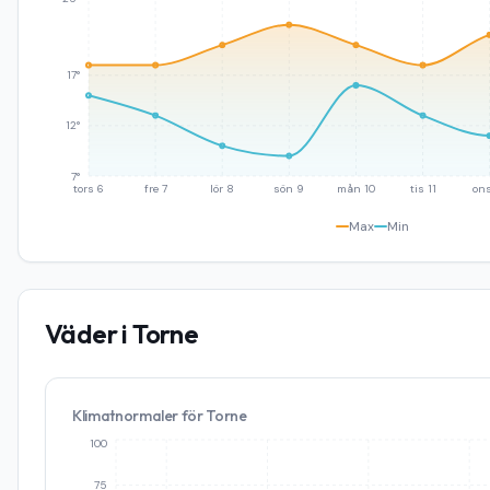
17°
12°
7°
tors 6
fre 7
lör 8
sön 9
mån 10
tis 11
ons
Max
Min
Väder i
Torne
Klimatnormaler för
Torne
100
75