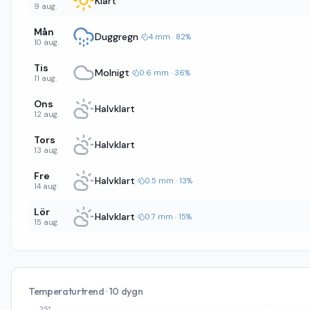
Klart
9 aug.
Mån
Duggregn
·
4 mm · 82%
10 aug.
Tis
Molnigt
·
0.6 mm · 36%
11 aug.
Ons
Halvklart
12 aug.
Tors
Halvklart
13 aug.
Fre
Halvklart
·
0.5 mm · 13%
14 aug.
Lör
Halvklart
·
0.7 mm · 15%
15 aug.
Temperaturtrend · 10 dygn
25°