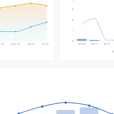
3
2
1
0
 12
tors 13
fre 14
lör 15
tors 6
fre 7
lör 8
S