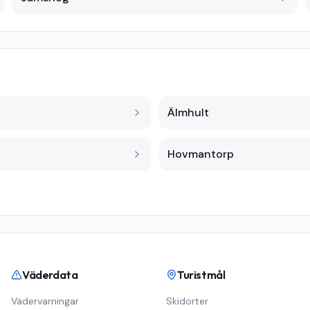
Älmhult
Hovmantorp
Väderdata
Turistmål
Vädervarningar
Skidorter