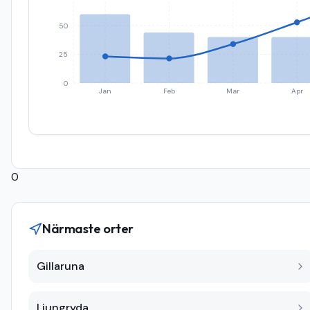
50
25
0
Jan
Feb
Mar
Apr
0
Närmaste orter
Gillaruna
Ljungryda