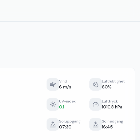
Vind
Luftfuktighet
6 m/s
60%
UV-index
Lufttryck
0.1
1010.8 hPa
Soluppgång
Solnedgång
07:30
16:45