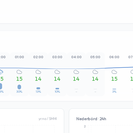
:00
01:00
02:00
03:00
04:00
05:00
06:00
07
15
15
14
14
14
14
15
3%
30%
13%
10%
–
–
3%
Nederbörd · 24h
yr.no / SMHI
2