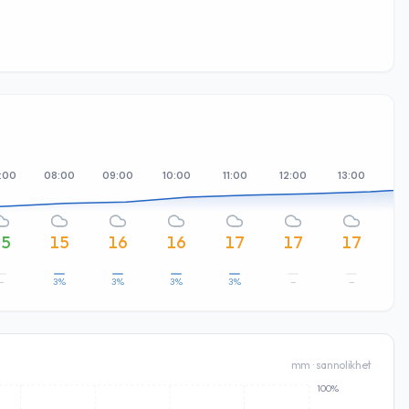
:00
08:00
09:00
10:00
11:00
12:00
13:00
14
15
15
16
16
17
17
17
–
3%
3%
3%
3%
–
–
mm · sannolikhet
100%