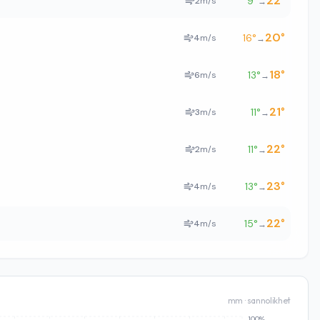
22
°
9
°
2
m/s
→
20
°
16
°
4
m/s
→
18
°
13
°
6
m/s
→
21
°
11
°
3
m/s
→
22
°
11
°
2
m/s
→
23
°
13
°
4
m/s
→
22
°
15
°
4
m/s
→
mm · sannolikhet
100%