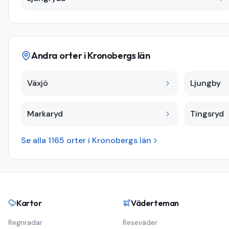
Andra orter i
Kronobergs län
Växjö
Ljungby
Markaryd
Tingsryd
Se alla
1165
orter i
Kronobergs län
Kartor
Väderteman
Regnradar
Reseväder