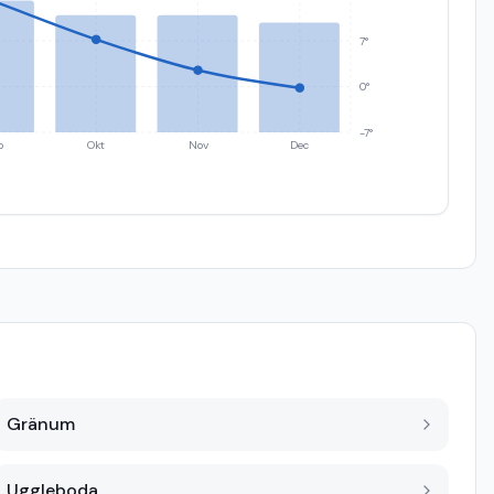
7°
0°
-7°
p
Okt
Nov
Dec
Gränum
Uggleboda