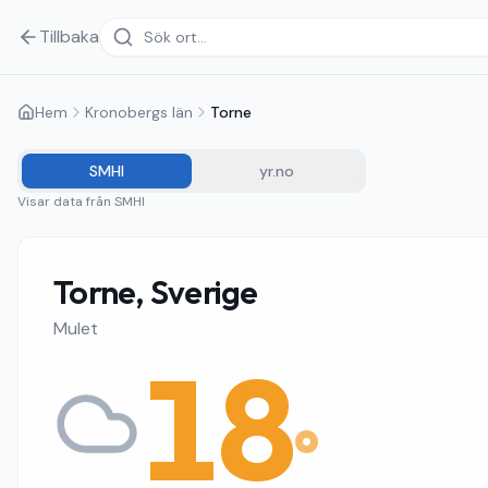
Tillbaka
Hem
Kronobergs län
Torne
SMHI
yr.no
Visar data från
SMHI
Torne, Sverige
Mulet
18
°