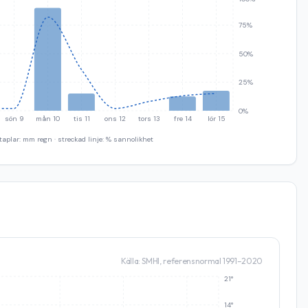
75%
50%
25%
0%
sön 9
mån 10
tis 11
ons 12
tors 13
fre 14
lör 15
taplar: mm regn · streckad linje: % sannolikhet
Källa: SMHI, referensnormal 1991–2020
21°
14°