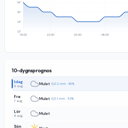
18°
16°
14°
12°
18:00
22:00
02:00
06:00
10-dygnsprognos
Idag
Mulet
·
0.2 mm · 40%
6 aug.
Fre
Mulet
·
0.1 mm · 53%
7 aug.
Lör
Mulet
8 aug.
Sön