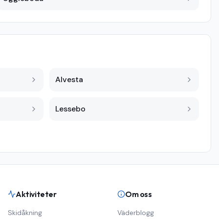
Alvesta
Lessebo
Aktiviteter
Om oss
Skidåkning
Väderblogg