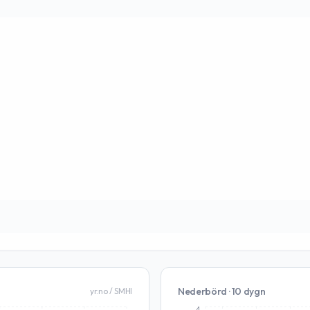
Nederbörd · 10 dygn
yr.no / SMHI
4