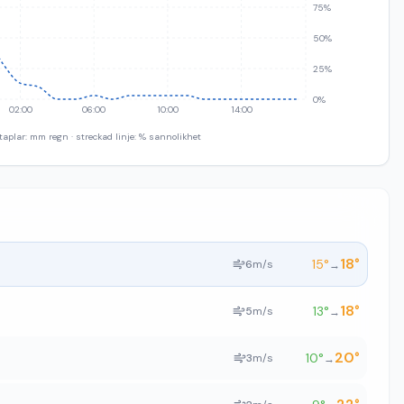
75%
50%
25%
0%
02:00
06:00
10:00
14:00
taplar: mm regn · streckad linje: % sannolikhet
18
°
15
°
6
m/s
→
18
°
13
°
5
m/s
→
20
°
10
°
3
m/s
→