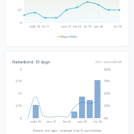
12°
7°
mån 10
tis 11
tors 13
fre 14
lör 15
sön 16
tis 18
Max
Min
Nederbörd · 10 dygn
mm · sannolikhet
3
100%
2.25
75%
1.5
50%
0.75
25%
0
0%
mån 10
ons 12
fre 14
sön 16
tis 18
Staplar: mm regn · streckad linje: % sannolikhet