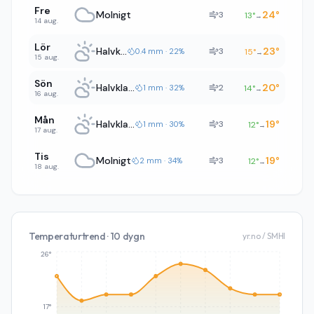
Fre
Molnigt
24
°
3
13
°
→
14 aug.
Lör
Halvklart
23
°
3
0.4 mm · 22%
15
°
→
15 aug.
Sön
Halvklart
20
°
2
1 mm · 32%
14
°
→
16 aug.
Mån
Halvklart
19
°
3
1 mm · 30%
12
°
→
17 aug.
Tis
Molnigt
19
°
3
2 mm · 34%
12
°
→
18 aug.
Temperaturtrend · 10 dygn
yr.no / SMHI
26°
17°