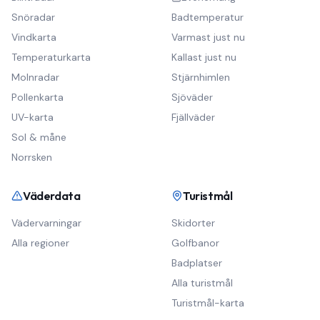
Snöradar
Badtemperatur
Vindkarta
Varmast just nu
Temperaturkarta
Kallast just nu
Molnradar
Stjärnhimlen
Pollenkarta
Sjöväder
UV-karta
Fjällväder
Sol & måne
Norrsken
Väderdata
Turistmål
Vädervarningar
Skidorter
Alla regioner
Golfbanor
Badplatser
Alla turistmål
Turistmål-karta