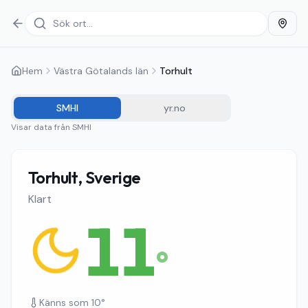
Hem
Västra Götalands län
Torhult
SMHI
yr.no
Visar data från
SMHI
Torhult, Sverige
Klart
11
°
Känns som
10
°