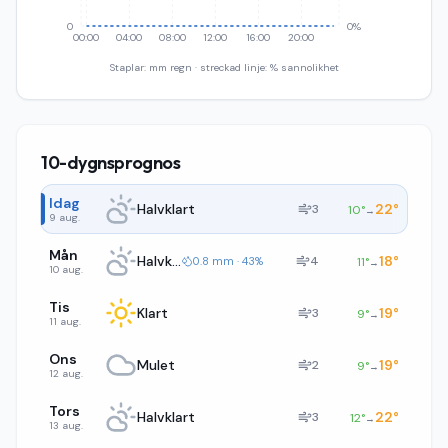
0
0%
00:00
04:00
08:00
12:00
16:00
20:00
Staplar: mm regn · streckad linje: % sannolikhet
10-dygnsprognos
Idag
Halvklart
22
°
3
10
°
→
9 aug.
Mån
Halvklart
18
°
4
0.8 mm · 43%
11
°
→
10 aug.
Tis
Klart
19
°
3
9
°
→
11 aug.
Ons
Mulet
19
°
2
9
°
→
12 aug.
Tors
Halvklart
22
°
3
12
°
→
13 aug.