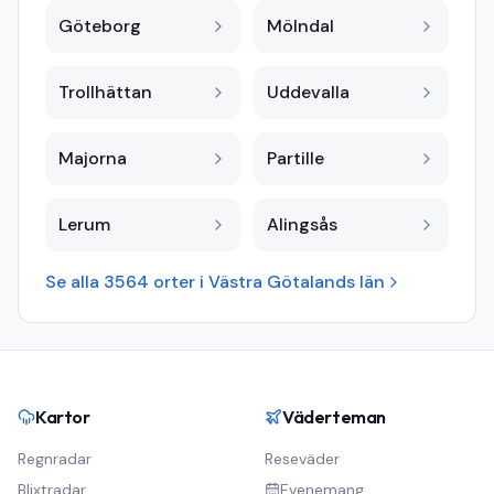
Göteborg
Mölndal
Trollhättan
Uddevalla
Majorna
Partille
Lerum
Alingsås
Se alla
3564
orter i
Västra Götalands län
Kartor
Väderteman
Regnradar
Reseväder
Blixtradar
Evenemang