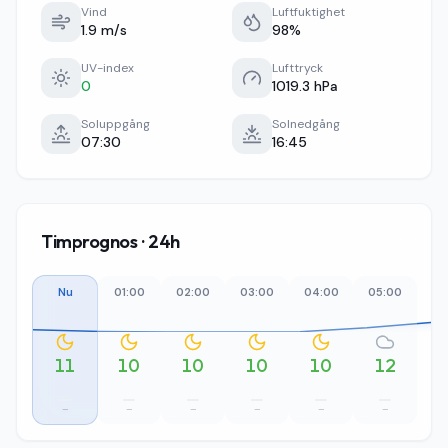
Vind
Luftfuktighet
1.9 m/s
98%
UV-index
Lufttryck
0
1019.3 hPa
Soluppgång
Solnedgång
07:30
16:45
Timprognos · 24h
Nu
01:00
02:00
03:00
04:00
05:00
06
11
10
10
10
10
12
–
–
–
–
–
–