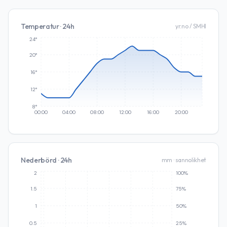
Temperatur · 24h
yr.no / SMHI
24°
20°
16°
12°
8°
00:00
04:00
08:00
12:00
16:00
20:00
Nederbörd · 24h
mm · sannolikhet
2
100%
1.5
75%
1
50%
0.5
25%