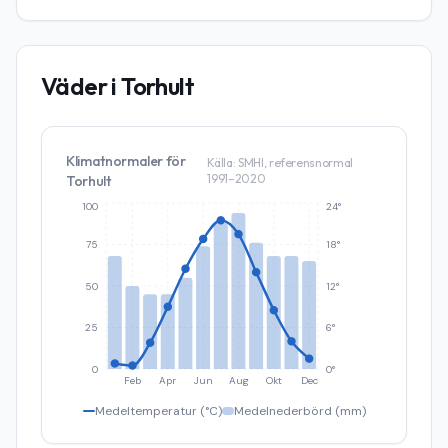
Väder i
Torhult
Klimatnormaler för
Källa: SMHI, referensnormal
1991–2020
Torhult
100
24°
75
18°
50
12°
25
6°
0
0°
Feb
Apr
Jun
Aug
Okt
Dec
Medeltemperatur (°C)
Medelnederbörd (mm)