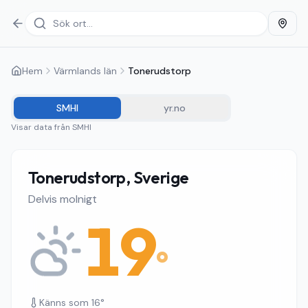
Hem
Värmlands län
Tonerudstorp
SMHI
yr.no
Visar data från
SMHI
Tonerudstorp, Sverige
Delvis molnigt
19
°
Känns som
16
°