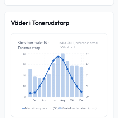
Väder i
Tonerudstorp
Klimatnormaler för
Källa: SMHI, referensnormal
1991–2020
Tonerudstorp
80
21°
60
14°
40
7°
20
0°
0
-7°
Feb
Apr
Jun
Aug
Okt
Dec
Medeltemperatur (°C)
Medelnederbörd (mm)