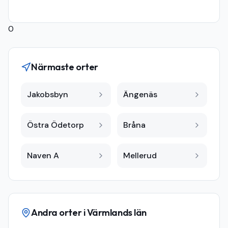
0
Närmaste orter
Jakobsbyn
Ängenäs
Östra Ödetorp
Bråna
Naven A
Mellerud
Andra orter i
Värmlands län