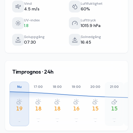
Vind
Luftfuktighet
4.5 m/s
60%
UV-index
Lufttryck
1.8
1015.9 hPa
Soluppgång
Solnedgång
07:30
16:45
Timprognos · 24h
Nu
17:00
18:00
19:00
20:00
21:00
22
19
18
18
16
15
15
–
–
–
–
–
–