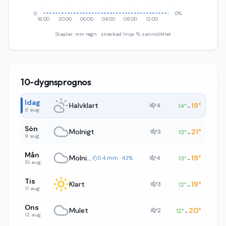
0
0%
16:00
20:00
00:00
04:00
08:00
12:00
Staplar: mm regn · streckad linje: % sannolikhet
10-dygnsprognos
Idag
Halvklart
19
°
4
14
°
→
8 aug.
Sön
Molnigt
21
°
3
13
°
→
9 aug.
Mån
Molnigt
19
°
4
0.4 mm · 43%
13
°
→
10 aug.
Tis
Klart
19
°
3
12
°
→
11 aug.
Ons
Mulet
20
°
2
12
°
→
12 aug.