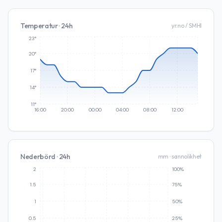
Temperatur · 24h
yr.no / SMHI
23°
20°
17°
14°
11°
16:00
20:00
00:00
04:00
08:00
12:00
Nederbörd · 24h
mm · sannolikhet
2
100%
1.5
75%
1
50%
0.5
25%