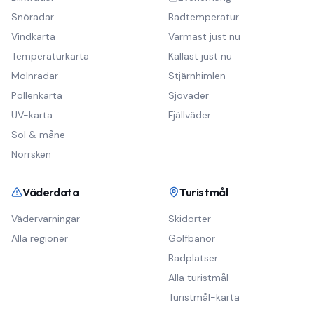
Snöradar
Badtemperatur
Vindkarta
Varmast just nu
Temperaturkarta
Kallast just nu
Molnradar
Stjärnhimlen
Pollenkarta
Sjöväder
UV-karta
Fjällväder
Sol & måne
Norrsken
Väderdata
Turistmål
Vädervarningar
Skidorter
Alla regioner
Golfbanor
Badplatser
Alla turistmål
Turistmål-karta