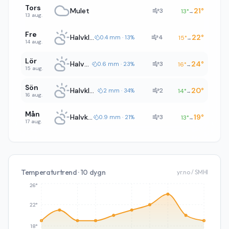
Tors
Mulet
21
°
3
13
°
→
13 aug.
Fre
Halvklart
22
°
4
0.4 mm · 13%
15
°
→
14 aug.
Lör
Halvklart
24
°
3
0.6 mm · 23%
16
°
→
15 aug.
Sön
Halvklart
20
°
2
2 mm · 34%
14
°
→
16 aug.
Mån
Halvklart
19
°
3
0.9 mm · 21%
13
°
→
17 aug.
Temperaturtrend · 10 dygn
yr.no / SMHI
26°
22°
18°