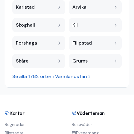
Karlstad
Arvika
Skoghall
Kil
Forshaga
Filipstad
Skåre
Grums
Se alla
1782
orter i
Värmlands län
Kartor
Väderteman
Regnradar
Reseväder
Blixtradar
Evenemang