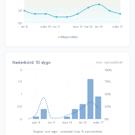
14°
10°
lör 8
mån 10
tis 11
tors 13
fre 14
lör 15
mån 17
Max
Min
Nederbörd · 10 dygn
mm · sannolikhet
2
100%
1.5
75%
1
50%
0.5
25%
0
0%
sön 9
tis 11
tors 13
lör 15
mån 17
Staplar: mm regn · streckad linje: % sannolikhet