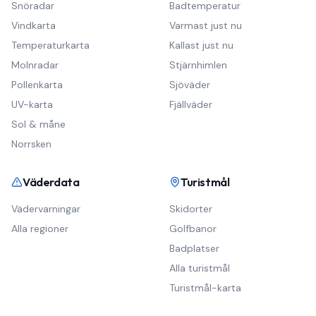
Snöradar
Badtemperatur
Vindkarta
Varmast just nu
Temperaturkarta
Kallast just nu
Molnradar
Stjärnhimlen
Pollenkarta
Sjöväder
UV-karta
Fjällväder
Sol & måne
Norrsken
Väderdata
Turistmål
Vädervarningar
Skidorter
Alla regioner
Golfbanor
Badplatser
Alla turistmål
Turistmål-karta