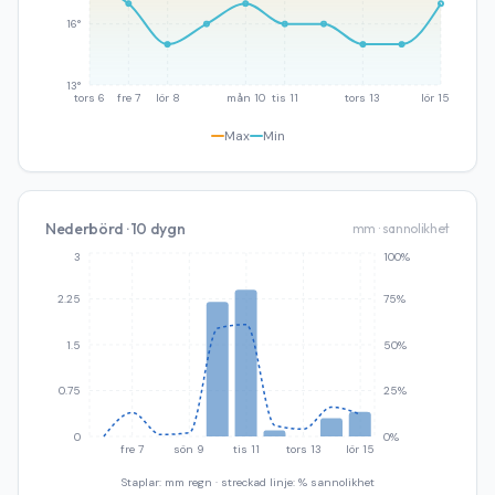
16°
13°
tors 6
fre 7
lör 8
mån 10
tis 11
tors 13
lör 15
Max
Min
Nederbörd · 10 dygn
mm · sannolikhet
3
100%
2.25
75%
1.5
50%
0.75
25%
0
0%
fre 7
sön 9
tis 11
tors 13
lör 15
Staplar: mm regn · streckad linje: % sannolikhet