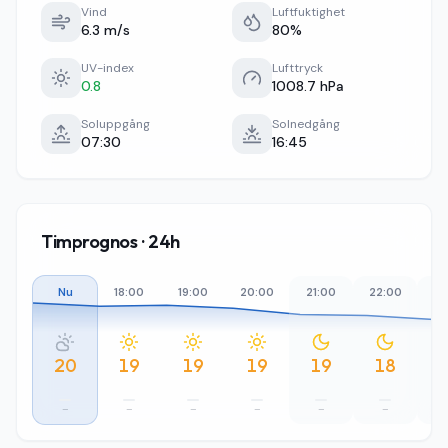
Vind
Luftfuktighet
6.3 m/s
80%
UV-index
Lufttryck
0.8
1008.7 hPa
Soluppgång
Solnedgång
07:30
16:45
Timprognos · 24h
Nu
18:00
19:00
20:00
21:00
22:00
23
20
19
19
19
19
18
–
–
–
–
–
–