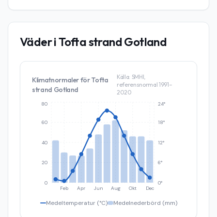
Väder i
Tofta strand Gotland
Källa: SMHI,
Klimatnormaler för
Tofta
referensnormal 1991–
strand Gotland
2020
80
24°
60
18°
40
12°
20
6°
0
0°
Feb
Apr
Jun
Aug
Okt
Dec
Medeltemperatur (°C)
Medelnederbörd (mm)