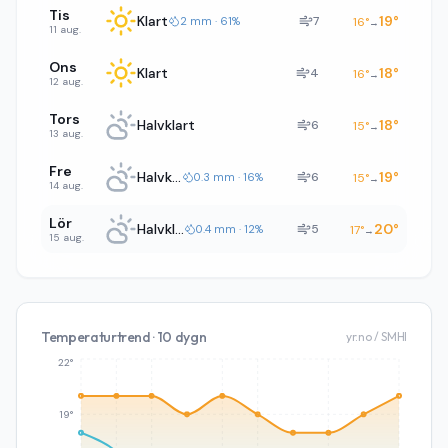
Tis
Klart
19
°
7
2 mm · 61%
16
°
→
11 aug.
Ons
Klart
18
°
4
16
°
→
12 aug.
Tors
Halvklart
18
°
6
15
°
→
13 aug.
Fre
Halvklart
19
°
6
0.3 mm · 16%
15
°
→
14 aug.
Lör
Halvklart
20
°
5
0.4 mm · 12%
17
°
→
15 aug.
Temperaturtrend · 10 dygn
yr.no / SMHI
22°
19°