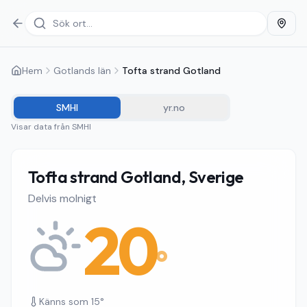
Hem
Gotlands län
Tofta strand Gotland
SMHI
yr.no
Visar data från
SMHI
Tofta strand Gotland, Sverige
Delvis molnigt
20
°
Känns som
15
°