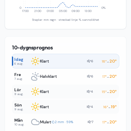
0
0%
17:00
21:00
01:00
05:00
09:00
13:00
Staplar: mm regn · streckad linje: % sannolikhet
10-dygnsprognos
Idag
Klart
20
°
6
18
°
→
6 aug.
Fre
Halvklart
20
°
6
17
°
→
7 aug.
Lör
Klart
20
°
4
15
°
→
8 aug.
Sön
Klart
19
°
4
16
°
→
9 aug.
Mån
Mulet
20
°
7
2 mm · 59%
17
°
→
10 aug.