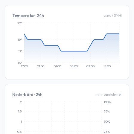
Temperatur · 24h
yr.no / SMHI
22°
19°
17°
15°
17:00
21:00
01:00
05:00
09:00
13:00
Nederbörd · 24h
mm · sannolikhet
2
100%
1.5
75%
1
50%
0.5
25%