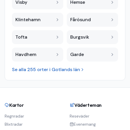
Visby
Hemse
Klintehamn
Fårösund
Tofta
Burgsvik
Havdhem
Garde
Se alla
255
orter i
Gotlands län
Kartor
Väderteman
Regnradar
Reseväder
Blixtradar
Evenemang