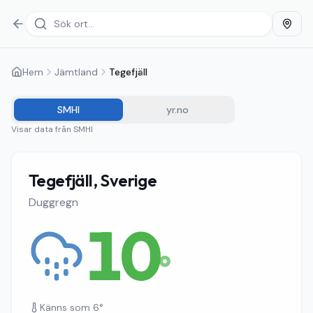
Hem
Jämtland
Tegefjäll
SMHI
yr.no
Visar data från
SMHI
Tegefjäll, Sverige
Duggregn
10
°
Känns som
6
°