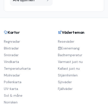
Kartor
Väderteman
Regnradar
Reseväder
Blixtradar
Evenemang
Snöradar
Badtemperatur
Vindkarta
Varmast just nu
Temperaturkarta
Kallast just nu
Molnradar
Stjärnhimlen
Pollenkarta
Sjöväder
UV-karta
Fjällväder
Sol & måne
Norrsken