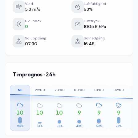
Vind
Luftfuktighet
5.3 m/s
93%
UV-index
Lufttryck
0
1005.6 hPa
Soluppgång
Solnedgång
07:30
16:45
Timprognos · 24h
Nu
22:00
23:00
00:00
01:00
02:00
03
10
10
10
9
9
9
90%
13%
37%
40%
50%
73%
7