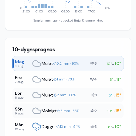
0
0%
21:00
01:00
05:00
09:00
13:00
17:00
Staplar: mm regn · streckad linje: % sannolikhet
10-dygnsprognos
Idag
Mulet
10
°
6
0.2 mm · 90%
10
°
→
6 aug.
Fre
Mulet
11
°
4
1 mm · 73%
6
°
→
7 aug.
Lör
Mulet
15
°
1
2 mm · 60%
5
°
→
8 aug.
Sön
Molnigt
15
°
2
3 mm · 85%
10
°
→
9 aug.
Mån
Duggregn
10
°
3
10 mm · 94%
8
°
→
10 aug.