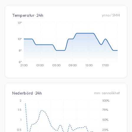
Temperatur · 24h
yr.no / SMHI
13°
10°
8°
6°
21:00
01:00
05:00
09:00
13:00
17:00
Nederbörd · 24h
mm · sannolikhet
2
100%
1.5
75%
1
50%
0.5
25%