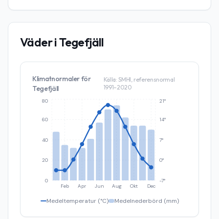
Väder i
Tegefjäll
Klimatnormaler för
Källa: SMHI, referensnormal
1991–2020
Tegefjäll
80
21°
60
14°
40
7°
20
0°
0
-7°
Feb
Apr
Jun
Aug
Okt
Dec
Medeltemperatur (°C)
Medelnederbörd (mm)