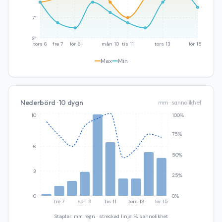
7°
3°
tors 6
fre 7
lör 8
mån 10
tis 11
tors 13
lör 15
Max
Min
Nederbörd · 10 dygn
mm · sannolikhet
10
100%
75%
6
50%
3
25%
0
0%
fre 7
sön 9
tis 11
tors 13
lör 15
Staplar: mm regn · streckad linje: % sannolikhet