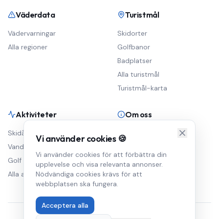
Väderdata
Turistmål
Vädervarningar
Skidorter
Alla regioner
Golfbanor
Badplatser
Alla turistmål
Turistmål-karta
Aktiviteter
Om oss
Skidåkning
Väderblogg
Vi använder cookies 🍪
Vandring
Om Väderkartan
Vi använder cookies för att förbättra din
Golf
Annonsera
upplevelse och visa relevanta annonser.
Alla aktiviteter
Nödvändiga cookies krävs för att
Integritetspolicy
webbplatsen ska fungera.
Acceptera alla