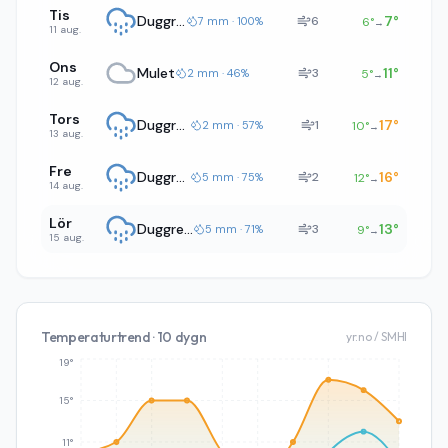
Tis
Duggregn
7
°
6
7 mm · 100%
6
°
→
11 aug.
Ons
Mulet
11
°
3
2 mm · 46%
5
°
→
12 aug.
Tors
Duggregn
17
°
1
2 mm · 57%
10
°
→
13 aug.
Fre
Duggregn
16
°
2
5 mm · 75%
12
°
→
14 aug.
Lör
Duggregn
13
°
3
5 mm · 71%
9
°
→
15 aug.
Temperaturtrend · 10 dygn
yr.no / SMHI
19°
15°
11°