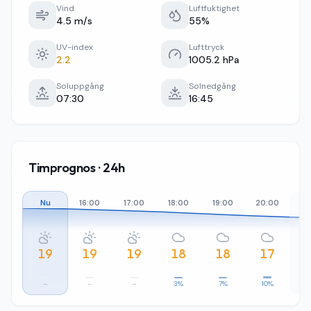
Vind
Luftfuktighet
4.5 m/s
55%
UV-index
Lufttryck
2.2
1005.2 hPa
Soluppgång
Solnedgång
07:30
16:45
Timprognos · 24h
Nu
16:00
17:00
18:00
19:00
20:00
21
19
19
19
18
18
17
–
–
–
3%
7%
10%
2