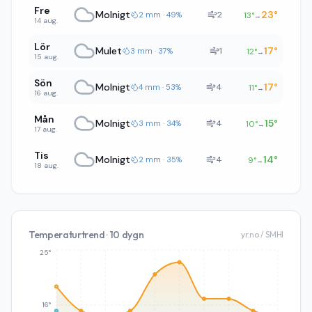
Fre
Molnigt
23
°
2
2 mm · 49%
13
°
→
14 aug.
Lör
Mulet
17
°
1
3 mm · 37%
12
°
→
15 aug.
Sön
Molnigt
17
°
4
4 mm · 53%
11
°
→
16 aug.
Mån
Molnigt
15
°
4
3 mm · 34%
10
°
→
17 aug.
Tis
Molnigt
14
°
4
2 mm · 35%
9
°
→
18 aug.
Temperaturtrend · 10 dygn
yr.no / SMHI
25°
16°