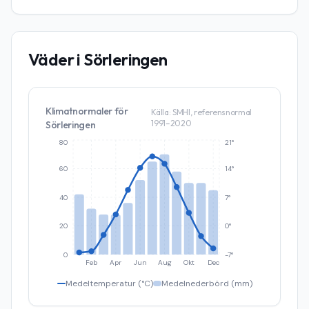
Väder i
Sörleringen
Klimatnormaler för
Källa: SMHI, referensnormal
1991–2020
Sörleringen
80
21°
60
14°
40
7°
20
0°
0
-7°
Feb
Apr
Jun
Aug
Okt
Dec
Medeltemperatur (°C)
Medelnederbörd (mm)