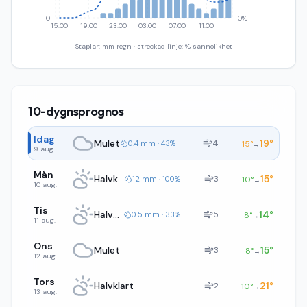
0
0%
15:00
19:00
23:00
03:00
07:00
11:00
Staplar: mm regn · streckad linje: % sannolikhet
10-dygnsprognos
Idag
Mulet
19
°
4
0.4 mm · 43%
15
°
→
9 aug.
Mån
Halvklart
15
°
3
12 mm · 100%
10
°
→
10 aug.
Tis
Halvklart
14
°
5
0.5 mm · 33%
8
°
→
11 aug.
Ons
Mulet
15
°
3
8
°
→
12 aug.
Tors
Halvklart
21
°
2
10
°
→
13 aug.