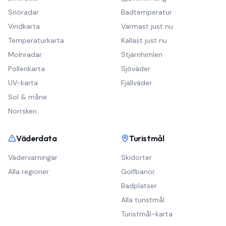
Snöradar
Badtemperatur
Vindkarta
Varmast just nu
Temperaturkarta
Kallast just nu
Molnradar
Stjärnhimlen
Pollenkarta
Sjöväder
UV-karta
Fjällväder
Sol & måne
Norrsken
Väderdata
Turistmål
Vädervarningar
Skidorter
Alla regioner
Golfbanor
Badplatser
Alla turistmål
Turistmål-karta