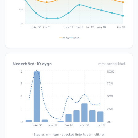
11°
6°
mån 10
tis 11
tors 13
fre 14
lör 15
sön 16
tis 18
Max
Min
Nederbörd · 10 dygn
mm · sannolikhet
12
100%
9
75%
6
50%
3
25%
0
0%
mån 10
ons 12
fre 14
sön 16
tis 18
Staplar: mm regn · streckad linje: % sannolikhet