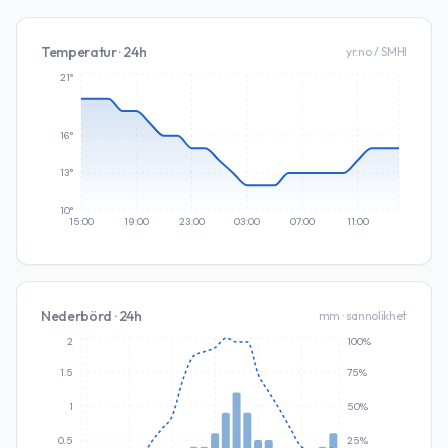
Temperatur · 24h
yr.no / SMHI
21°
16°
13°
10°
15:00
19:00
23:00
03:00
07:00
11:00
Nederbörd · 24h
mm · sannolikhet
2
100%
1.5
75%
1
50%
0.5
25%