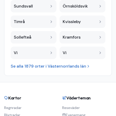
Sundsvall
Örnsköldsvik
Timrå
Kvissleby
Sollefteå
Kramfors
Vi
Vi
Se alla
1879
orter i
Västernorrlands län
Kartor
Väderteman
Regnradar
Reseväder
Blixtradar
Evenemang