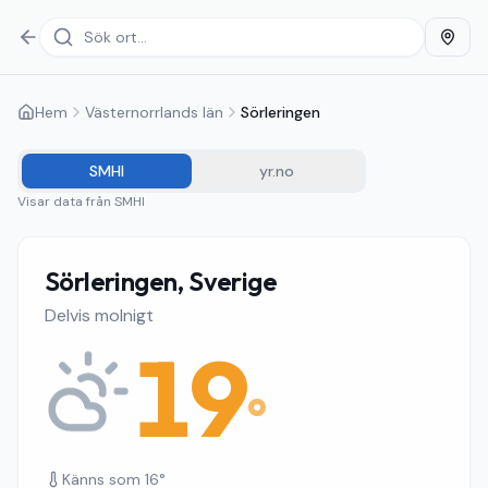
Hem
Västernorrlands län
Sörleringen
SMHI
yr.no
Visar data från
SMHI
Sörleringen, Sverige
Delvis molnigt
19
°
Känns som
16
°