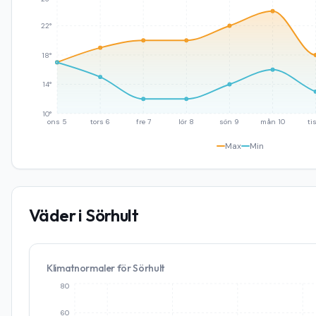
22°
18°
14°
10°
ons 5
tors 6
fre 7
lör 8
sön 9
mån 10
tis
Max
Min
Väder i
Sörhult
Klimatnormaler för
Sörhult
80
60