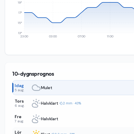
19°
17°
15°
13°
23:00
03:00
07:00
11:00
10-dygnsprognos
Idag
Mulet
5 aug.
Tors
Halvklart
·
2 mm · 43%
6 aug.
Fre
Halvklart
7 aug.
Lör