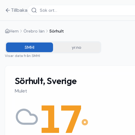
Tillbaka
Hem
Örebro län
Sörhult
SMHI
yr.no
Visar data från
SMHI
Sörhult, Sverige
Mulet
17
°