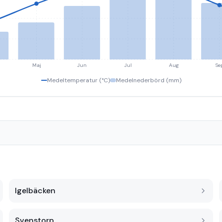
Maj
Jun
Jul
Aug
Se
Medeltemperatur (°C)
Medelnederbörd (mm)
Igelbäcken
Svenstorp