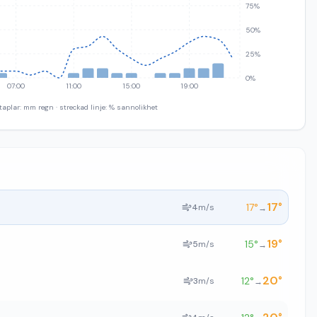
75%
50%
25%
0%
07:00
11:00
15:00
19:00
taplar: mm regn · streckad linje: % sannolikhet
17
°
17
°
4
m/s
→
19
°
15
°
5
m/s
→
20
°
12
°
3
m/s
→