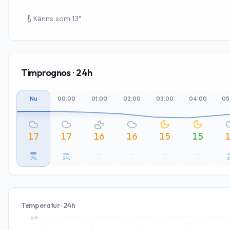
Känns som
13
°
Timprognos · 24h
Nu
00:00
01:00
02:00
03:00
04:00
05
17
17
16
16
15
15
7%
3%
–
–
–
–
Temperatur · 24h
21°