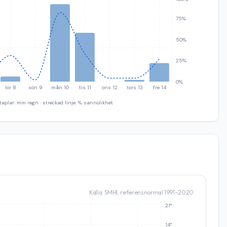
75%
50%
25%
0%
lör 8
sön 9
mån 10
tis 11
ons 12
tors 13
fre 14
taplar: mm regn · streckad linje: % sannolikhet
Källa: SMHI, referensnormal 1991–2020
21°
14°