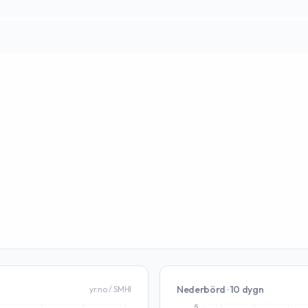
Nederbörd · 10 dygn
yr.no / SMHI
5