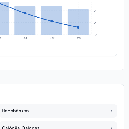
7°
0°
-7°
p
Okt
Nov
Dec
Hanebäcken
Ösjönäs, Osjonas