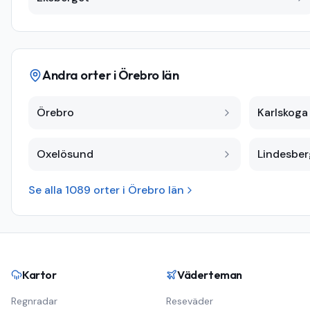
Andra orter i
Örebro län
Örebro
Karlskoga
Oxelösund
Lindesber
Se alla
1089
orter i
Örebro län
Kartor
Väderteman
Regnradar
Reseväder