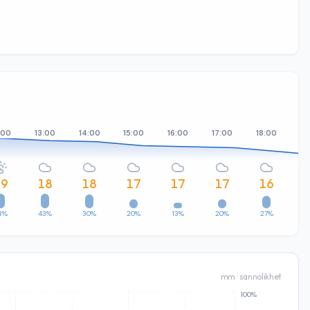
:00
13:00
14:00
15:00
16:00
17:00
18:00
19
19
18
18
17
17
17
16
3%
43%
30%
20%
13%
20%
27%
3
mm · sannolikhet
100%