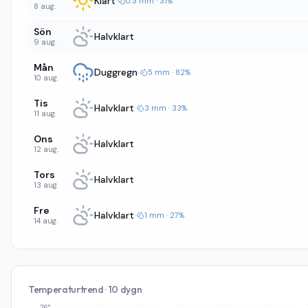
Klart
·
0.3 mm · 31%
8 aug.
Sön
Halvklart
9 aug.
Mån
Duggregn
·
5 mm · 82%
10 aug.
Tis
Halvklart
·
3 mm · 33%
11 aug.
Ons
Halvklart
12 aug.
Tors
Halvklart
13 aug.
Fre
Halvklart
·
1 mm · 27%
14 aug.
Temperaturtrend · 10 dygn
26°