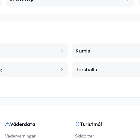
Kumla
g
Torshälla
Väderdata
Turistmål
Vädervarningar
Skidorter