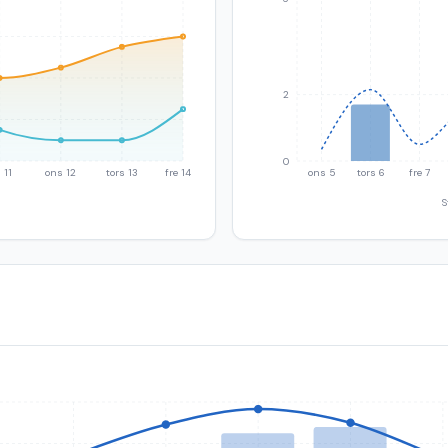
2
0
 11
ons 12
tors 13
fre 14
ons 5
tors 6
fre 7
S