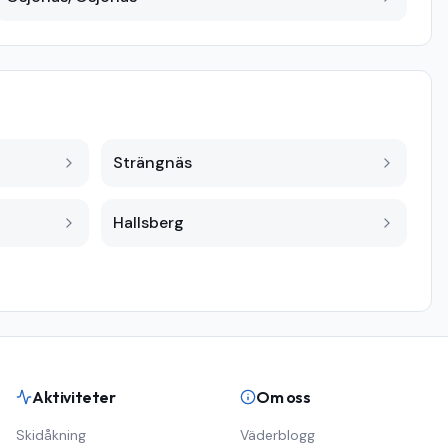
Strängnäs
Hallsberg
Aktiviteter
Om oss
Skidåkning
Väderblogg