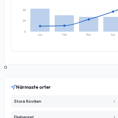
40
20
0
Jan
Feb
Mar
Apr
0
Närmaste orter
Stora Koviken
Ekeberget