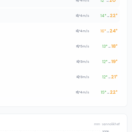
20
°
12
°
4
m/s
→
22
°
14
°
4
m/s
→
24
°
16
°
4
m/s
→
18
°
13
°
5
m/s
→
19
°
12
°
3
m/s
→
21
°
12
°
3
m/s
→
22
°
15
°
4
m/s
→
mm · sannolikhet
100%