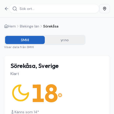
Hem
Blekinge län
Sörekåsa
SMHI
yr.no
Visar data från
SMHI
Sörekåsa, Sverige
Klart
18
°
Känns som
14
°