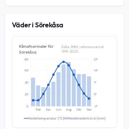
Väder i
Sörekåsa
Klimatnormaler för
Källa: SMHI, referensnormal
1991–2020
Sörekåsa
80
21°
60
14°
40
7°
20
0°
0
-7°
Feb
Apr
Jun
Aug
Okt
Dec
Medeltemperatur (°C)
Medelnederbörd (mm)