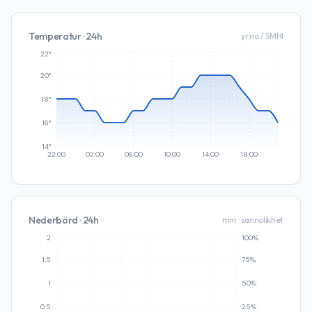
Temperatur · 24h
yr.no / SMHI
22°
20°
18°
16°
14°
22:00
02:00
06:00
10:00
14:00
18:00
Nederbörd · 24h
mm · sannolikhet
2
100%
1.5
75%
1
50%
0.5
25%