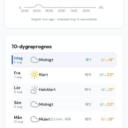
0
0%
22:00
02:00
06:00
10:00
14:00
18:00
Staplar: mm regn · streckad linje: % sannolikhet
10-dygnsprognos
Idag
Molnigt
18
°
7
18
°
→
6 aug.
Fre
Klart
20
°
5
15
°
→
7 aug.
Lör
Halvklart
21
°
4
13
°
→
8 aug.
Sön
Molnigt
20
°
2
12
°
→
9 aug.
Mån
Mulet
19
°
5
2 mm · 48%
19
°
→
10 aug.