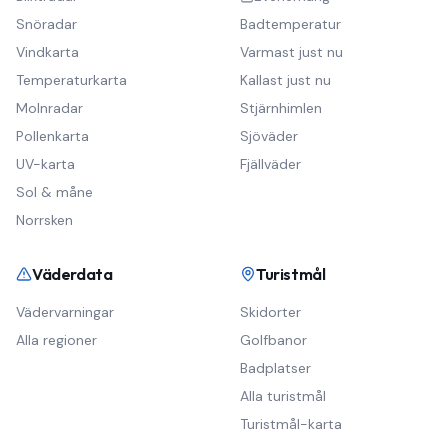
Snöradar
Badtemperatur
Vindkarta
Varmast just nu
Temperaturkarta
Kallast just nu
Molnradar
Stjärnhimlen
Pollenkarta
Sjöväder
UV-karta
Fjällväder
Sol & måne
Norrsken
Väderdata
Turistmål
Vädervarningar
Skidorter
Alla regioner
Golfbanor
Badplatser
Alla turistmål
Turistmål-karta