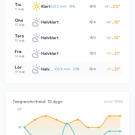
Tis
Klart
20
°
6
0.2 mm · 16%
15
°
→
11 aug.
Ons
Halvklart
18
°
4
14
°
→
12 aug.
Tors
Halvklart
18
°
2
15
°
→
13 aug.
Fre
Halvklart
21
°
3
17
°
→
14 aug.
Lör
Halvklart
21
°
4
0.8 mm · 23%
17
°
→
15 aug.
Temperaturtrend · 10 dygn
yr.no / SMHI
23°
18°