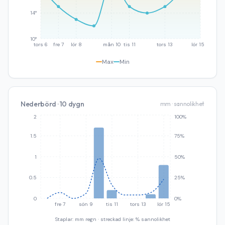
14°
10°
tors 6
fre 7
lör 8
mån 10
tis 11
tors 13
lör 15
Max
Min
Nederbörd · 10 dygn
mm · sannolikhet
2
100%
1.5
75%
1
50%
0.5
25%
0
0%
fre 7
sön 9
tis 11
tors 13
lör 15
Staplar: mm regn · streckad linje: % sannolikhet