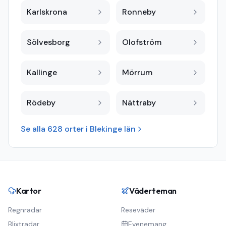
Karlskrona
Ronneby
Sölvesborg
Olofström
Kallinge
Mörrum
Rödeby
Nättraby
Se alla
628
orter i
Blekinge län
Kartor
Väderteman
Regnradar
Reseväder
Blixtradar
Evenemang