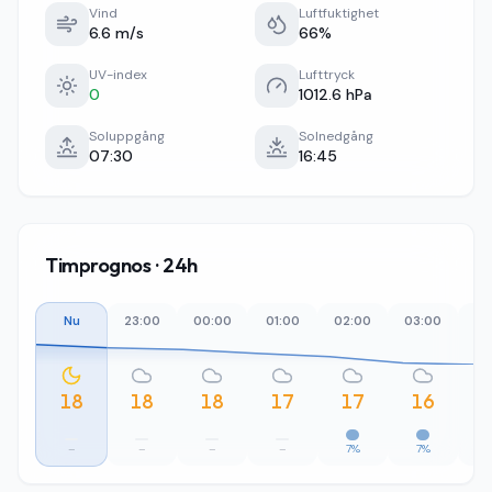
Vind
Luftfuktighet
6.6 m/s
66%
UV-index
Lufttryck
0
1012.6 hPa
Soluppgång
Solnedgång
07:30
16:45
Timprognos · 24h
Nu
23:00
00:00
01:00
02:00
03:00
04
18
18
18
17
17
16
–
–
–
–
7%
7%