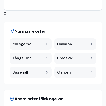
0
Närmaste orter
Millegarne
Hallarna
Tångalund
Bredavik
Sissehall
Garpen
Andra orter i
Blekinge län