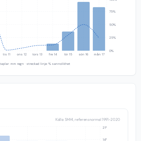
75%
50%
25%
0%
tis 11
ons 12
tors 13
fre 14
lör 15
sön 16
mån 17
taplar: mm regn · streckad linje: % sannolikhet
Källa: SMHI, referensnormal 1991–2020
21°
14°