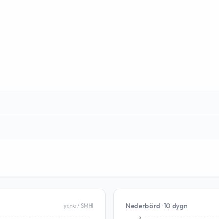
Nederbörd · 10 dygn
yr.no / SMHI
3