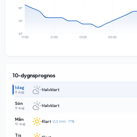
18°
14°
10°
17:00
21:00
01:00
05:00
10-dygnsprognos
Idag
Halvklart
8 aug.
Sön
Halvklart
9 aug.
Mån
Klart
·
2 mm · 77%
10 aug.
Tis