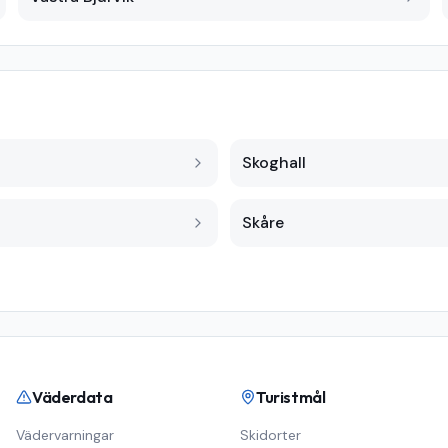
Skoghall
Skåre
Väderdata
Turistmål
Vädervarningar
Skidorter