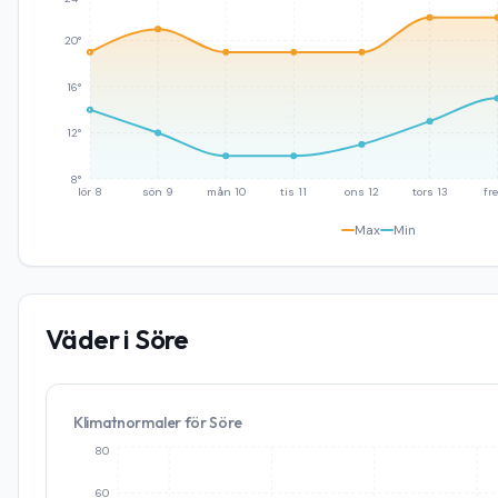
20°
16°
12°
8°
lör 8
sön 9
mån 10
tis 11
ons 12
tors 13
fre
Max
Min
Väder i
Söre
Klimatnormaler för
Söre
80
60