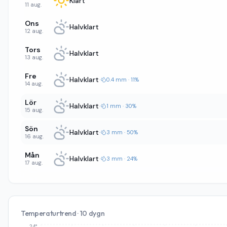
Klart
11 aug.
Ons
Halvklart
12 aug.
Tors
Halvklart
13 aug.
Fre
Halvklart
·
0.4 mm · 11%
14 aug.
Lör
Halvklart
·
1 mm · 30%
15 aug.
Sön
Halvklart
·
3 mm · 50%
16 aug.
Mån
Halvklart
·
3 mm · 24%
17 aug.
Temperaturtrend · 10 dygn
24°