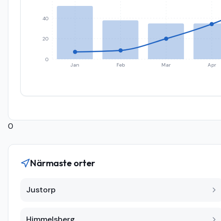
40
20
0
Jan
Feb
Mar
Apr
0
Närmaste orter
Justorp
Himmelsberg