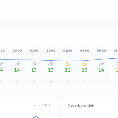
:00
00:00
01:00
02:00
03:00
04:00
05:00
06
14
14
13
13
12
13
14
–
–
–
–
–
–
–
Nederbörd · 24h
yr.no / SMHI
2