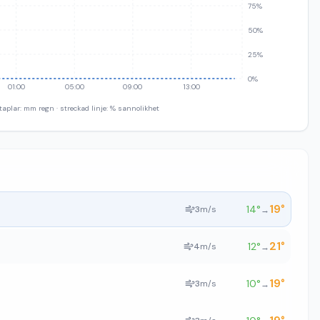
75%
50%
25%
0%
01:00
05:00
09:00
13:00
taplar: mm regn · streckad linje: % sannolikhet
19
°
14
°
3
m/s
→
21
°
12
°
4
m/s
→
19
°
10
°
3
m/s
→