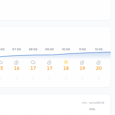
:00
07:00
08:00
09:00
10:00
11:00
12:00
13
15
16
17
17
18
19
20
–
–
–
–
–
–
–
mm · sannolikhet
100%