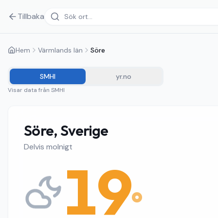
Tillbaka
Hem
Värmlands län
Söre
SMHI
yr.no
Visar data från
SMHI
Söre, Sverige
Delvis molnigt
19
°