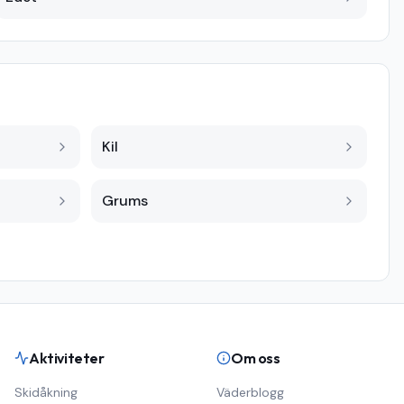
Kil
Grums
Aktiviteter
Om oss
Skidåkning
Väderblogg