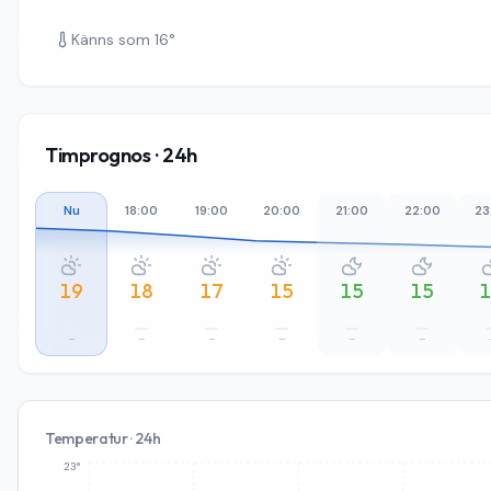
Känns som
16
°
Timprognos · 24h
Nu
18:00
19:00
20:00
21:00
22:00
23
19
18
17
15
15
15
–
–
–
–
–
–
Temperatur · 24h
23°