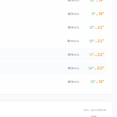
19
°
10
°
3
m/s
→
19
°
11
°
2
m/s
→
22
°
13
°
3
m/s
→
22
°
15
°
4
m/s
→
22
°
15
°
3
m/s
→
20
°
14
°
3
m/s
→
19
°
13
°
3
m/s
→
mm · sannolikhet
100%