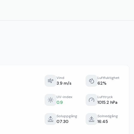
Vind
Luftfuktighet
3.9 m/s
62%
UV-index
Lufttryck
0.9
1015.2 hPa
Soluppgång
Solnedgång
07:30
16:45