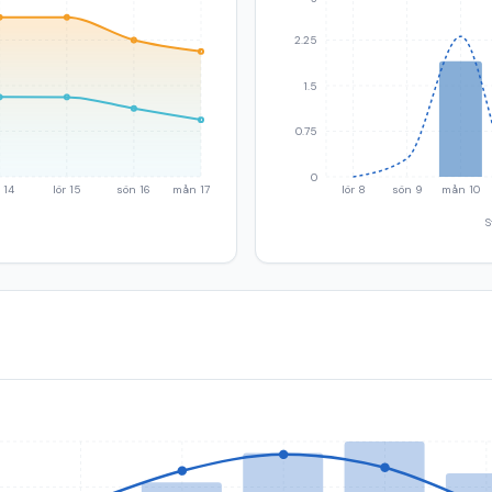
2.25
1.5
0.75
0
 14
lör 15
sön 16
mån 17
lör 8
sön 9
mån 10
S