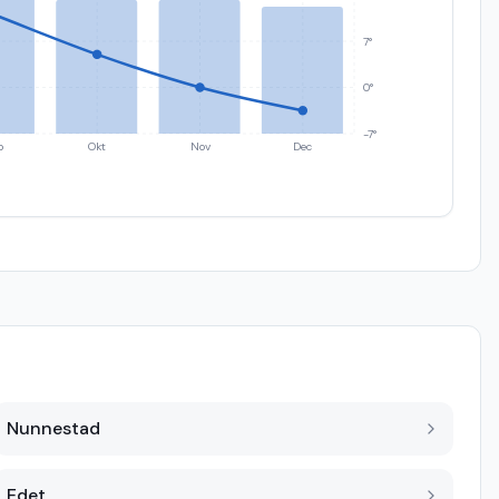
7°
0°
-7°
p
Okt
Nov
Dec
Nunnestad
Edet