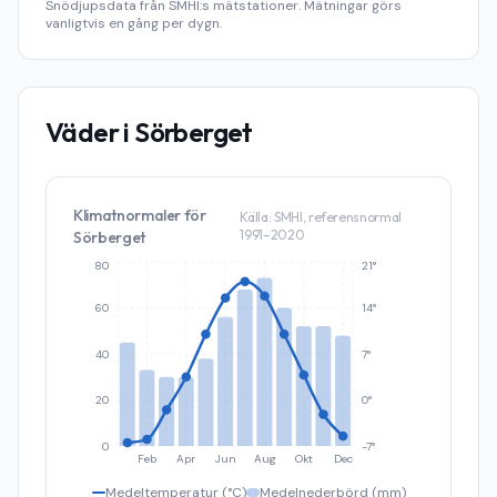
Snödjupsdata från SMHI:s mätstationer. Mätningar görs
vanligtvis en gång per dygn.
Väder i
Sörberget
Klimatnormaler för
Källa: SMHI, referensnormal
1991–2020
Sörberget
80
21°
60
14°
40
7°
20
0°
0
-7°
Feb
Apr
Jun
Aug
Okt
Dec
Medeltemperatur (°C)
Medelnederbörd (mm)