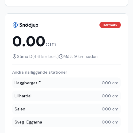
Snödjup
Barmark
0.00
cm
Särna D
(
4.6
km bort)
Mätt
9 tim sedan
Andra närliggande stationer
Häggberget D
0.00 cm
Lillhärdal
0.00 cm
Sälen
0.00 cm
Sveg-Eggarna
0.00 cm