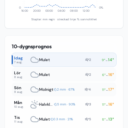
0
0%
16:00
20:00
00:00
04:00
08:00
12:00
Staplar: mm regn · streckad linje: % sannolikhet
10-dygnsprognos
Idag
Mulet
14
°
2
9
°
→
7 aug.
Lör
Mulet
16
°
2
6
°
→
8 aug.
Sön
Molnigt
17
°
4
2 mm · 67%
11
°
→
9 aug.
Mån
Halvklart
16
°
3
5 mm · 93%
11
°
→
10 aug.
Tis
Mulet
13
°
5
0.3 mm · 21%
8
°
→
11 aug.