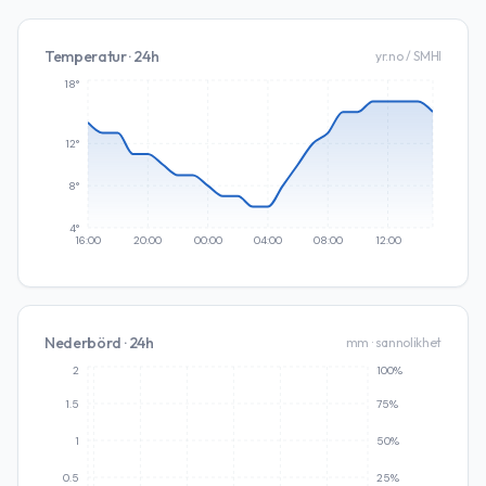
Temperatur · 24h
yr.no / SMHI
18°
12°
8°
4°
16:00
20:00
00:00
04:00
08:00
12:00
Nederbörd · 24h
mm · sannolikhet
2
100%
1.5
75%
1
50%
0.5
25%