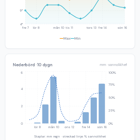
9°
4°
fre 7
lör 8
mån 10
tis 11
tors 13
fre 14
sön 16
Max
Min
Nederbörd · 10 dygn
mm · sannolikhet
6
100%
75%
4
50%
2
25%
0
0%
lör 8
mån 10
ons 12
fre 14
sön 16
Staplar: mm regn · streckad linje: % sannolikhet