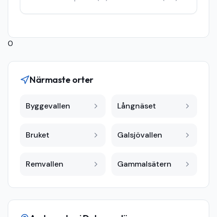
0
Närmaste orter
Byggevallen
Långnäset
Bruket
Galsjövallen
Remvallen
Gammalsätern