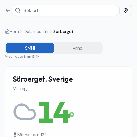
Hem
Dalarnas län
Sörberget
SMHI
yr.no
Visar data från
SMHI
Sörberget, Sverige
Molnigt
14
°
Känns som
12
°