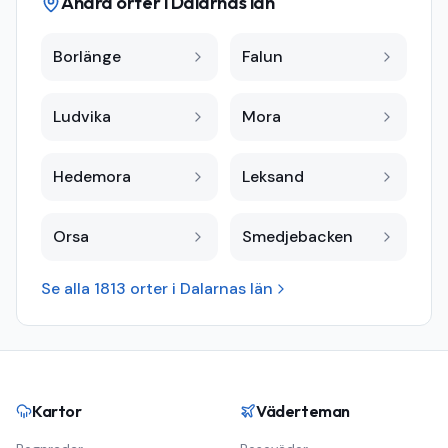
Andra orter i
Dalarnas län
Borlänge
Falun
Ludvika
Mora
Hedemora
Leksand
Orsa
Smedjebacken
Se alla
1813
orter i
Dalarnas län
Kartor
Väderteman