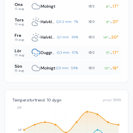
Ons
Molnigt
17
°
2
6
°
→
12 aug.
Tors
Halvklart
21
°
2
0.2 mm · 7%
9
°
→
13 aug.
Fre
Halvklart
20
°
3
1 mm · 36%
14
°
→
14 aug.
Lör
Duggregn
17
°
2
3 mm · 57%
11
°
→
15 aug.
Sön
Molnigt
16
°
3
5 mm · 59%
10
°
→
16 aug.
Temperaturtrend · 10 dygn
yr.no / SMHI
23°
14°