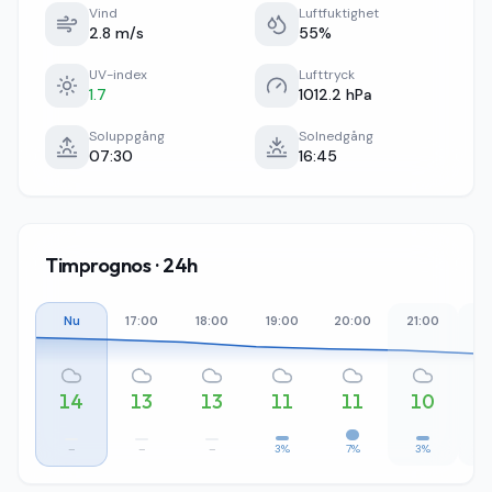
Vind
Luftfuktighet
2.8 m/s
55%
UV-index
Lufttryck
1.7
1012.2 hPa
Soluppgång
Solnedgång
07:30
16:45
Timprognos · 24h
Nu
17:00
18:00
19:00
20:00
21:00
22
14
13
13
11
11
10
–
–
–
3%
7%
3%