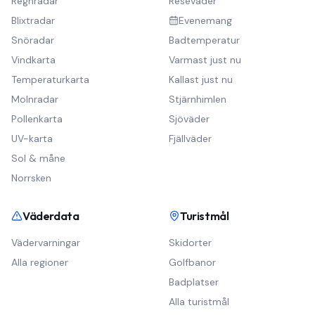
Regnradar
Reseväder
Blixtradar
Evenemang
Snöradar
Badtemperatur
Vindkarta
Varmast just nu
Temperaturkarta
Kallast just nu
Molnradar
Stjärnhimlen
Pollenkarta
Sjöväder
UV-karta
Fjällväder
Sol & måne
Norrsken
Väderdata
Turistmål
Vädervarningar
Skidorter
Alla regioner
Golfbanor
Badplatser
Alla turistmål