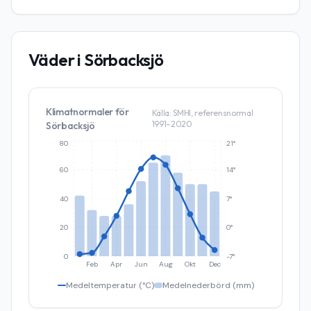
Väder i
Sörbacksjö
Klimatnormaler för
Källa: SMHI, referensnormal
1991–2020
Sörbacksjö
80
21°
60
14°
40
7°
20
0°
0
-7°
Feb
Apr
Jun
Aug
Okt
Dec
Medeltemperatur (°C)
Medelnederbörd (mm)