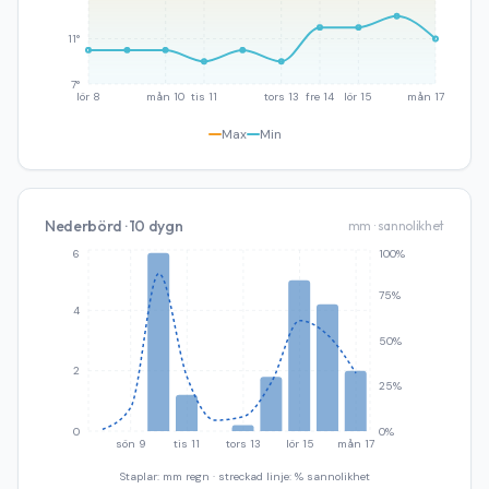
11°
7°
lör 8
mån 10
tis 11
tors 13
fre 14
lör 15
mån 17
Max
Min
Nederbörd · 10 dygn
mm · sannolikhet
6
100%
75%
4
50%
2
25%
0
0%
sön 9
tis 11
tors 13
lör 15
mån 17
Staplar: mm regn · streckad linje: % sannolikhet