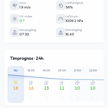
Vind
Luftfuktighet
1.9 m/s
56%
UV-index
Lufttryck
0.7
1009.2 hPa
Soluppgång
Solnedgång
07:30
16:45
Timprognos · 24h
Nu
18:00
19:00
20:00
21:00
22:00
23
18
16
13
11
10
10
–
–
–
–
–
–