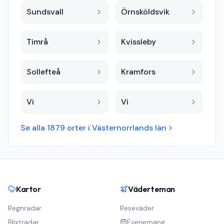
Sundsvall
Örnsköldsvik
Timrå
Kvissleby
Sollefteå
Kramfors
Vi
Vi
Se alla
1879
orter i
Västernorrlands län
Kartor
Väderteman
Regnradar
Reseväder
Blixtradar
Evenemang