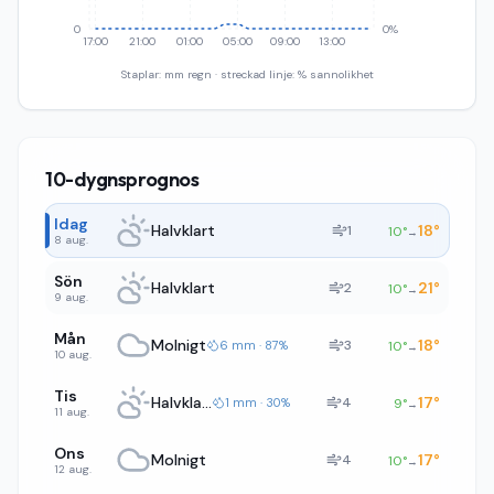
0
0%
17:00
21:00
01:00
05:00
09:00
13:00
Staplar: mm regn · streckad linje: % sannolikhet
10-dygnsprognos
Idag
Halvklart
18
°
1
10
°
→
8 aug.
Sön
Halvklart
21
°
2
10
°
→
9 aug.
Mån
Molnigt
18
°
3
6 mm · 87%
10
°
→
10 aug.
Tis
Halvklart
17
°
4
1 mm · 30%
9
°
→
11 aug.
Ons
Molnigt
17
°
4
10
°
→
12 aug.