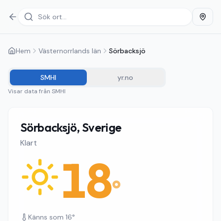
Hem
Västernorrlands län
Sörbacksjö
SMHI
yr.no
Visar data från
SMHI
Sörbacksjö, Sverige
Klart
18
°
Känns som
16
°