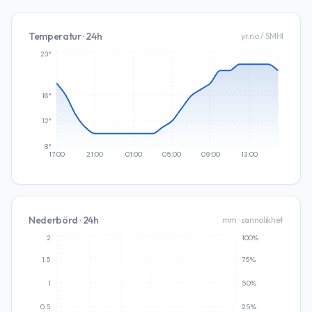
Temperatur · 24h
yr.no / SMHI
23°
16°
12°
8°
17:00
21:00
01:00
05:00
09:00
13:00
Nederbörd · 24h
mm · sannolikhet
2
100%
1.5
75%
1
50%
0.5
25%