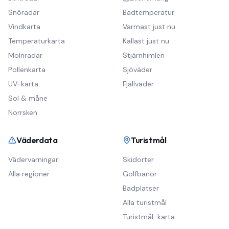
Snöradar
Badtemperatur
Vindkarta
Varmast just nu
Temperaturkarta
Kallast just nu
Molnradar
Stjärnhimlen
Pollenkarta
Sjöväder
UV-karta
Fjällväder
Sol & måne
Norrsken
Väderdata
Turistmål
Vädervarningar
Skidorter
Alla regioner
Golfbanor
Badplatser
Alla turistmål
Turistmål-karta