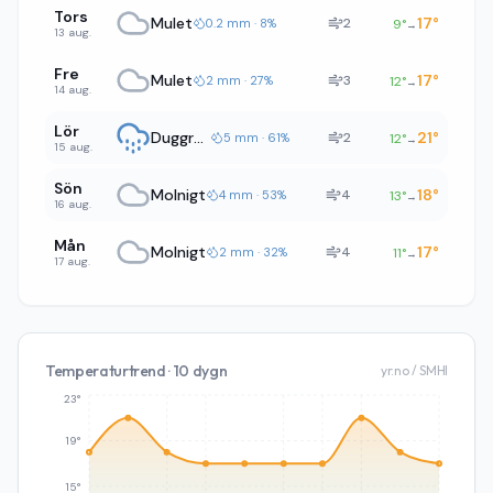
Tors
Mulet
17
°
2
0.2 mm · 8%
9
°
→
13 aug.
Fre
Mulet
17
°
3
2 mm · 27%
12
°
→
14 aug.
Lör
Duggregn
21
°
2
5 mm · 61%
12
°
→
15 aug.
Sön
Molnigt
18
°
4
4 mm · 53%
13
°
→
16 aug.
Mån
Molnigt
17
°
4
2 mm · 32%
11
°
→
17 aug.
Temperaturtrend · 10 dygn
yr.no / SMHI
23°
19°
15°