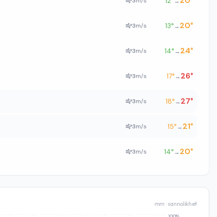
20
°
12
°
3
m/s
→
20
°
13
°
3
m/s
→
24
°
14
°
3
m/s
→
26
°
17
°
3
m/s
→
27
°
18
°
3
m/s
→
21
°
15
°
3
m/s
→
20
°
14
°
3
m/s
→
mm · sannolikhet
100%