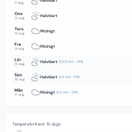
Halvklart
11 aug.
Ons
Halvklart
12 aug.
Tors
Molnigt
13 aug.
Fre
Molnigt
14 aug.
Lör
Halvklart
·
0.9 mm · 35%
15 aug.
Sön
Halvklart
·
3 mm · 47%
16 aug.
Mån
Molnigt
·
2 mm · 28%
17 aug.
Temperaturtrend · 10 dygn
29°