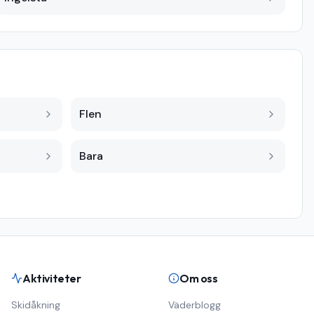
Flen
Bara
Aktiviteter
Om oss
Skidåkning
Väderblogg