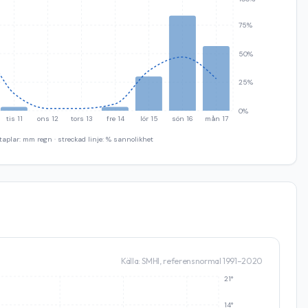
75%
50%
25%
0%
tis 11
ons 12
tors 13
fre 14
lör 15
sön 16
mån 17
taplar: mm regn · streckad linje: % sannolikhet
Källa: SMHI, referensnormal 1991–2020
21°
14°