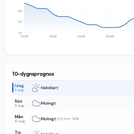
19°
15°
11°
15:00
19:00
23:00
03:00
10-dygnsprognos
Idag
Halvklart
8 aug.
Sön
Molnigt
9 aug.
Mån
Molnigt
·
3 mm · 50%
10 aug.
Tis