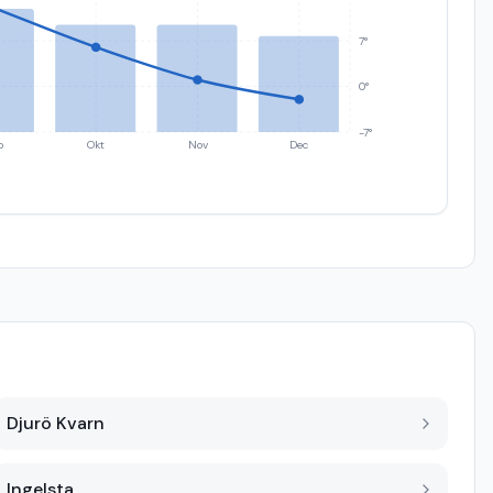
7°
0°
-7°
p
Okt
Nov
Dec
Djurö Kvarn
Ingelsta