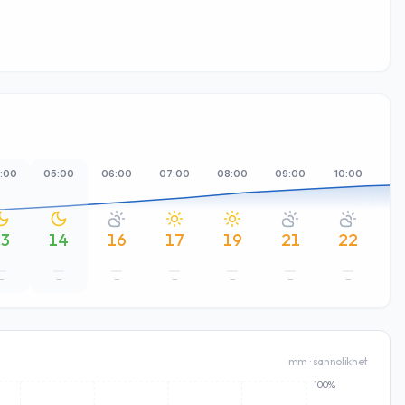
:00
05:00
06:00
07:00
08:00
09:00
10:00
11
13
14
16
17
19
21
22
–
–
–
–
–
–
–
mm · sannolikhet
100%