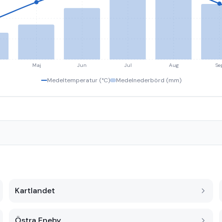
Maj
Jun
Jul
Aug
Se
Medeltemperatur (°C)
Medelnederbörd (mm)
Kartlandet
Östra Eneby