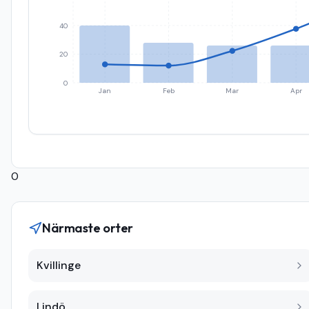
40
20
0
Jan
Feb
Mar
Apr
0
Närmaste orter
Kvillinge
Lindö