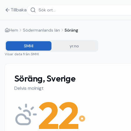
Tillbaka
Hem
Södermanlands län
Söräng
SMHI
yr.no
Visar data från
SMHI
Söräng, Sverige
Delvis molnigt
22
°