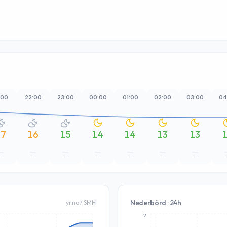
:00
22:00
23:00
00:00
01:00
02:00
03:00
04
17
16
15
14
14
13
13
–
–
–
–
–
–
–
Nederbörd · 24h
yr.no / SMHI
2