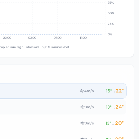
75%
50%
25%
0%
23:00
03:00
07:00
11:00
taplar: mm regn · streckad linje: % sannolikhet
22
°
15
°
4
m/s
→
24
°
13
°
3
m/s
→
20
°
13
°
3
m/s
→