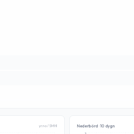
Nederbörd · 10 dygn
yr.no / SMHI
3