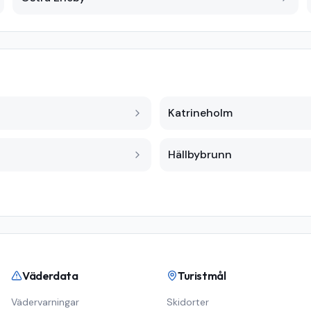
Katrineholm
Hällbybrunn
Väderdata
Turistmål
Vädervarningar
Skidorter