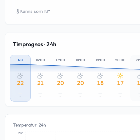
Känns som
18
°
Timprognos · 24h
Nu
16:00
17:00
18:00
19:00
20:00
21
22
21
20
20
18
17
–
–
–
–
–
–
Temperatur · 24h
26°