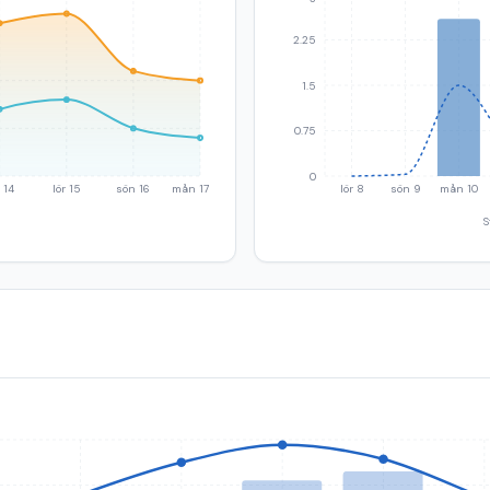
2.25
1.5
0.75
0
 14
lör 15
sön 16
mån 17
lör 8
sön 9
mån 10
S