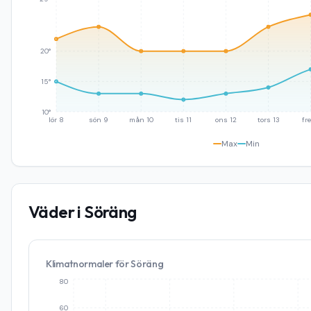
20°
15°
10°
lör 8
sön 9
mån 10
tis 11
ons 12
tors 13
fre
Max
Min
Väder i
Söräng
Klimatnormaler för
Söräng
80
60