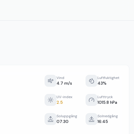
Vind
Luftfuktighet
4.7 m/s
43%
UV-index
Lufttryck
2.5
1015.8 hPa
Soluppgång
Solnedgång
07:30
16:45