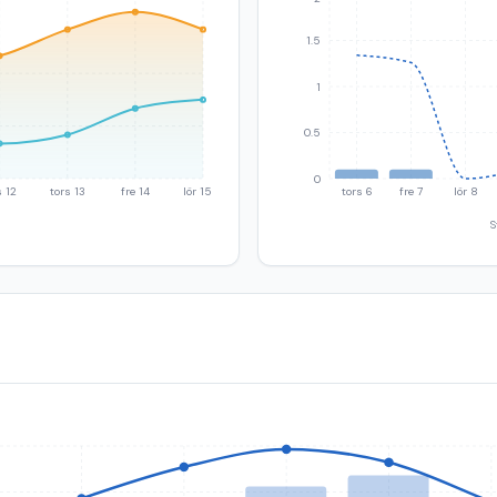
1.5
1
0.5
0
 12
tors 13
fre 14
lör 15
tors 6
fre 7
lör 8
S