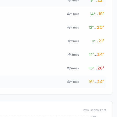
22
°
9
°
2
m/s
→
19
°
14
°
4
m/s
→
20
°
12
°
4
m/s
→
21
°
11
°
2
m/s
→
24
°
12
°
3
m/s
→
26
°
15
°
4
m/s
→
24
°
16
°
4
m/s
→
mm · sannolikhet
100%