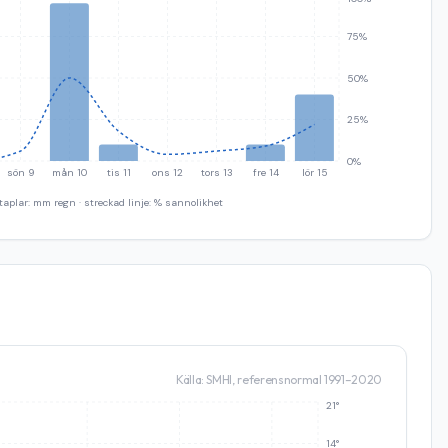
75%
50%
25%
0%
sön 9
mån 10
tis 11
ons 12
tors 13
fre 14
lör 15
taplar: mm regn · streckad linje: % sannolikhet
Källa: SMHI, referensnormal 1991–2020
21°
14°