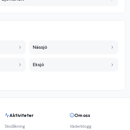
Nässjö
Eksjö
Aktiviteter
Om oss
Skidåkning
Väderblogg