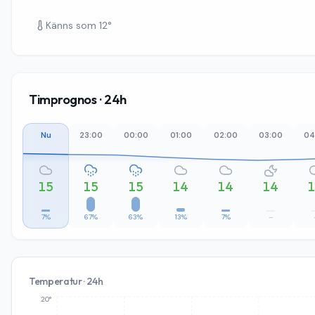
Känns som
12
°
Timprognos · 24h
Nu
23:00
00:00
01:00
02:00
03:00
04
15
15
15
14
14
14
7%
67%
63%
13%
7%
–
Temperatur · 24h
20°