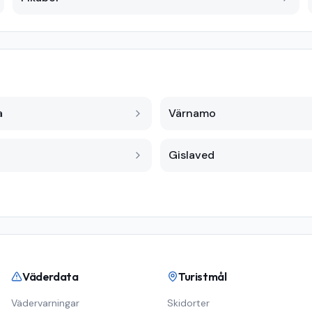
a
Värnamo
Gislaved
Väderdata
Turistmål
Vädervarningar
Skidorter