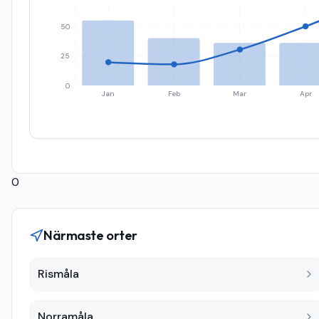
50
25
0
Jan
Feb
Mar
Apr
0
Närmaste orter
Rismåla
Norramåla