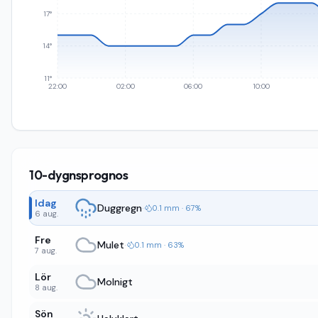
17°
14°
11°
22:00
02:00
06:00
10:00
10-dygnsprognos
Idag
Duggregn
·
0.1 mm · 67%
6 aug.
Fre
Mulet
·
0.1 mm · 63%
7 aug.
Lör
Molnigt
8 aug.
Sön