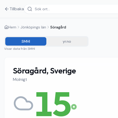
Tillbaka
Hem
Jönköpings län
Söragård
SMHI
yr.no
Visar data från
SMHI
Söragård, Sverige
Molnigt
15
°