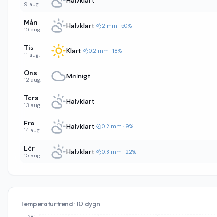
Halvklart
9 aug.
Mån
Halvklart
·
2 mm · 50%
10 aug.
Tis
Klart
·
0.2 mm · 18%
11 aug.
Ons
Molnigt
12 aug.
Tors
Halvklart
13 aug.
Fre
Halvklart
·
0.2 mm · 9%
14 aug.
Lör
Halvklart
·
0.8 mm · 22%
15 aug.
Temperaturtrend · 10 dygn
28°