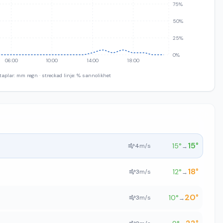
75%
50%
25%
0%
06:00
10:00
14:00
18:00
taplar: mm regn · streckad linje: % sannolikhet
15
°
15
°
4
m/s
→
18
°
12
°
3
m/s
→
20
°
10
°
3
m/s
→