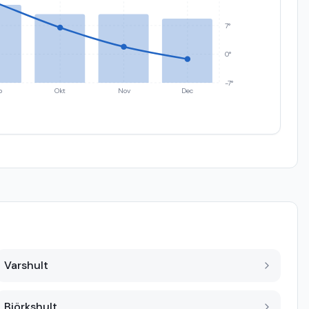
7°
0°
-7°
p
Okt
Nov
Dec
Varshult
Björkshult