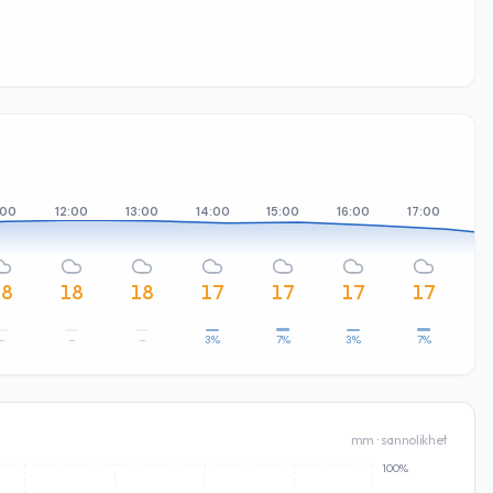
:00
12:00
13:00
14:00
15:00
16:00
17:00
18
18
18
18
17
17
17
17
–
–
–
3%
7%
3%
7%
mm · sannolikhet
100%