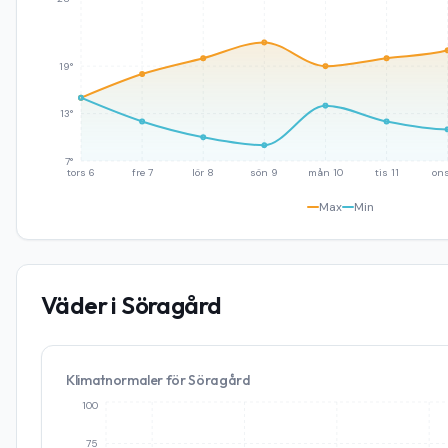
19°
13°
7°
tors 6
fre 7
lör 8
sön 9
mån 10
tis 11
ons
Max
Min
Väder i
Söragård
Klimatnormaler för
Söragård
100
75