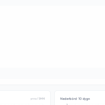
Nederbörd · 10 dygn
yr.no / SMHI
2