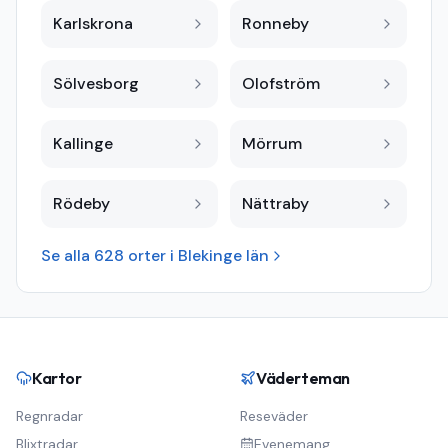
Karlskrona
Ronneby
Sölvesborg
Olofström
Kallinge
Mörrum
Rödeby
Nättraby
Se alla
628
orter i
Blekinge län
Kartor
Väderteman
Regnradar
Reseväder
Blixtradar
Evenemang