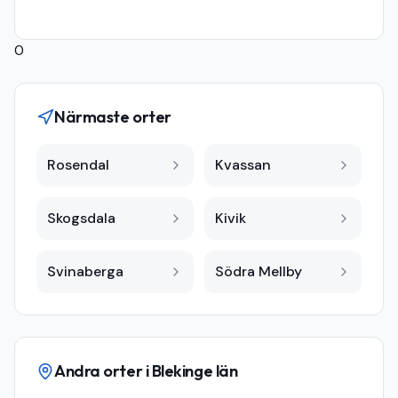
0
Närmaste orter
Rosendal
Kvassan
Skogsdala
Kivik
Svinaberga
Södra Mellby
Andra orter i
Blekinge län