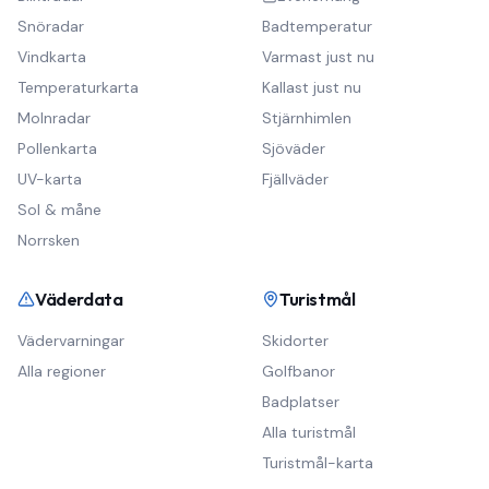
Snöradar
Badtemperatur
Vindkarta
Varmast just nu
Temperaturkarta
Kallast just nu
Molnradar
Stjärnhimlen
Pollenkarta
Sjöväder
UV-karta
Fjällväder
Sol & måne
Norrsken
Väderdata
Turistmål
Vädervarningar
Skidorter
Alla regioner
Golfbanor
Badplatser
Alla turistmål
Turistmål-karta