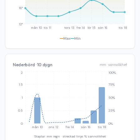
16°
12°
mån 10
tis 11
tors 13
fre 14
lör 15
sön 16
tis 18
Max
Min
Nederbörd · 10 dygn
mm · sannolikhet
2
100%
1.5
75%
1
50%
0.5
25%
0
0%
mån 10
ons 12
fre 14
sön 16
tis 18
Staplar: mm regn · streckad linje: % sannolikhet