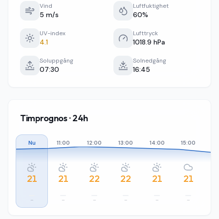
Vind
Luftfuktighet
5 m/s
60%
UV-index
Lufttryck
4.1
1018.9 hPa
Soluppgång
Solnedgång
07:30
16:45
Timprognos · 24h
Nu
11:00
12:00
13:00
14:00
15:00
16
21
21
22
22
21
21
–
–
–
–
–
–