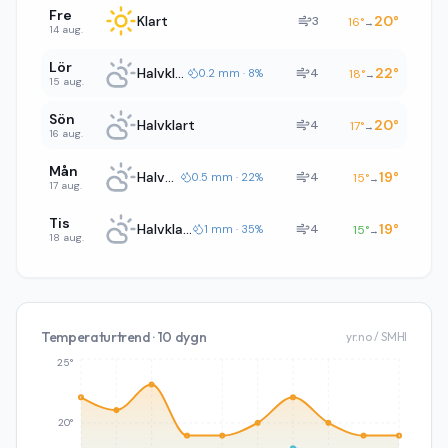
Fre
Klart
20
°
3
16
°
→
14 aug.
Lör
Halvklart
22
°
4
0.2 mm · 8%
18
°
→
15 aug.
Sön
Halvklart
20
°
4
17
°
→
16 aug.
Mån
Halvklart
19
°
4
0.5 mm · 22%
15
°
→
17 aug.
Tis
Halvklart
19
°
4
1 mm · 35%
15
°
→
18 aug.
Temperaturtrend · 10 dygn
yr.no / SMHI
25°
20°