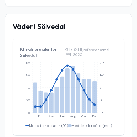
Väder i
Sölvedal
Klimatnormaler för
Källa: SMHI, referensnormal
1991–2020
Sölvedal
80
21°
60
14°
40
7°
20
0°
0
-7°
Feb
Apr
Jun
Aug
Okt
Dec
Medeltemperatur (°C)
Medelnederbörd (mm)