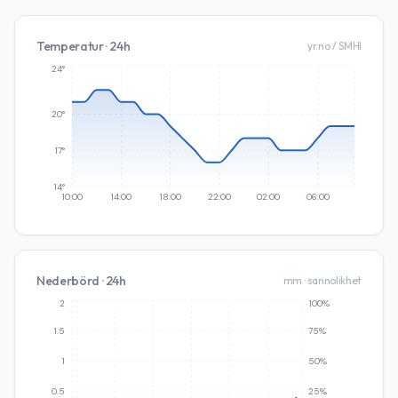
Temperatur · 24h
yr.no / SMHI
24°
20°
17°
14°
10:00
14:00
18:00
22:00
02:00
06:00
Nederbörd · 24h
mm · sannolikhet
2
100%
1.5
75%
1
50%
0.5
25%