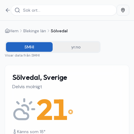
Hem
Blekinge län
Sölvedal
SMHI
yr.no
Visar data från
SMHI
Sölvedal, Sverige
Delvis molnigt
21
°
Känns som
18
°