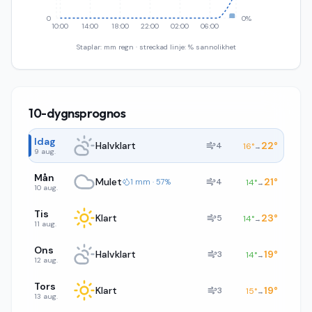
0
0%
10:00
14:00
18:00
22:00
02:00
06:00
Staplar: mm regn · streckad linje: % sannolikhet
10-dygnsprognos
Idag
Halvklart
22
°
4
16
°
→
9 aug.
Mån
Mulet
21
°
4
1 mm · 57%
14
°
→
10 aug.
Tis
Klart
23
°
5
14
°
→
11 aug.
Ons
Halvklart
19
°
3
14
°
→
12 aug.
Tors
Klart
19
°
3
15
°
→
13 aug.