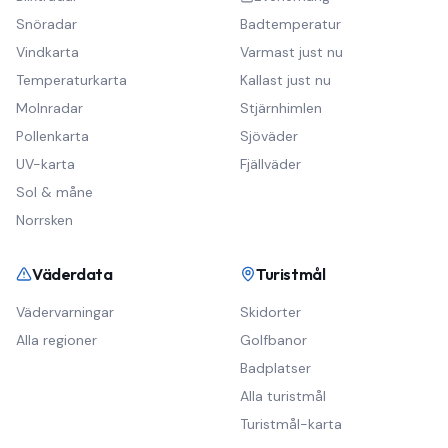
Snöradar
Badtemperatur
Vindkarta
Varmast just nu
Temperaturkarta
Kallast just nu
Molnradar
Stjärnhimlen
Pollenkarta
Sjöväder
UV-karta
Fjällväder
Sol & måne
Norrsken
Väderdata
Turistmål
Vädervarningar
Skidorter
Alla regioner
Golfbanor
Badplatser
Alla turistmål
Turistmål-karta