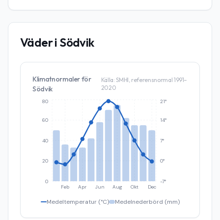
Väder i
Södvik
Klimatnormaler för
Källa: SMHI, referensnormal 1991–
2020
Södvik
80
21°
60
14°
40
7°
20
0°
0
-7°
Feb
Apr
Jun
Aug
Okt
Dec
Medeltemperatur (°C)
Medelnederbörd (mm)