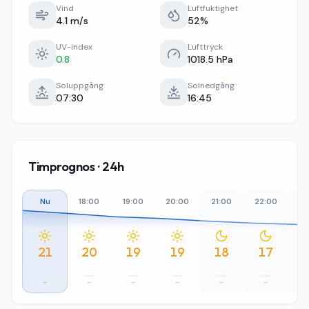
Vind
Luftfuktighet
4.1 m/s
52%
UV-index
Lufttryck
0.8
1018.5 hPa
Soluppgång
Solnedgång
07:30
16:45
Timprognos · 24h
Nu
18:00
19:00
20:00
21:00
22:00
23
21
20
19
19
18
17
–
–
–
–
–
–