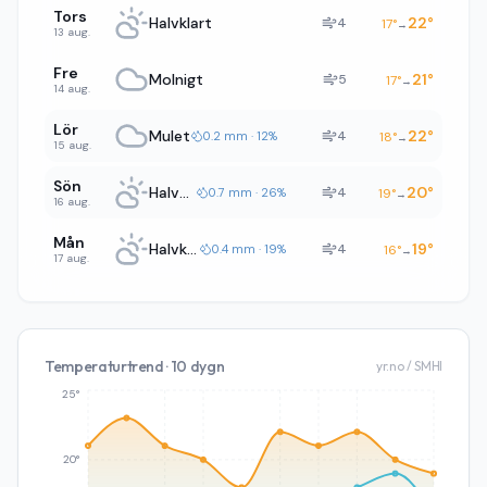
Tors
Halvklart
22
°
4
17
°
→
13 aug.
Fre
Molnigt
21
°
5
17
°
→
14 aug.
Lör
Mulet
22
°
4
0.2 mm · 12%
18
°
→
15 aug.
Sön
Halvklart
20
°
4
0.7 mm · 26%
19
°
→
16 aug.
Mån
Halvklart
19
°
4
0.4 mm · 19%
16
°
→
17 aug.
Temperaturtrend · 10 dygn
yr.no / SMHI
25°
20°