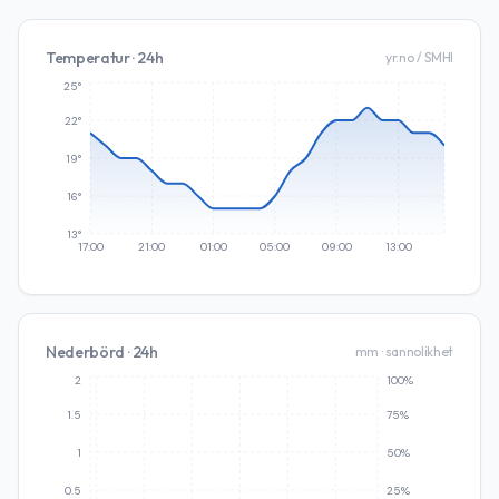
Temperatur · 24h
yr.no / SMHI
25°
22°
19°
16°
13°
17:00
21:00
01:00
05:00
09:00
13:00
Nederbörd · 24h
mm · sannolikhet
2
100%
1.5
75%
1
50%
0.5
25%