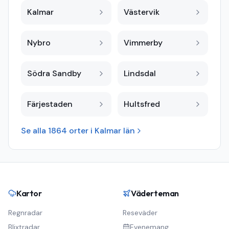
Kalmar
Västervik
Nybro
Vimmerby
Södra Sandby
Lindsdal
Färjestaden
Hultsfred
Se alla
1864
orter i
Kalmar län
Kartor
Väderteman
Regnradar
Reseväder
Blixtradar
Evenemang