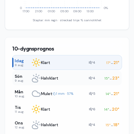
0
0%
17:00
21:00
01:00
05:00
09:00
13:00
Staplar: mm regn · streckad linje: % sannolikhet
10-dygnsprognos
Idag
Klart
21
°
4
17
°
→
8 aug.
Sön
Halvklart
23
°
4
15
°
→
9 aug.
Mån
Mulet
21
°
5
1 mm · 57%
14
°
→
10 aug.
Tis
Klart
20
°
6
14
°
→
11 aug.
Ons
Halvklart
18
°
4
15
°
→
12 aug.