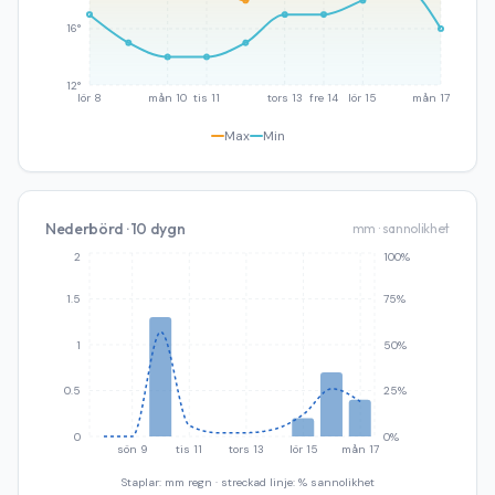
16°
12°
lör 8
mån 10
tis 11
tors 13
fre 14
lör 15
mån 17
Max
Min
Nederbörd · 10 dygn
mm · sannolikhet
2
100%
1.5
75%
1
50%
0.5
25%
0
0%
sön 9
tis 11
tors 13
lör 15
mån 17
Staplar: mm regn · streckad linje: % sannolikhet