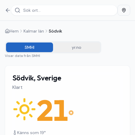
Hem
Kalmar län
Södvik
SMHI
yr.no
Visar data från
SMHI
Södvik, Sverige
Klart
21
°
Känns som
19
°