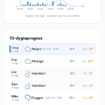
0
0%
06:00
10:00
14:00
18:00
22:00
02:00
Staplar: mm regn · streckad linje: % sannolikhet
10-dygnsprognos
Idag
Mulet
18
°
4
2 mm · 87%
14
°
→
6 aug.
Fre
Molnigt
20
°
3
11
°
→
7 aug.
Lör
Halvklart
21
°
3
9
°
→
8 aug.
Sön
Halvklart
21
°
5
14
°
→
9 aug.
Mån
Duggregn
19
°
4
4 mm · 81%
15
°
→
10 aug.