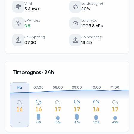
Vind
Luftfuktighet
5.4 m/s
86%
UV-index
Lufttryck
0.8
1005.8 hPa
Soluppgång
Solnedgång
07:30
16:45
Timprognos · 24h
Nu
07:00
08:00
09:00
10:00
11:00
12
16
16
17
17
18
17
–
77%
40%
87%
50%
40%
3