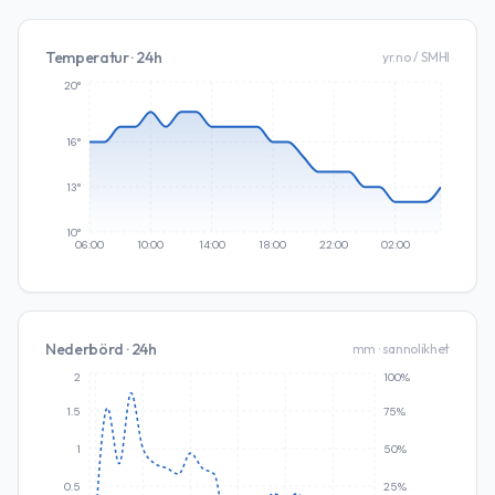
Temperatur · 24h
yr.no / SMHI
20°
16°
13°
10°
06:00
10:00
14:00
18:00
22:00
02:00
Nederbörd · 24h
mm · sannolikhet
2
100%
1.5
75%
1
50%
0.5
25%