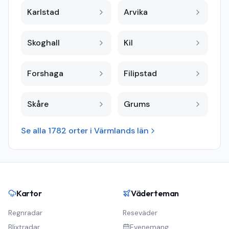
Karlstad
Arvika
Skoghall
Kil
Forshaga
Filipstad
Skåre
Grums
Se alla
1782
orter i
Värmlands län
Kartor
Väderteman
Regnradar
Reseväder
Blixtradar
Evenemang