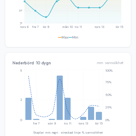
11°
7°
tors 6
fre 7
lör 8
mån 10
tis 11
tors 13
lör 15
Max
Min
Nederbörd · 10 dygn
mm · sannolikhet
5
100%
75%
50%
2
25%
0
0%
fre 7
sön 9
tis 11
tors 13
lör 15
Staplar: mm regn · streckad linje: % sannolikhet