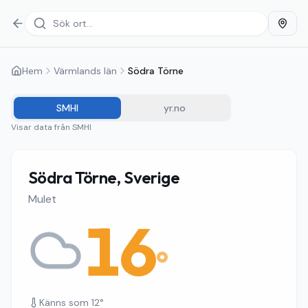
Hem
Värmlands län
Södra Törne
SMHI
yr.no
Visar data från
SMHI
Södra Törne, Sverige
Mulet
16
°
Känns som
12
°