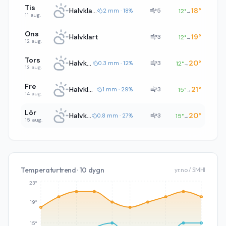
Tis
Halvklart
18
°
5
2 mm · 18%
12
°
→
11 aug.
Ons
Halvklart
19
°
3
12
°
→
12 aug.
Tors
Halvklart
20
°
3
0.3 mm · 12%
12
°
→
13 aug.
Fre
Halvklart
21
°
3
1 mm · 29%
15
°
→
14 aug.
Lör
Halvklart
20
°
3
0.8 mm · 27%
15
°
→
15 aug.
Temperaturtrend · 10 dygn
yr.no / SMHI
23°
19°
15°