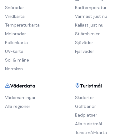
Snöradar
Badtemperatur
Vindkarta
Varmast just nu
Temperaturkarta
Kallast just nu
Molnradar
Stjärnhimlen
Pollenkarta
Sjöväder
UV-karta
Fjällväder
Sol & måne
Norrsken
Väderdata
Turistmål
Vädervarningar
Skidorter
Alla regioner
Golfbanor
Badplatser
Alla turistmål
Turistmål-karta