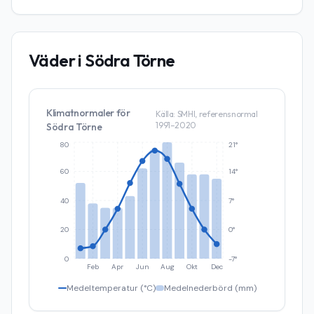
Väder i
Södra Törne
Klimatnormaler för
Källa: SMHI, referensnormal
1991–2020
Södra Törne
80
21°
60
14°
40
7°
20
0°
0
-7°
Feb
Apr
Jun
Aug
Okt
Dec
Medeltemperatur (°C)
Medelnederbörd (mm)