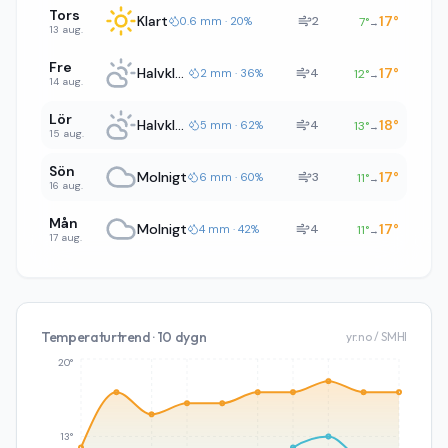
Tors
Klart
17
°
2
0.6 mm · 20%
7
°
→
13 aug.
Fre
Halvklart
17
°
4
2 mm · 36%
12
°
→
14 aug.
Lör
Halvklart
18
°
4
5 mm · 62%
13
°
→
15 aug.
Sön
Molnigt
17
°
3
6 mm · 60%
11
°
→
16 aug.
Mån
Molnigt
17
°
4
4 mm · 42%
11
°
→
17 aug.
Temperaturtrend · 10 dygn
yr.no / SMHI
20°
13°