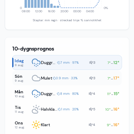
0
0%
08:00
12:00
16:00
20:00
00:00
04:00
Staplar: mm regn · streckad linje: % sannolikhet
10-dygnsprognos
Idag
Duggregn
12
°
3
7 mm · 97%
7
°
→
8 aug.
Sön
Mulet
17
°
3
0.9 mm · 33%
7
°
→
9 aug.
Mån
Duggregn
15
°
4
8 mm · 80%
11
°
→
10 aug.
Tis
Halvklart
16
°
5
1 mm · 20%
10
°
→
11 aug.
Ons
Klart
16
°
4
9
°
→
12 aug.