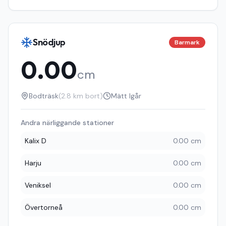
Snödjup
Barmark
0.00
cm
Bodträsk
(
2.8
km bort)
Mätt
Igår
Andra närliggande stationer
Kalix D
0.00 cm
Harju
0.00 cm
Veniksel
0.00 cm
Övertorneå
0.00 cm