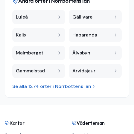
Andra orter i
Norrbottens län
Luleå
Gällivare
Kalix
Haparanda
Malmberget
Älvsbyn
Gammelstad
Arvidsjaur
Se alla
1274
orter i
Norrbottens län
Kartor
Väderteman