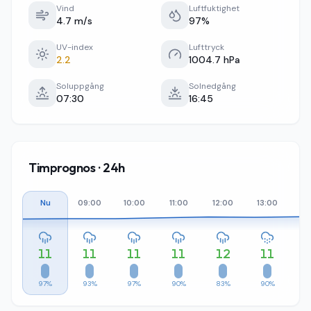
Vind
Luftfuktighet
4.7 m/s
97%
UV-index
Lufttryck
2.2
1004.7 hPa
Soluppgång
Solnedgång
07:30
16:45
Timprognos · 24h
Nu
09:00
10:00
11:00
12:00
13:00
14
11
11
11
11
12
11
97%
93%
97%
90%
83%
90%
7