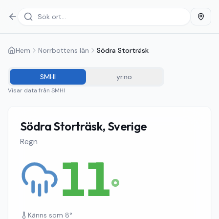
Hem
Norrbottens län
Södra Storträsk
SMHI
yr.no
Visar data från
SMHI
Södra Storträsk, Sverige
Regn
11
°
Känns som
8
°