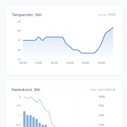
Temperatur · 24h
yr.no / SMHI
17°
14°
11°
8°
5°
08:00
12:00
16:00
20:00
00:00
04:00
Nederbörd · 24h
mm · sannolikhet
2
100%
1.5
75%
1
50%
0.5
25%