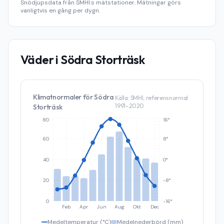
Snödjupsdata från SMHI:s mätstationer. Mätningar görs
vanligtvis en gång per dygn.
Väder i
Södra Storträsk
Klimatnormaler för
Södra
Källa: SMHI, referensnormal
1991–2020
Storträsk
80
16°
60
8°
40
0°
20
-8°
0
-16°
Feb
Apr
Jun
Aug
Okt
Dec
Medeltemperatur (°C)
Medelnederbörd (mm)