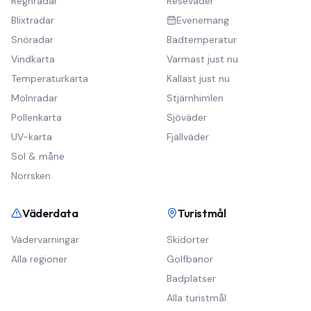
Regnradar
Reseväder
Blixtradar
Evenemang
Snöradar
Badtemperatur
Vindkarta
Varmast just nu
Temperaturkarta
Kallast just nu
Molnradar
Stjärnhimlen
Pollenkarta
Sjöväder
UV-karta
Fjällväder
Sol & måne
Norrsken
Väderdata
Turistmål
Vädervarningar
Skidorter
Alla regioner
Golfbanor
Badplatser
Alla turistmål