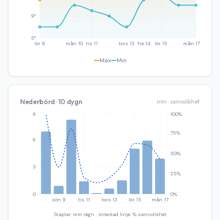
9°
5°
lör 8
mån 10
tis 11
tors 13
fre 14
lör 15
mån 17
Max
Min
Nederbörd · 10 dygn
mm · sannolikhet
9
100%
75%
6
50%
3
25%
0
0%
sön 9
tis 11
tors 13
lör 15
mån 17
Staplar: mm regn · streckad linje: % sannolikhet