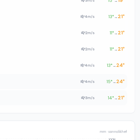
19
°
15
°
3
m/s
→
21
°
13
°
4
m/s
→
21
°
11
°
2
m/s
→
21
°
11
°
2
m/s
→
24
°
13
°
4
m/s
→
24
°
15
°
4
m/s
→
21
°
14
°
3
m/s
→
mm · sannolikhet
100%