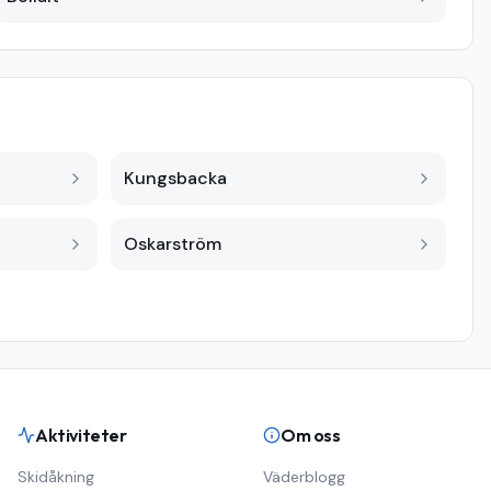
Kungsbacka
Oskarström
Aktiviteter
Om oss
Skidåkning
Väderblogg