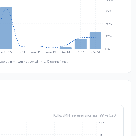
75%
50%
25%
0%
mån 10
tis 11
ons 12
tors 13
fre 14
lör 15
sön 16
taplar: mm regn · streckad linje: % sannolikhet
Källa: SMHI, referensnormal 1991–2020
24°
18°