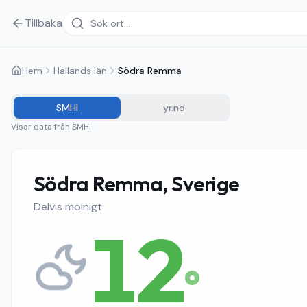
Tillbaka
Hem
Hallands län
Södra Remma
SMHI
yr.no
Visar data från
SMHI
Södra Remma, Sverige
Delvis molnigt
12
°