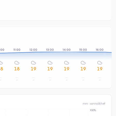
:00
11:00
12:00
13:00
14:00
15:00
16:00
17
18
18
19
19
19
19
19
–
–
–
–
–
–
–
mm · sannolikhet
100%