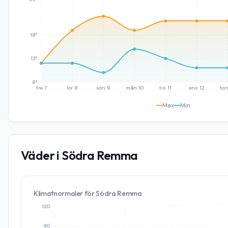
18°
13°
8°
fre 7
lör 8
sön 9
mån 10
tis 11
ons 12
tor
Max
Min
Väder i
Södra Remma
Klimatnormaler för
Södra Remma
120
90