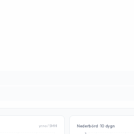
Nederbörd · 10 dygn
yr.no / SMHI
3