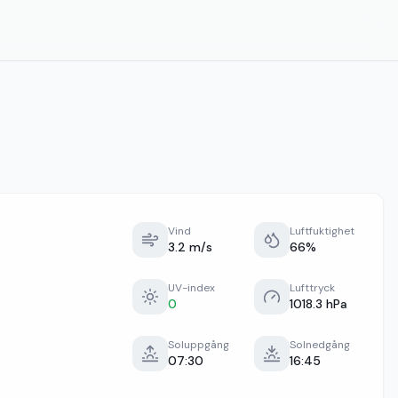
Vind
Luftfuktighet
3.2 m/s
66%
UV-index
Lufttryck
0
1018.3 hPa
Soluppgång
Solnedgång
07:30
16:45