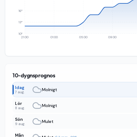
16°
13°
10°
21:00
01:00
05:00
09:00
10-dygnsprognos
Idag
Molnigt
7 aug.
Lör
Molnigt
8 aug.
Sön
Mulet
9 aug.
Mån