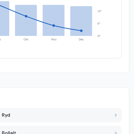
12°
6°
0°
p
Okt
Nov
Dec
Ryd
Bollalt