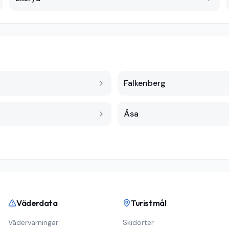
Falkenberg
Åsa
Väderdata
Turistmål
Vädervarningar
Skidorter