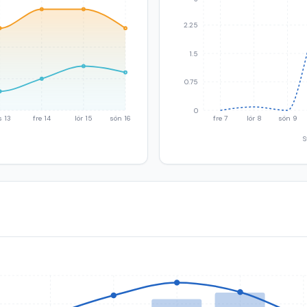
2.25
1.5
0.75
0
s 13
fre 14
lör 15
sön 16
fre 7
lör 8
sön 9
S