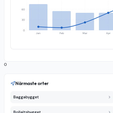
60
30
0
Jan
Feb
Mar
Apr
0
Närmaste orter
Baggabygget
Bollaltsbygget