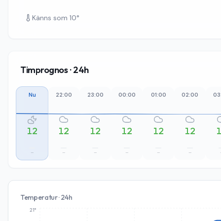
Känns som
10
°
Timprognos · 24h
Nu
22:00
23:00
00:00
01:00
02:00
03
12
12
12
12
12
12
–
–
–
–
–
–
Temperatur · 24h
21°