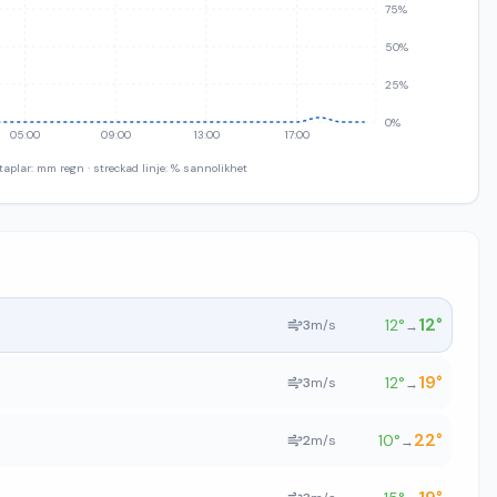
75%
50%
25%
0%
05:00
09:00
13:00
17:00
taplar: mm regn · streckad linje: % sannolikhet
12
°
12
°
3
m/s
→
19
°
12
°
3
m/s
→
22
°
10
°
2
m/s
→