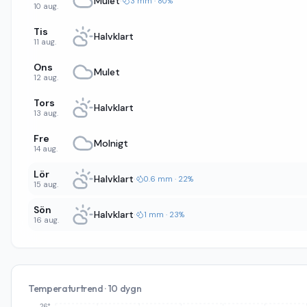
Mulet
·
3 mm · 80%
10 aug.
Tis
Halvklart
11 aug.
Ons
Mulet
12 aug.
Tors
Halvklart
13 aug.
Fre
Molnigt
14 aug.
Lör
Halvklart
·
0.6 mm · 22%
15 aug.
Sön
Halvklart
·
1 mm · 23%
16 aug.
Temperaturtrend · 10 dygn
26°