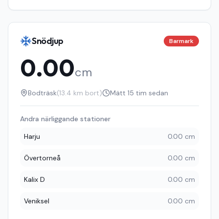
Snödjup
Barmark
0.00
cm
Bodträsk
(
13.4
km bort)
Mätt
15 tim sedan
Andra närliggande stationer
Harju
0.00 cm
Övertorneå
0.00 cm
Kalix D
0.00 cm
Veniksel
0.00 cm