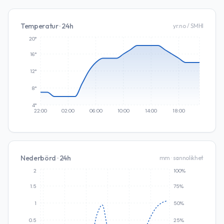
Temperatur · 24h
yr.no / SMHI
20°
16°
12°
8°
4°
22:00
02:00
06:00
10:00
14:00
18:00
Nederbörd · 24h
mm · sannolikhet
2
100%
1.5
75%
1
50%
0.5
25%