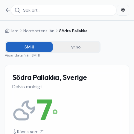
Hem
Norrbottens län
Södra Pallakka
SMHI
yr.no
Visar data från
SMHI
Södra Pallakka, Sverige
Delvis molnigt
7
°
Känns som
7
°