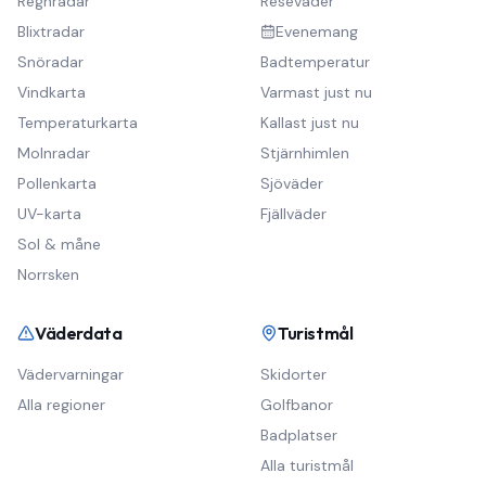
Regnradar
Reseväder
Blixtradar
Evenemang
Snöradar
Badtemperatur
Vindkarta
Varmast just nu
Temperaturkarta
Kallast just nu
Molnradar
Stjärnhimlen
Pollenkarta
Sjöväder
UV-karta
Fjällväder
Sol & måne
Norrsken
Väderdata
Turistmål
Vädervarningar
Skidorter
Alla regioner
Golfbanor
Badplatser
Alla turistmål