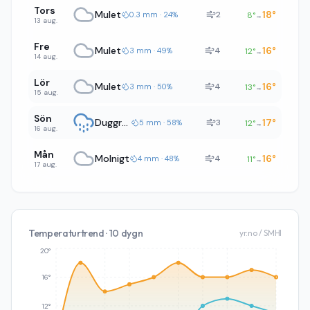
Tors
Mulet
18
°
2
0.3 mm · 24%
8
°
→
13 aug.
Fre
Mulet
16
°
4
3 mm · 49%
12
°
→
14 aug.
Lör
Mulet
16
°
4
3 mm · 50%
13
°
→
15 aug.
Sön
Duggregn
17
°
3
5 mm · 58%
12
°
→
16 aug.
Mån
Molnigt
16
°
4
4 mm · 48%
11
°
→
17 aug.
Temperaturtrend · 10 dygn
yr.no / SMHI
20°
16°
12°