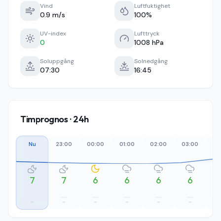
Vind
Luftfuktighet
0.9 m/s
100%
UV-index
Lufttryck
0
1008 hPa
Soluppgång
Solnedgång
07:30
16:45
Timprognos · 24h
Nu
23:00
00:00
01:00
02:00
03:00
04
7
7
6
6
6
6
–
–
–
–
–
–