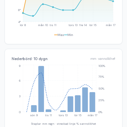
8°
4°
lör 8
mån 10
tis 11
tors 13
fre 14
lör 15
mån 17
Max
Min
Nederbörd · 10 dygn
mm · sannolikhet
9
100%
75%
6
50%
3
25%
0
0%
sön 9
tis 11
tors 13
lör 15
mån 17
Staplar: mm regn · streckad linje: % sannolikhet