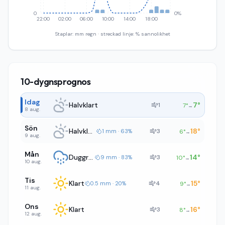
0
0%
22:00
02:00
06:00
10:00
14:00
18:00
Staplar: mm regn · streckad linje: % sannolikhet
10-dygnsprognos
Idag
Halvklart
7
°
1
7
°
→
8 aug.
Sön
Halvklart
18
°
3
1 mm · 63%
6
°
→
9 aug.
Mån
Duggregn
14
°
3
9 mm · 83%
10
°
→
10 aug.
Tis
Klart
15
°
4
0.5 mm · 20%
9
°
→
11 aug.
Ons
Klart
16
°
3
8
°
→
12 aug.