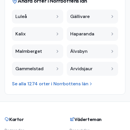
Andra orter i
Norrbottens län
Luleå
Gällivare
Kalix
Haparanda
Malmberget
Älvsbyn
Gammelstad
Arvidsjaur
Se alla
1274
orter i
Norrbottens län
Kartor
Väderteman