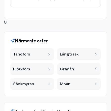
0
Närmaste orter
Tandfors
Långträsk
Björkfors
Granån
Sänkmyran
Moån