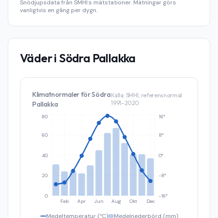
Snödjupsdata från SMHI:s mätstationer. Mätningar görs
vanligtvis en gång per dygn.
Väder i
Södra Pallakka
Klimatnormaler för
Södra
Källa: SMHI, referensnormal
1991–2020
Pallakka
80
16°
60
8°
40
0°
20
-8°
0
-16°
Feb
Apr
Jun
Aug
Okt
Dec
Medeltemperatur (°C)
Medelnederbörd (mm)